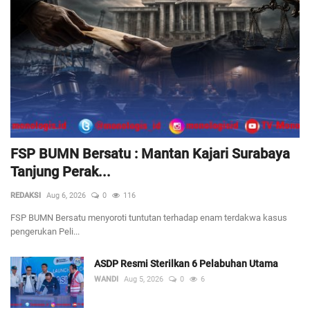
FSP BUMN Bersatu : Mantan Kajari Surabaya
Tanjung Perak...
REDAKSI
Aug 6, 2026
0
116
FSP BUMN Bersatu menyoroti tuntutan terhadap enam terdakwa kasus
pengerukan Peli...
ASDP Resmi Sterilkan 6 Pelabuhan Utama
WANDI
Aug 5, 2026
0
6