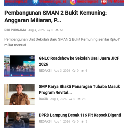
Pembangunan SMAN 2 Bukit Kemuning:
Anggaran Miliaran, P...
RIKI PURNAMA
Aug 4, 2026
0
51
Pembangunan Unit Sekolah Baru SMAN 2 Bukit Kemuning senilai Rp6,41
miliar menuai...
GNLC Roadshow ke Sekolah Usai Juara JICF
2026
REDAKSI
Aug 3, 2026
0
6
SMP Karya Bhakti Panaragan Tubaba Masuk
Program Revital...
ROSID
Aug 1, 2026
0
23
DPRD Lampung Desak 116 Plt Kepsek Diganti