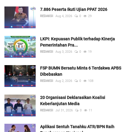
7.886 Peserta Ikuti Ujian PPAT 2026
REDAKSI
Aug 4, 2026
0
29
LKPI: Kepuasan Publik terhadap Kinerja
Pemerintahan Pra...
REDAKSI
Aug 3, 2026
0
19
FSP BUMN Bersatu Minta 6 Terdakwa APBS
Dibebaskan
REDAKSI
Aug 2, 2026
0
108
20 Organisasi Deklarasikan Koalisi
Keberlanjutan Media
REDAKSI
Jul 31, 2026
0
11
Aplikasi Sentuh Tanahku ATR/BPN Raih