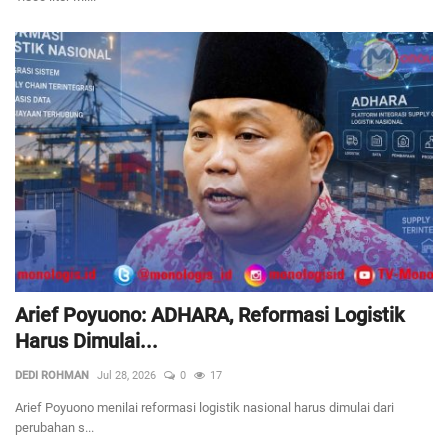
Positif Covid-19 Masih Banyak Belum Melakukan Isolasi
JNE Diskon Ongkir 50 Persen Khusus Masker
Warga Kelaparan, DKR Desak Pemkot Depok Segera Bikin Dapur Umum
Arief Poyuono: ADHARA, Reformasi Logistik
Harus Dimulai...
DEDI ROHMAN
Jul 28, 2026
0
17
Arief Poyuono menilai reformasi logistik nasional harus dimulai dari
perubahan s...