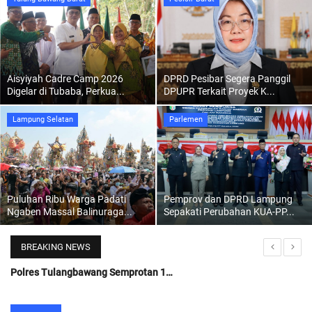
Regional
Pendidikan
Aisyiyah Cadre Camp 2026
DPRD Pesibar Segera Panggil
Digelar di Tubaba, Perkua...
DPUPR Terkait Proyek K...
Ekonomi
Lampung Selatan
Parlemen
Olahraga
Wisata
Puluhan Ribu Warga Padati
Pemprov dan DPRD Lampung
Politik
Ngaben Massal Balinuraga...
Sepakati Perubahan KUA-PP...
Hukum & Kriminal
BREAKING NEWS
Polres Tulangbawang Semprotan 15 Ribu Liter Desinfektan
Internasional
Tulangbawang Bersatu Cegah Penularan Covid-19