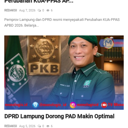
Perubahan KUA-PPAS AP...
REDAKSI
Aug 7, 2026
0
6
Pemprov Lampung dan DPRD resmi menyepakati Perubahan KUA-PPAS
APBD 2026. Belanja...
DPRD Lampung Dorong PAD Makin Optimal
REDAKSI
Aug 5, 2026
0
6