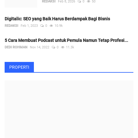
Penyebera...
REDAKSI
Feb 8, 2026
0
50
Digitalic: SEO yang Baik Harus Berdampak Bagi Bisnis
REDAKSI
Feb 1, 2023
0
10.9k
5 Cara Membuat Podcast untuk Pemula Namun Tetap Profesi...
DEDI ROHMAN
Nov 14, 2022
0
11.3k
PROPERTI