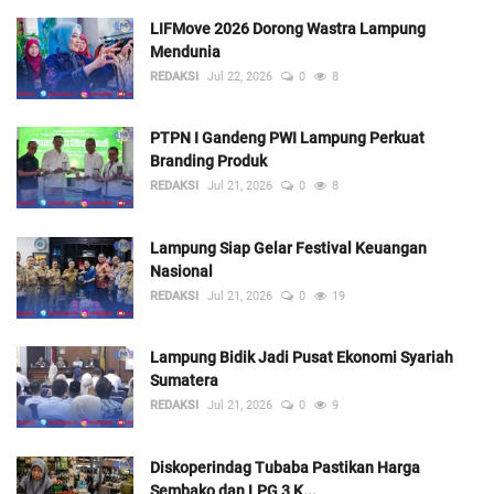
LIFMove 2026 Dorong Wastra Lampung
Mendunia
REDAKSI
Jul 22, 2026
0
8
PTPN I Gandeng PWI Lampung Perkuat
Branding Produk
REDAKSI
Jul 21, 2026
0
8
Lampung Siap Gelar Festival Keuangan
Nasional
REDAKSI
Jul 21, 2026
0
19
Lampung Bidik Jadi Pusat Ekonomi Syariah
Sumatera
REDAKSI
Jul 21, 2026
0
9
Diskoperindag Tubaba Pastikan Harga
Sembako dan LPG 3 K...