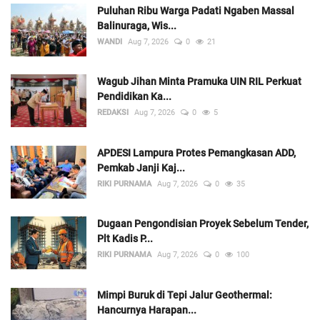
Puluhan Ribu Warga Padati Ngaben Massal
Balinuraga, Wis...
WANDI
Aug 7, 2026
0
21
Wagub Jihan Minta Pramuka UIN RIL Perkuat
Pendidikan Ka...
REDAKSI
Aug 7, 2026
0
5
APDESI Lampura Protes Pemangkasan ADD,
Pemkab Janji Kaj...
RIKI PURNAMA
Aug 7, 2026
0
35
Dugaan Pengondisian Proyek Sebelum Tender,
Plt Kadis P...
RIKI PURNAMA
Aug 7, 2026
0
100
Mimpi Buruk di Tepi Jalur Geothermal:
Hancurnya Harapan...