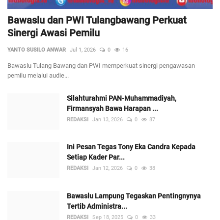
Bawaslu dan PWI Tulangbawang Perkuat
Sinergi Awasi Pemilu
YANTO SUSILO ANWAR
Jul 1, 2026
0
16
Bawaslu Tulang Bawang dan PWI memperkuat sinergi pengawasan
pemilu melalui audie...
Silahturahmi PAN-Muhammadiyah,
Firmansyah Bawa Harapan ...
REDAKSI
Jan 13, 2026
0
87
Ini Pesan Tegas Tony Eka Candra Kepada
Setiap Kader Par...
REDAKSI
Jan 12, 2026
0
38
Bawaslu Lampung Tegaskan Pentingnynya
Tertib Administra...
REDAKSI
Sep 18, 2025
0
33