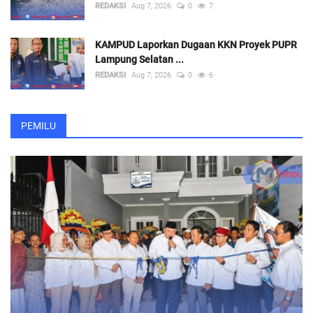
REDAKSI
Aug 7, 2026
0
7
KAMPUD Laporkan Dugaan KKN Proyek PUPR
Lampung Selatan ...
REDAKSI
Aug 7, 2026
0
6
PEMILU