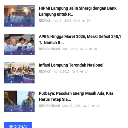
HIPMI Lampung Jalin Sinergi dengan Bank
Lampung untuk P...
REDAKSI
Apr 21, 2026
0
29
APBN Hingga Maret 2026, Meski Defisit 240,1
T. Namun B...
DEDI ROHMAN
Apr 7, 2026
0
30
Inflasi Lampung Terendah Nasional
REDAKSI
Apr 6, 2026
0
24
Purbaya: Pasokan Energi Masih Ada, Kita
Harus Tetap Sia...
DEDI ROHMAN
Mar 26, 2026
0
47
REGIONAL