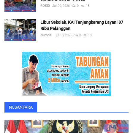
ROSID
Jul 20, 2026
0
15
Libur Sekolah, KAI Tanjungkarang Layani 87
Ribu Pelanggan
Nurbaiti
Jul 16, 2026
0
13
NUSANTARA