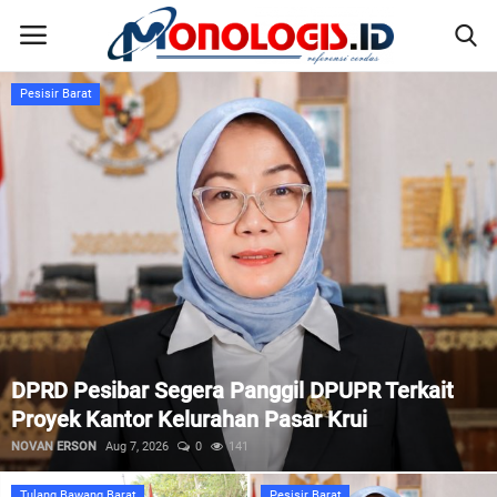
Beranda
Lampung Selatan
Home
Kontak
Disclaimer
Susunan Redaksi
Puluhan Ribu Warga Padati Ngaben Massal
Pedoman Pemberitaan Media Siber
Balinuraga, Wisatawan Italia Kagum dengan
Tradisi Budaya Lampung Selatan
Nusantara
WANDI
Aug 7, 2026
0
21
Galeri
Tulang Bawang Barat
Pesisir Barat