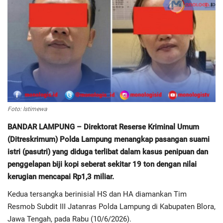
Regional
Pendidikan
Ekonomi
Olahraga
Foto: Istimewa
Wisata
BANDAR LAMPUNG – Direktorat Reserse Kriminal Umum
(Ditreskrimum) Polda Lampung menangkap pasangan suami
Politik
istri (pasutri) yang diduga terlibat dalam kasus penipuan dan
penggelapan biji kopi seberat sekitar 19 ton dengan nilai
Hukum & Kriminal
kerugian mencapai Rp1,3 miliar.
Kedua tersangka berinisial HS dan HA diamankan Tim
Internasional
Resmob Subdit III Jatanras Polda Lampung di Kabupaten Blora,
Jawa Tengah, pada Rabu (10/6/2026).