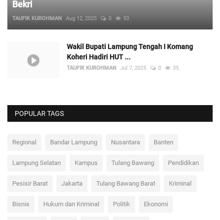
Bekri
TAUFIK KUROHMAN
Aug 12, 2025
0
53
Wakil Bupati Lampung Tengah I Komang
Koheri Hadiri HUT ...
TAUFIK KUROHMAN
Jul 7, 2025
0
35
POPULAR TAGS
Regional
Bandar Lampung
Nusantara
Banten
Lampung Selatan
Kampus
Tulang Bawang
Pendidikan
Pesisir Barat
Jakarta
Tulang Bawang Barat
Kriminal
Bisnis
Hukum dan Kriminal
Politik
Ekonomi