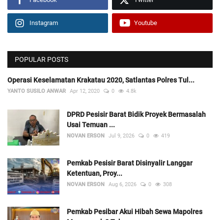
Instagram
Youtube
POPULAR POSTS
Operasi Keselamatan Krakatau 2020, Satlantas Polres Tul...
YANTO SUSILO ANWAR
Apr 12, 2020
0
4.8k
DPRD Pesisir Barat Bidik Proyek Bermasalah
Usai Temuan ...
NOVAN ERSON
Jul 9, 2026
0
419
Pemkab Pesisir Barat Disinyalir Langgar
Ketentuan, Proy...
NOVAN ERSON
Aug 6, 2026
0
308
Pemkab Pesibar Akui Hibah Sewa Mapolres