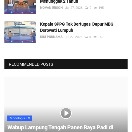
Menunggak 2 Tahun
NOVAN ERSON
Jul 27, 2026
0
195
Kepala SPPG Tak Bertugas, Dapur MBG
Dorowati Lumpuh
RIKI PURNAMA
Jul 27, 2026
0
149
RECOMMENDED POSTS
Monologis TV
Wabup Lampung Tengah Panen Raya Padi di