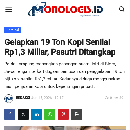
Kriminal
Home
Gelapkan 19 Ton Kopi Senilai
Rp1,3 Miliar, Pasutri Ditangkap
Kontak
Polda Lampung menangkap pasangan suami istri di Blora,
Disclaimer
Jawa Tengah, terkait dugaan penipuan dan penggelapan 19 ton
biji kopi senilai Rp1,3 miliar. Keduanya diduga menggunakan
Susunan Redaksi
hasil penjualan kopi untuk kepentingan pribadi.
REDAKSI
Jun 15, 2026 - 19:17
0
80
Pedoman Pemberitaan Media Siber
Nusantara
Galeri