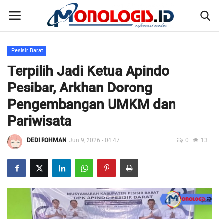
Pesisir Barat
Home
Terpilih Jadi Ketua Apindo
Pesibar, Arkhan Dorong
Kontak
Pengembangan UMKM dan
Disclaimer
Pariwisata
Susunan Redaksi
DEDI ROHMAN
Jun 9, 2026 - 04:47
0
13
Pedoman Pemberitaan Media Siber
Nusantara
Galeri