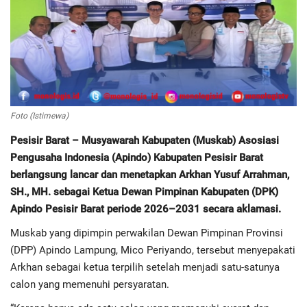
Regional
Pendidikan
Ekonomi
Foto (Istimewa)
Olahraga
Pesisir Barat – Musyawarah Kabupaten (Muskab) Asosiasi
Pengusaha Indonesia (Apindo) Kabupaten Pesisir Barat
Wisata
berlangsung lancar dan menetapkan Arkhan Yusuf Arrahman,
SH., MH. sebagai Ketua Dewan Pimpinan Kabupaten (DPK)
Politik
Apindo Pesisir Barat periode 2026–2031 secara aklamasi.
Muskab yang dipimpin perwakilan Dewan Pimpinan Provinsi
Hukum & Kriminal
(DPP) Apindo Lampung, Mico Periyando, tersebut menyepakati
Arkhan sebagai ketua terpilih setelah menjadi satu-satunya
Internasional
calon yang memenuhi persyaratan.