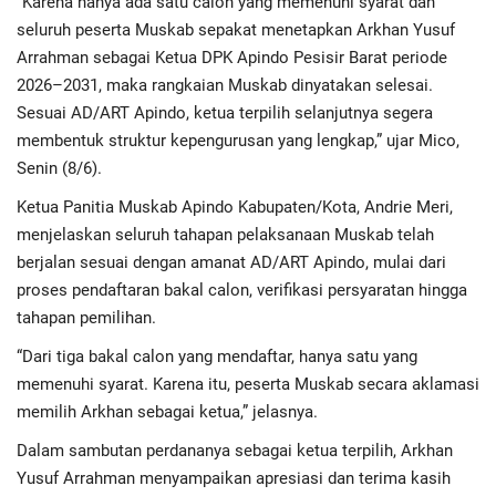
“Karena hanya ada satu calon yang memenuhi syarat dan
Advertorial
seluruh peserta Muskab sepakat menetapkan Arkhan Yusuf
Arrahman sebagai Ketua DPK Apindo Pesisir Barat periode
Monologis TV
2026–2031, maka rangkaian Muskab dinyatakan selesai.
Sesuai AD/ART Apindo, ketua terpilih selanjutnya segera
Kopilogis
membentuk struktur kepengurusan yang lengkap,” ujar Mico,
Senin (8/6).
Ketua Panitia Muskab Apindo Kabupaten/Kota, Andrie Meri,
menjelaskan seluruh tahapan pelaksanaan Muskab telah
berjalan sesuai dengan amanat AD/ART Apindo, mulai dari
proses pendaftaran bakal calon, verifikasi persyaratan hingga
tahapan pemilihan.
“Dari tiga bakal calon yang mendaftar, hanya satu yang
memenuhi syarat. Karena itu, peserta Muskab secara aklamasi
memilih Arkhan sebagai ketua,” jelasnya.
Dalam sambutan perdananya sebagai ketua terpilih, Arkhan
Yusuf Arrahman menyampaikan apresiasi dan terima kasih