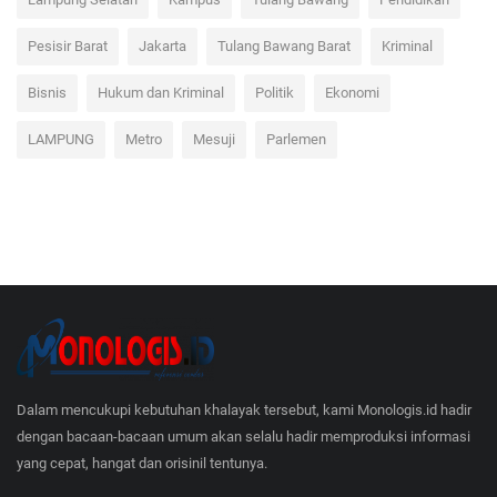
Lampung Selatan
Kampus
Tulang Bawang
Pendidikan
Pesisir Barat
Jakarta
Tulang Bawang Barat
Kriminal
Bisnis
Hukum dan Kriminal
Politik
Ekonomi
LAMPUNG
Metro
Mesuji
Parlemen
Dalam mencukupi kebutuhan khalayak tersebut, kami Monologis.id hadir
dengan bacaan-bacaan umum akan selalu hadir memproduksi informasi
yang cepat, hangat dan orisinil tentunya.