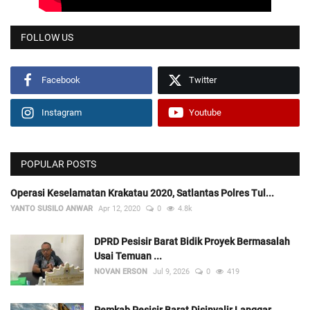
FOLLOW US
Facebook
Twitter
Instagram
Youtube
POPULAR POSTS
Operasi Keselamatan Krakatau 2020, Satlantas Polres Tul...
YANTO SUSILO ANWAR
Apr 12, 2020
0
4.8k
DPRD Pesisir Barat Bidik Proyek Bermasalah
Usai Temuan ...
NOVAN ERSON
Jul 9, 2026
0
419
Pemkab Pesisir Barat Disinyalir Langgar