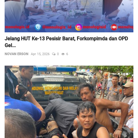
Jelang HUT Ke-13 Pesisir Barat, Forkompimda dan OPD
Gel...
NOVAN ERSON
Apr 15, 2026
0
6