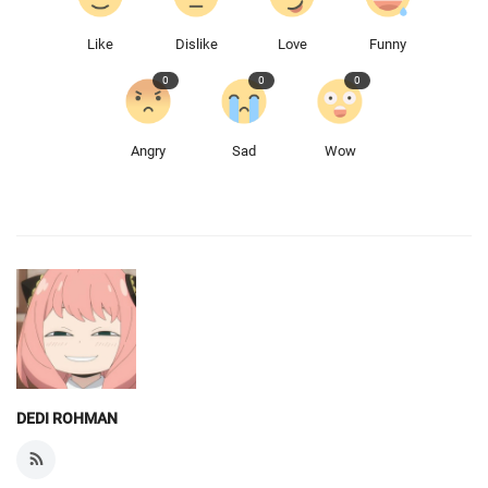
Like
Dislike
Love
Funny
0
0
0
Angry
Sad
Wow
DEDI ROHMAN