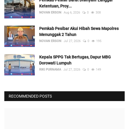
Ketentuan, Proy...
NOVAN ERSON
Aug 6, 2026
0
308
Pemkab Pesibar Akui Hibah Sewa Mapolres
Menunggak 2 Tahun
NOVAN ERSON
Jul 27, 2026
0
195
Kepala SPPG Tak Bertugas, Dapur MBG
Dorowati Lumpuh
RIKI PURNAMA
Jul 27, 2026
0
149
RECOMMENDED POSTS