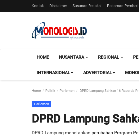
Kontak
Disclaimer
Susunan Redaksi
Pedoman Pemberit
HOME
NUSANTARA
REGIONAL
PE
INTERNASIONAL
ADVERTORIAL
MONOL
Home
Politik
Parlemen
DPRD Lampung Sahkan 16 Raperda Pri
Parlemen
DPRD Lampung Sahkan
DPRD Lampung menetapkan perubahan Program Pem