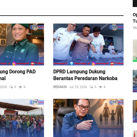
Op
Tu
YA
ung Dorong PAD
DPRD Lampung Dukung
mal
Berantas Peredaran Narkoba
 2026
0
6
REDAKSI
Jul 29, 2026
0
6