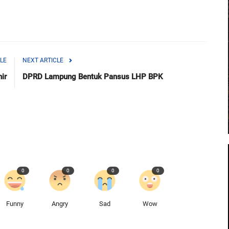
LE
NEXT ARTICLE
ir
DPRD Lampung Bentuk Pansus LHP BPK
0
0
0
0
Funny
Angry
Sad
Wow