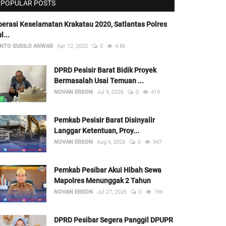
POPULAR POSTS
erasi Keselamatan Krakatau 2020, Satlantas Polres
l...
NTO SUSILO ANWAR
Apr 12, 2020
0
4.8k
DPRD Pesisir Barat Bidik Proyek
Bermasalah Usai Temuan ...
NOVAN ERSON
Jul 9, 2026
0
419
Pemkab Pesisir Barat Disinyalir
Langgar Ketentuan, Proy...
NOVAN ERSON
Aug 6, 2026
0
347
Pemkab Pesibar Akui Hibah Sewa
Mapolres Menunggak 2 Tahun
NOVAN ERSON
Jul 27, 2026
0
196
DPRD Pesibar Segera Panggil DPUPR