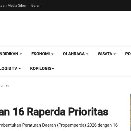
aan Media Siber
Galeri
NDIDIKAN
EKONOMI
OLAHRAGA
WISATA
PO
OGIS TV
KOPILOGIS
oritas
 16 Raperda Prioritas
bentukan Peraturan Daerah (Propemperda) 2026 dengan 16