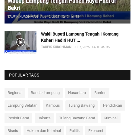
Wabup Lampung Tengah Panen Raya Padi di
Bekri
TAUFIK KUROHMAN
Aug 12, 2025
0
53
Wakil Bupati Lampung Tengah I Komang
Koheri Hadiri HUT ...
TAUFIK KUROHMAN
Jul 7, 2025
0
35
POPULAR TAGS
Regional
Bandar Lampung
Nusantara
Banten
Lampung Selatan
Kampus
Tulang Bawang
Pendidikan
Pesisir Barat
Jakarta
Tulang Bawang Barat
Kriminal
Bisnis
Hukum dan Kriminal
Politik
Ekonomi