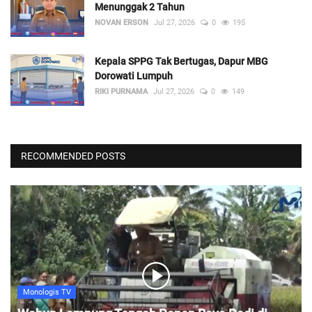
Menunggak 2 Tahun
NOVAN ERSON
Jul 27, 2026
0
195
Kepala SPPG Tak Bertugas, Dapur MBG
Dorowati Lumpuh
RIKI PURNAMA
Jul 27, 2026
0
149
RECOMMENDED POSTS
Monologis TV