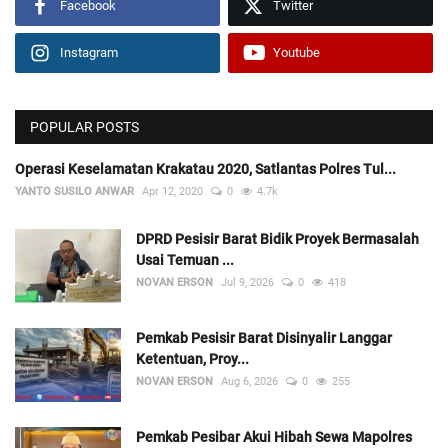
Facebook
Twitter
Instagram
Youtube
POPULAR POSTS
Operasi Keselamatan Krakatau 2020, Satlantas Polres Tul...
YANTO SUSILO ANWAR
Apr 12, 2020
0
4.7k
DPRD Pesisir Barat Bidik Proyek Bermasalah
Usai Temuan ...
NOVAN ERSON
Jul 9, 2026
0
418
Pemkab Pesisir Barat Disinyalir Langgar
Ketentuan, Proy...
NOVAN ERSON
Aug 6, 2026
0
255
Pemkab Pesibar Akui Hibah Sewa Mapolres