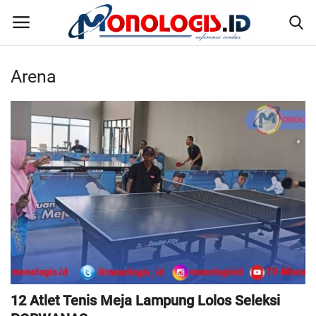
Arena
Home
Kontak
Disclaimer
Susunan Redaksi
Pedoman Pemberitaan Media Siber
Nusantara
12 Atlet Tenis Meja Lampung Lolos Seleksi
Galeri