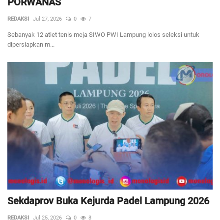
PORWANAS
REDAKSI
Jul 27, 2026
0
7
Regional
Sebanyak 12 atlet tenis meja SIWO PWI Lampung lolos seleksi untuk
dipersiapkan m...
Pendidikan
Ekonomi
Olahraga
Wisata
Politik
Hukum & Kriminal
Internasional
Sekdaprov Buka Kejurda Padel Lampung 2026
REDAKSI
Jul 25, 2026
0
8