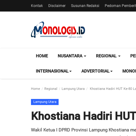
Kontak
Disclaimer
Susunan Redaksi
Pedoman Pemberit
HOME
NUSANTARA
REGIONAL
PE
INTERNASIONAL
ADVERTORIAL
MONOL
Home
Regional
Lampung Utara
Khostiana Hadiri HUT Ke-80 L
Lampung Utara
Khostiana Hadiri HU
Wakil Ketua I DPRD Provinsi Lampung Khostiana me