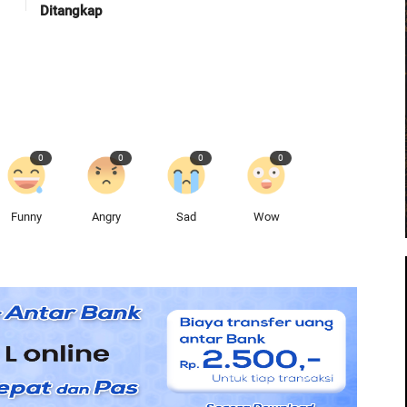
Ditangkap
0
0
0
0
Funny
Angry
Sad
Wow