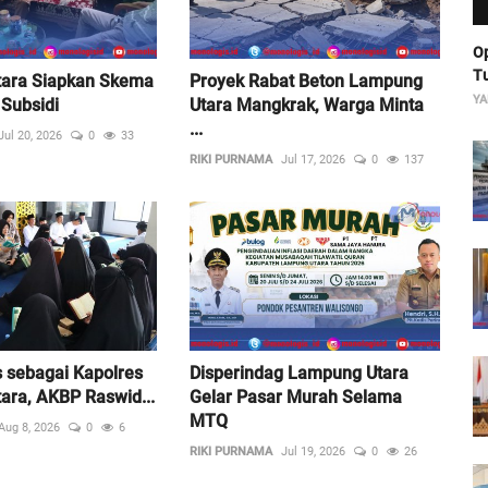
Op
Tu
ara Siapkan Skema
Proyek Rabat Beton Lampung
YA
Subsidi
Utara Mangkrak, Warga Minta
...
Jul 20, 2026
0
33
RIKI PURNAMA
Jul 17, 2026
0
137
 sebagai Kapolres
Disperindag Lampung Utara
ara, AKBP Raswid...
Gelar Pasar Murah Selama
MTQ
Aug 8, 2026
0
6
RIKI PURNAMA
Jul 19, 2026
0
26