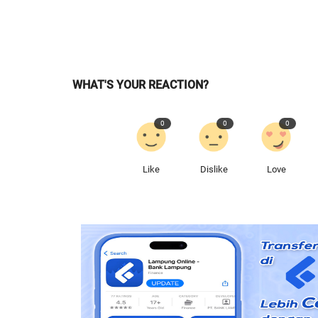
WHAT'S YOUR REACTION?
0
0
0
Like
Dislike
Love