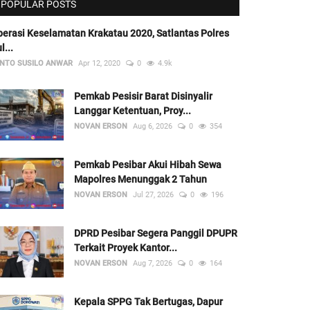
POPULAR POSTS
erasi Keselamatan Krakatau 2020, Satlantas Polres
l...
NTO SUSILO ANWAR
Apr 12, 2020
0
4.9k
Pemkab Pesisir Barat Disinyalir
Langgar Ketentuan, Proy...
NOVAN ERSON
Aug 6, 2026
0
354
Pemkab Pesibar Akui Hibah Sewa
Mapolres Menunggak 2 Tahun
NOVAN ERSON
Jul 27, 2026
0
196
DPRD Pesibar Segera Panggil DPUPR
Terkait Proyek Kantor...
NOVAN ERSON
Aug 7, 2026
0
164
Kepala SPPG Tak Bertugas, Dapur