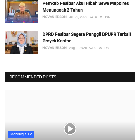
Pemkab Pesibar Akui Hibah Sewa Mapolres
Menunggak 2 Tahun
NOVAN ERSON
Jul 27, 2026
0
196
DPRD Pesibar Segera Panggil DPUPR Terkait
Proyek Kantor...
NOVAN ERSON
Aug 7, 2026
0
169
RECOMMENDED POSTS
Monologis TV