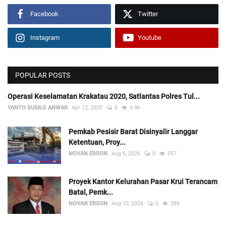
Facebook
Twitter
Instagram
Youtube
POPULAR POSTS
Operasi Keselamatan Krakatau 2020, Satlantas Polres Tul...
YANTO SUSILO ANWAR
Apr 12, 2020
0
4.9k
Pemkab Pesisir Barat Disinyalir Langgar
Ketentuan, Proy...
NOVAN ERSON
Aug 6, 2026
0
357
Proyek Kantor Kelurahan Pasar Krui Terancam
Batal, Pemk...
NOVAN ERSON
Aug 10, 2026
0
338