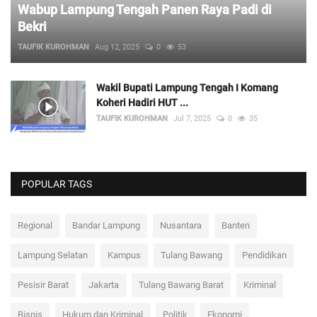
Wabup Lampung Tengah Panen Raya Padi di
Bekri
TAUFIK KUROHMAN
Aug 12, 2025
0
53
Wakil Bupati Lampung Tengah I Komang
Koheri Hadiri HUT ...
TAUFIK KUROHMAN
Jul 7, 2025
0
35
POPULAR TAGS
Regional
Bandar Lampung
Nusantara
Banten
Lampung Selatan
Kampus
Tulang Bawang
Pendidikan
Pesisir Barat
Jakarta
Tulang Bawang Barat
Kriminal