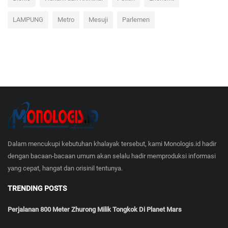
Bisnis
Hukum dan Kriminal
Politik
Ekonomi
LAMPUNG
Metro
Mesuji
Parlemen
Dalam mencukupi kebutuhan khalayak tersebut, kami Monologis.id hadir
dengan bacaan-bacaan umum akan selalu hadir memproduksi informasi
yang cepat, hangat dan orisinil tentunya.
TRENDING POSTS
Perjalanan 800 Meter Zhurong Milik Tongkok Di Planet Mars