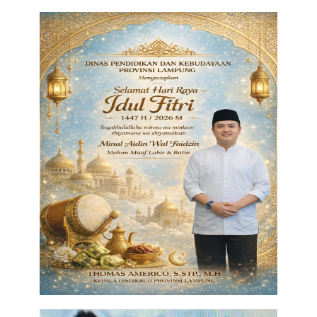
Regional
Pendidikan
Ekonomi
Olahraga
Wisata
Politik
Hukum & Kriminal
Internasional