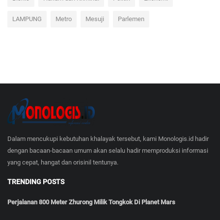
Bisnis
Hukum dan Kriminal
Politik
Ekonomi
LAMPUNG
Metro
Mesuji
Parlemen
Dalam mencukupi kebutuhan khalayak tersebut, kami Monologis.id hadir
dengan bacaan-bacaan umum akan selalu hadir memproduksi informasi
yang cepat, hangat dan orisinil tentunya.
TRENDING POSTS
Perjalanan 800 Meter Zhurong Milik Tongkok Di Planet Mars