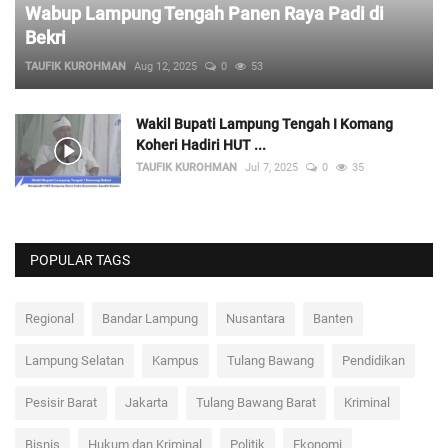
Wabup Lampung Tengah Panen Raya Padi di
Bekri
TAUFIK KUROHMAN
Aug 12, 2025
0
53
Wakil Bupati Lampung Tengah I Komang
Koheri Hadiri HUT ...
TAUFIK KUROHMAN
Jul 7, 2025
0
35
POPULAR TAGS
Regional
Bandar Lampung
Nusantara
Banten
Lampung Selatan
Kampus
Tulang Bawang
Pendidikan
Pesisir Barat
Jakarta
Tulang Bawang Barat
Kriminal