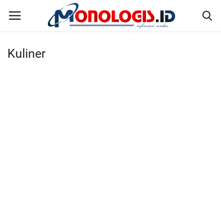
Kuliner
Home
Kontak
Disclaimer
Susunan Redaksi
Pedoman Pemberitaan Media Siber
Nusantara
Galeri