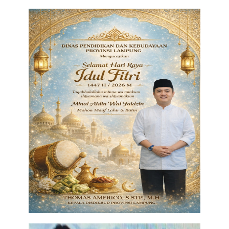
Regional
Pendidikan
Ekonomi
Olahraga
Wisata
Politik
Hukum & Kriminal
Internasional