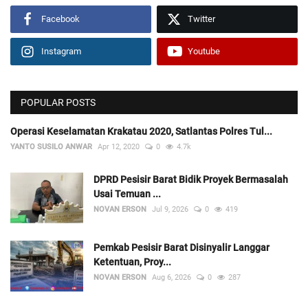
Facebook
Twitter
Instagram
Youtube
POPULAR POSTS
Operasi Keselamatan Krakatau 2020, Satlantas Polres Tul...
YANTO SUSILO ANWAR
Apr 12, 2020
0
4.7k
DPRD Pesisir Barat Bidik Proyek Bermasalah
Usai Temuan ...
NOVAN ERSON
Jul 9, 2026
0
419
Pemkab Pesisir Barat Disinyalir Langgar
Ketentuan, Proy...
NOVAN ERSON
Aug 6, 2026
0
287