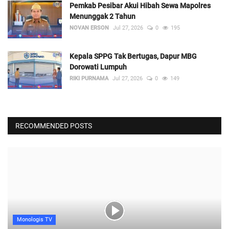
Pemkab Pesibar Akui Hibah Sewa Mapolres
Menunggak 2 Tahun
NOVAN ERSON
Jul 27, 2026
0
195
Kepala SPPG Tak Bertugas, Dapur MBG
Dorowati Lumpuh
RIKI PURNAMA
Jul 27, 2026
0
149
RECOMMENDED POSTS
Monologis TV