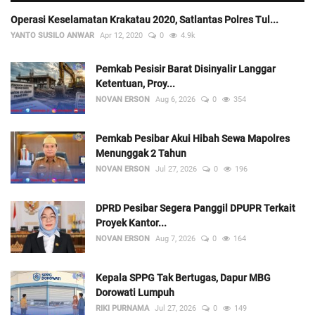
Operasi Keselamatan Krakatau 2020, Satlantas Polres Tul...
YANTO SUSILO ANWAR
Apr 12, 2020
0
4.9k
Pemkab Pesisir Barat Disinyalir Langgar
Ketentuan, Proy...
NOVAN ERSON
Aug 6, 2026
0
354
Pemkab Pesibar Akui Hibah Sewa Mapolres
Menunggak 2 Tahun
NOVAN ERSON
Jul 27, 2026
0
196
DPRD Pesibar Segera Panggil DPUPR Terkait
Proyek Kantor...
NOVAN ERSON
Aug 7, 2026
0
164
Kepala SPPG Tak Bertugas, Dapur MBG
Dorowati Lumpuh
RIKI PURNAMA
Jul 27, 2026
0
149