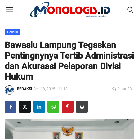
Pemilu
Home
Bawaslu Lampung Tegaskan
Pentingnynya Tertib Administrasi
Kontak
dan Akuraasi Pelaporan Divisi
Disclaimer
Hukum
Susunan Redaksi
REDAKSI
Sep 18, 2025 - 11:18
0
33
Pedoman Pemberitaan Media Siber
Nusantara
Galeri