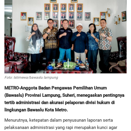
Regional
Pendidikan
Ekonomi
Olahraga
Wisata
Foto: Istimewa/bawaslu lampung
Politik
METRO-Anggota Badan Pengawas Pemilihan Umum
(Bawaslu) Provinsi Lampung, Suheri, menegaskan pentingnya
Hukum & Kriminal
tertib administrasi dan akurasi pelaporan divisi hukum di
lingkungan Bawaslu Kota Metro.
Internasional
Menurutnya, ketepatan dalam penyusunan laporan serta
pelaksanaan administrasi yang rapi merupakan kunci agar