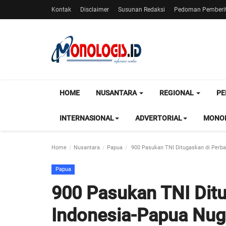
Kontak
Disclaimer
Susunan Redaksi
Pedoman Pemberit
HOME
NUSANTARA
REGIONAL
PE
INTERNASIONAL
ADVERTORIAL
MONOL
Home
Nusantara
Papua
900 Pasukan TNI Ditugaskan di Perba
Papua
900 Pasukan TNI Dit
Indonesia-Papua Nug