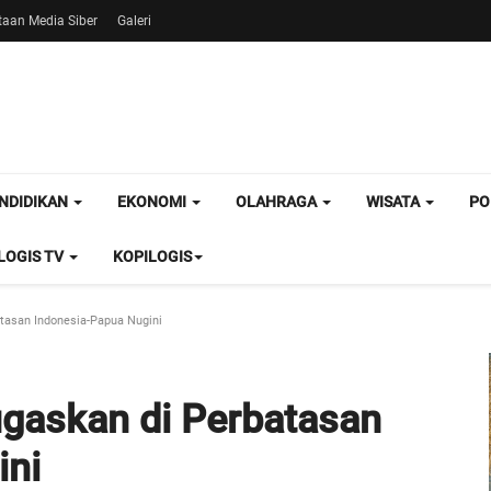
aan Media Siber
Galeri
NDIDIKAN
EKONOMI
OLAHRAGA
WISATA
PO
OGIS TV
KOPILOGIS
tasan Indonesia-Papua Nugini
ugaskan di Perbatasan
ini