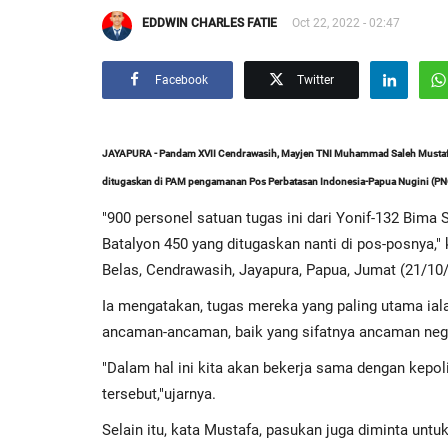
EDDWIN CHARLES FATIE
Oct 22, 2022 - 02:47
Facebook
Twitter
JAYAPURA - Pandam XVII Cendrawasih, Mayjen TNI Muhammad Saleh Mustafa
ditugaskan di PAM pengamanan Pos Perbatasan Indonesia-Papua Nugini (PN
"900 personel satuan tugas ini dari Yonif-132 Bima 
Batalyon 450 yang ditugaskan nanti di pos-posnya,"
Belas, Cendrawasih, Jayapura, Papua, Jumat (21/10
Ia mengatakan, tugas mereka yang paling utama ia
ancaman-ancaman, baik yang sifatnya ancaman neg
"Dalam hal ini kita akan bekerja sama dengan kep
tersebut,"ujarnya.
Selain itu, kata Mustafa, pasukan juga diminta unt