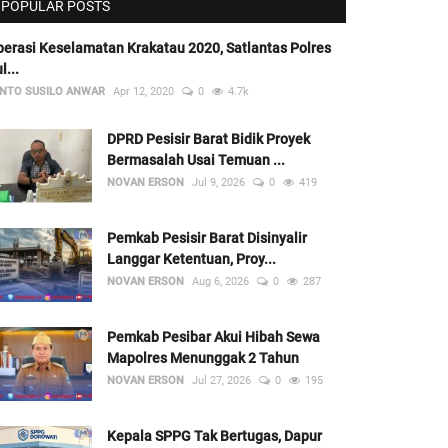
POPULAR POSTS
erasi Keselamatan Krakatau 2020, Satlantas Polres
l...
NTO SUSILO ANWAR
Apr 12, 2020
0
4.7k
DPRD Pesisir Barat Bidik Proyek
Bermasalah Usai Temuan ...
NOVAN ERSON
Jul 9, 2026
0
419
Pemkab Pesisir Barat Disinyalir
Langgar Ketentuan, Proy...
NOVAN ERSON
Aug 6, 2026
0
287
Pemkab Pesibar Akui Hibah Sewa
Mapolres Menunggak 2 Tahun
NOVAN ERSON
Jul 27, 2026
0
195
Kepala SPPG Tak Bertugas, Dapur