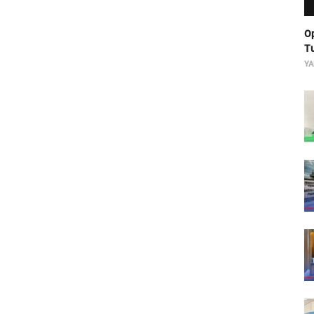
Op
Tu
YA