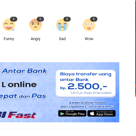
0
0
0
0
Funny
Angry
Sad
Wow