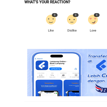
WHAT'S YOUR REACTION?
0
0
0
Like
Dislike
Love