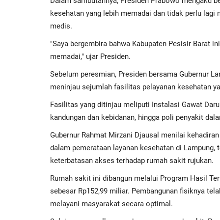
Dalam sambutannya, Presiden Prabowo mengaku bersy
kesehatan yang lebih memadai dan tidak perlu lag
medis.
"Saya bergembira bahwa Kabupaten Pesisir Barat in
memadai," ujar Presiden.
Sebelum peresmian, Presiden bersama Gubernur La
meninjau sejumlah fasilitas pelayanan kesehatan yan
Fasilitas yang ditinjau meliputi Instalasi Gawat Darur
kandungan dan kebidanan, hingga poli penyakit dal
Gubernur Rahmat Mirzani Djausal menilai kehadir
dalam pemerataan layanan kesehatan di Lampung, t
keterbatasan akses terhadap rumah sakit rujukan.
Rumah sakit ini dibangun melalui Program Hasil T
sebesar Rp152,99 miliar. Pembangunan fisiknya tela
melayani masyarakat secara optimal.