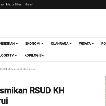
aan Media Siber
Galeri
NDIDIKAN
EKONOMI
OLAHRAGA
WISATA
PO
OGIS TV
KOPILOGIS
UD KH Muhammad Thohir Krui
esmikan RSUD KH
ui