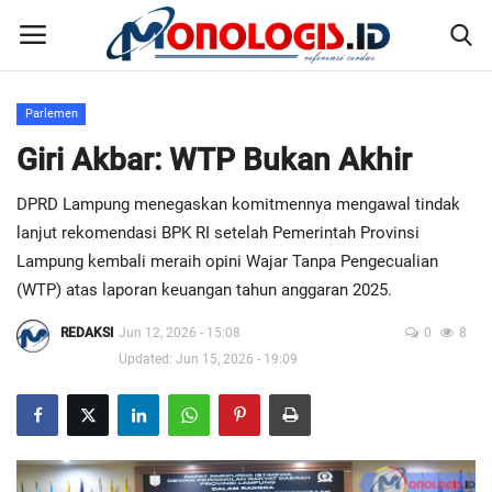
Parlemen
Home
Giri Akbar: WTP Bukan Akhir
DPRD Lampung menegaskan komitmennya mengawal tindak
Kontak
lanjut rekomendasi BPK RI setelah Pemerintah Provinsi
Disclaimer
Lampung kembali meraih opini Wajar Tanpa Pengecualian
(WTP) atas laporan keuangan tahun anggaran 2025.
Susunan Redaksi
REDAKSI
Jun 12, 2026 - 15:08
0
8
Updated: Jun 15, 2026 - 19:09
Pedoman Pemberitaan Media Siber
Nusantara
Galeri