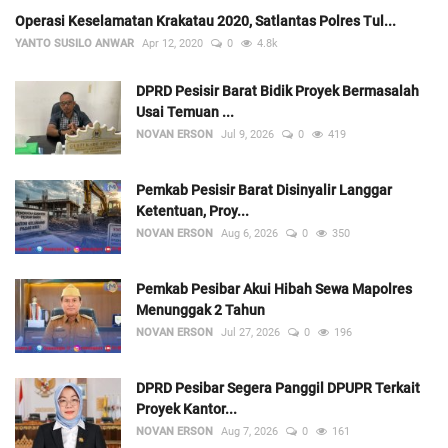
Operasi Keselamatan Krakatau 2020, Satlantas Polres Tul...
YANTO SUSILO ANWAR
Apr 12, 2020
0
4.8k
DPRD Pesisir Barat Bidik Proyek Bermasalah
Usai Temuan ...
NOVAN ERSON
Jul 9, 2026
0
419
Pemkab Pesisir Barat Disinyalir Langgar
Ketentuan, Proy...
NOVAN ERSON
Aug 6, 2026
0
350
Pemkab Pesibar Akui Hibah Sewa Mapolres
Menunggak 2 Tahun
NOVAN ERSON
Jul 27, 2026
0
196
DPRD Pesibar Segera Panggil DPUPR Terkait
Proyek Kantor...
NOVAN ERSON
Aug 7, 2026
0
161