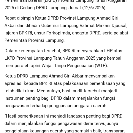
Pemerintah Daerah (LKPD) Provinsi Lampung Tahun Anggaran
Advertorial
2025 di Gedung DPRD Lampung, Jumat (12/6/2026).
Monologis TV
Rapat dipimpin Ketua DPRD Provinsi Lampung Ahmad Giri
Akbar dan dihadiri Gubernur Lampung Rahmat Mirzani Djausal,
Kopilogis
jajaran BPK RI, unsur Forkopimda, anggota DPRD, serta pejabat
Pemerintah Provinsi Lampung.
Dalam kesempatan tersebut, BPK RI menyerahkan LHP atas
LKPD Provinsi Lampung Tahun Anggaran 2025 yang kembali
memperoleh opini Wajar Tanpa Pengecualian (WTP).
Ketua DPRD Lampung Ahmad Giri Akbar menyampaikan
apresiasi kepada BPK RI atas pelaksanaan pemeriksaan yang
telah dilakukan. Menurutnya, hasil audit tersebut menjadi
instrumen penting bagi DPRD dalam menjalankan fungsi
pengawasan terhadap penggunaan anggaran daerah.
“Hasil pemeriksaan ini menjadi landasan penting bagi DPRD
dalam menjalankan fungsi pengawasan demi terwujudnya
pengelolaan keuangan daerah yang semakin baik, transparan,