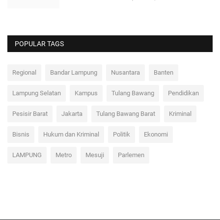
TAUFIK KUROHMAN
Jul 7, 2025
0
35
POPULAR TAGS
Regional
Bandar Lampung
Nusantara
Banten
Lampung Selatan
Kampus
Tulang Bawang
Pendidikan
Pesisir Barat
Jakarta
Tulang Bawang Barat
Kriminal
Bisnis
Hukum dan Kriminal
Politik
Ekonomi
LAMPUNG
Metro
Mesuji
Parlemen