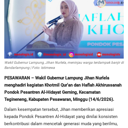
Regional
Pendidikan
Ekonomi
Olahraga
Wakil Gubernur Lampung, Jihan Nurlela, meninjau warga terdampak banjir di
Bandarlampung | Foto: Istimewa
Wisata
PESAWARAN – Wakil Gubernur Lampung Jihan Nurlela
menghadiri kegiatan Khotmil Qur'an dan Haflah Akhirussanah
Politik
Pondok Pesantren Al-Hidayat Gerning, Kecamatan
Tegineneng, Kabupaten Pesawaran, Minggu (14/6/2026).
Hukum & Kriminal
Dalam kesempatan tersebut, Jihan memberikan apresiasi
Internasional
kepada Pondok Pesantren Al-Hidayat yang dinilai konsisten
berkontribusi dalam mencetak generasi muda yang berilmu,