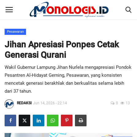
Pesawaran
Home
Jihan Apresiasi Ponpes Cetak
Generasi Qurani
Kontak
Wakil Gubernur Lampung Jihan Nurlela mengapresiasi Pondok
Disclaimer
Pesantren Al-Hidayat Gerning, Pesawaran, yang konsisten
mencetak generasi berakhlak dan berkualitas selama lebih
Susunan Redaksi
dari 37 tahun.
REDAKSI
Jun 14, 2026 - 22:14
0
13
Pedoman Pemberitaan Media Siber
Nusantara
Galeri