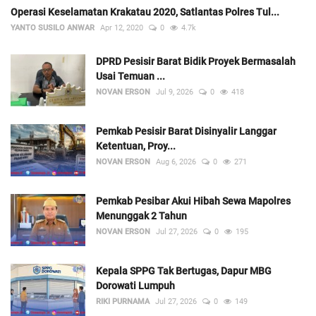
Operasi Keselamatan Krakatau 2020, Satlantas Polres Tul...
YANTO SUSILO ANWAR
Apr 12, 2020
0
4.7k
DPRD Pesisir Barat Bidik Proyek Bermasalah
Usai Temuan ...
NOVAN ERSON
Jul 9, 2026
0
418
Pemkab Pesisir Barat Disinyalir Langgar
Ketentuan, Proy...
NOVAN ERSON
Aug 6, 2026
0
271
Pemkab Pesibar Akui Hibah Sewa Mapolres
Menunggak 2 Tahun
NOVAN ERSON
Jul 27, 2026
0
195
Kepala SPPG Tak Bertugas, Dapur MBG
Dorowati Lumpuh
RIKI PURNAMA
Jul 27, 2026
0
149