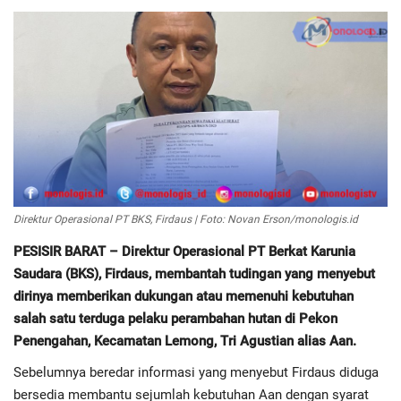
Regional
Pendidikan
Ekonomi
Olahraga
Direktur Operasional PT BKS, Firdaus | Foto: Novan Erson/monologis.id
Wisata
PESISIR BARAT – Direktur Operasional PT Berkat Karunia
Politik
Saudara (BKS), Firdaus, membantah tudingan yang menyebut
dirinya memberikan dukungan atau memenuhi kebutuhan
Hukum & Kriminal
salah satu terduga pelaku perambahan hutan di Pekon
Penengahan, Kecamatan Lemong, Tri Agustian alias Aan.
Internasional
Sebelumnya beredar informasi yang menyebut Firdaus diduga
bersedia membantu sejumlah kebutuhan Aan dengan syarat