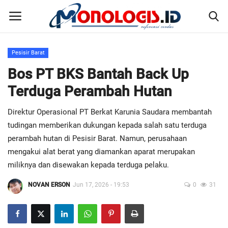
Pesisir Barat
Home
Bos PT BKS Bantah Back Up
Terduga Perambah Hutan
Kontak
Direktur Operasional PT Berkat Karunia Saudara membantah
Disclaimer
tudingan memberikan dukungan kepada salah satu terduga
perambah hutan di Pesisir Barat. Namun, perusahaan
Susunan Redaksi
mengakui alat berat yang diamankan aparat merupakan
miliknya dan disewakan kepada terduga pelaku.
Pedoman Pemberitaan Media Siber
NOVAN ERSON
Jun 17, 2026 - 19:53
0
31
Nusantara
Galeri