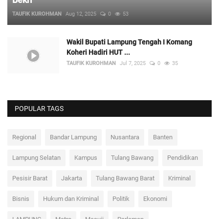
Bekri
TAUFIK KUROHMAN
Aug 12, 2025
0
53
Wakil Bupati Lampung Tengah I Komang
Koheri Hadiri HUT ...
TAUFIK KUROHMAN
Jul 7, 2025
0
35
POPULAR TAGS
Regional
Bandar Lampung
Nusantara
Banten
Lampung Selatan
Kampus
Tulang Bawang
Pendidikan
Pesisir Barat
Jakarta
Tulang Bawang Barat
Kriminal
Bisnis
Hukum dan Kriminal
Politik
Ekonomi