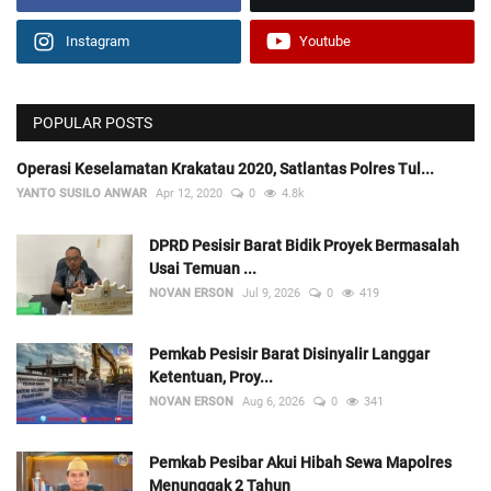
Instagram
Youtube
POPULAR POSTS
Operasi Keselamatan Krakatau 2020, Satlantas Polres Tul...
YANTO SUSILO ANWAR
Apr 12, 2020
0
4.8k
DPRD Pesisir Barat Bidik Proyek Bermasalah
Usai Temuan ...
NOVAN ERSON
Jul 9, 2026
0
419
Pemkab Pesisir Barat Disinyalir Langgar
Ketentuan, Proy...
NOVAN ERSON
Aug 6, 2026
0
341
Pemkab Pesibar Akui Hibah Sewa Mapolres
Menunggak 2 Tahun