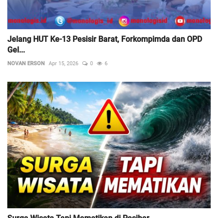
Jelang HUT Ke-13 Pesisir Barat, Forkompimda dan OPD
Gel...
NOVAN ERSON
Apr 15, 2026
0
6