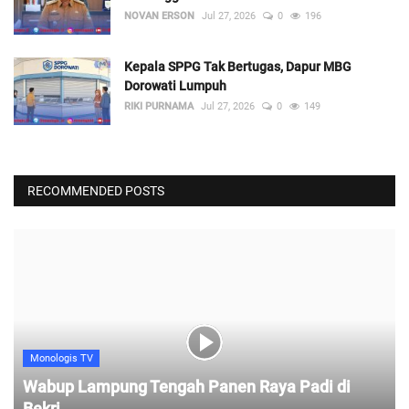
NOVAN ERSON
Jul 27, 2026
0
196
Kepala SPPG Tak Bertugas, Dapur MBG
Dorowati Lumpuh
RIKI PURNAMA
Jul 27, 2026
0
149
RECOMMENDED POSTS
Monologis TV
Wabup Lampung Tengah Panen Raya Padi di