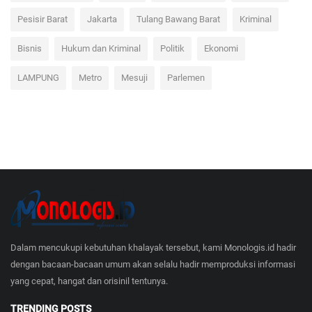
Pesisir Barat
Jakarta
Tulang Bawang Barat
Kriminal
Bisnis
Hukum dan Kriminal
Politik
Ekonomi
LAMPUNG
Metro
Mesuji
Parlemen
Dalam mencukupi kebutuhan khalayak tersebut, kami Monologis.id hadir
dengan bacaan-bacaan umum akan selalu hadir memproduksi informasi
yang cepat, hangat dan orisinil tentunya.