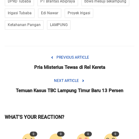
DPRD Tubaba
PT Brantas Abipraya
bbws mesuji sekampung
Irigasi Tubaba
Edi Nawar
Proyek Irigasi
Ketahanan Pangan
LAMPUNG
PREVIOUS ARTICLE
Pria Misterius Tewas di Rel Kereta
NEXT ARTICLE
Temuan Kasus TBC Lampung Timur Baru 13 Persen
WHAT'S YOUR REACTION?
0
0
0
0