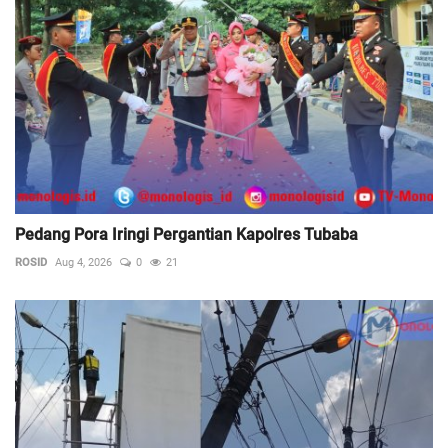
Pedang Pora Iringi Pergantian Kapolres Tubaba
ROSID
Aug 4, 2026
0
21