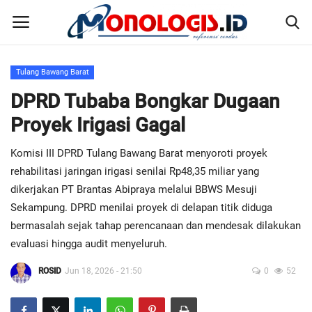
Tulang Bawang Barat
Home
DPRD Tubaba Bongkar Dugaan
Proyek Irigasi Gagal
Kontak
Komisi III DPRD Tulang Bawang Barat menyoroti proyek
Disclaimer
rehabilitasi jaringan irigasi senilai Rp48,35 miliar yang
dikerjakan PT Brantas Abipraya melalui BBWS Mesuji
Susunan Redaksi
Sekampung. DPRD menilai proyek di delapan titik diduga
bermasalah sejak tahap perencanaan dan mendesak dilakukan
Pedoman Pemberitaan Media Siber
evaluasi hingga audit menyeluruh.
Nusantara
ROSID
Jun 18, 2026 - 21:50
0
52
Galeri