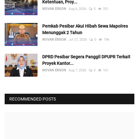
Ketentuan, Proy...
NOVAN ERSON
Aug 6, 2026
0
351
Pemkab Pesibar Akui Hibah Sewa Mapolres
Menunggak 2 Tahun
NOVAN ERSON
Jul 27, 2026
0
196
DPRD Pesibar Segera Panggil DPUPR Terkait
Proyek Kantor...
NOVAN ERSON
Aug 7, 2026
0
161
RECOMMENDED POSTS