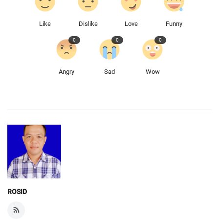
Like
Dislike
Love
Funny
0
0
0
Angry
Sad
Wow
ROSID