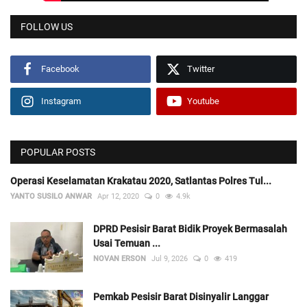
FOLLOW US
Facebook
Twitter
Instagram
Youtube
POPULAR POSTS
Operasi Keselamatan Krakatau 2020, Satlantas Polres Tul...
YANTO SUSILO ANWAR
Apr 12, 2020
0
4.9k
DPRD Pesisir Barat Bidik Proyek Bermasalah
Usai Temuan ...
NOVAN ERSON
Jul 9, 2026
0
419
Pemkab Pesisir Barat Disinyalir Langgar