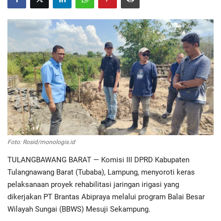
Regional
Pendidikan
Ekonomi
Olahraga
Wisata
Foto: Rosid/monologis.id
Politik
TULANGBAWANG BARAT — Komisi III DPRD Kabupaten
Tulangnawang Barat (Tubaba), Lampung, menyoroti keras
Hukum & Kriminal
pelaksanaan proyek rehabilitasi jaringan irigasi yang
dikerjakan PT Brantas Abipraya melalui program Balai Besar
Internasional
Wilayah Sungai (BBWS) Mesuji Sekampung.