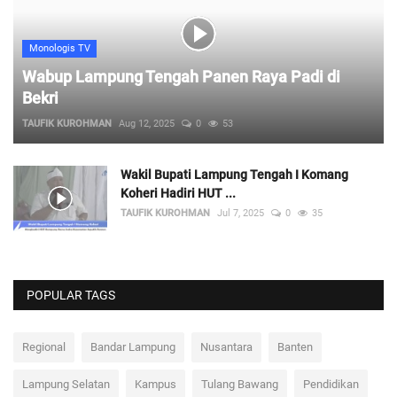
Monologis TV
Wabup Lampung Tengah Panen Raya Padi di
Bekri
TAUFIK KUROHMAN
Aug 12, 2025
0
53
Wakil Bupati Lampung Tengah I Komang
Koheri Hadiri HUT ...
TAUFIK KUROHMAN
Jul 7, 2025
0
35
POPULAR TAGS
Regional
Bandar Lampung
Nusantara
Banten
Lampung Selatan
Kampus
Tulang Bawang
Pendidikan