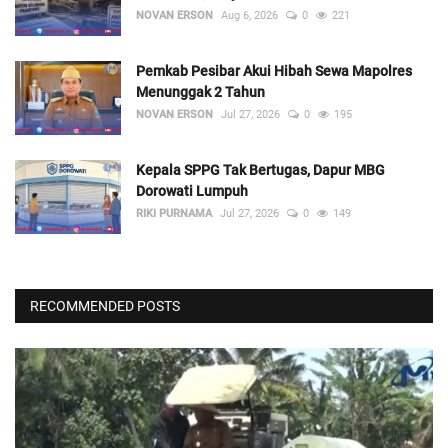
NOVAN ERSON
Aug 6, 2026
0
221
Pemkab Pesibar Akui Hibah Sewa Mapolres
Menunggak 2 Tahun
NOVAN ERSON
Jul 27, 2026
0
195
Kepala SPPG Tak Bertugas, Dapur MBG
Dorowati Lumpuh
RIKI PURNAMA
Jul 27, 2026
0
149
RECOMMENDED POSTS