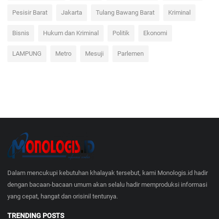
Pesisir Barat
Jakarta
Tulang Bawang Barat
Kriminal
Bisnis
Hukum dan Kriminal
Politik
Ekonomi
LAMPUNG
Metro
Mesuji
Parlemen
Dalam mencukupi kebutuhan khalayak tersebut, kami Monologis.id hadir
dengan bacaan-bacaan umum akan selalu hadir memproduksi informasi
yang cepat, hangat dan orisinil tentunya.
TRENDING POSTS