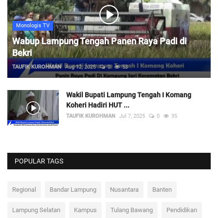
Monologis TV
Wabup Lampung Tengah Panen Raya Padi di
Bekri
TAUFIK KUROHMAN
Aug 12, 2025
0
53
Wakil Bupati Lampung Tengah I Komang
Koheri Hadiri HUT ...
TAUFIK KUROHMAN
Jul 7, 2025
0
35
POPULAR TAGS
Regional
Bandar Lampung
Nusantara
Banten
Lampung Selatan
Kampus
Tulang Bawang
Pendidikan