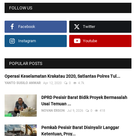
FOLLOW US
Facebook
Twitter
Instagram
Youtube
POPULAR POSTS
Operasi Keselamatan Krakatau 2020, Satlantas Polres Tul...
YANTO SUSILO ANWAR
Apr 12, 2020
0
4.7k
DPRD Pesisir Barat Bidik Proyek Bermasalah
Usai Temuan ...
NOVAN ERSON
Jul 9, 2026
0
418
Pemkab Pesisir Barat Disinyalir Langgar
Ketentuan, Proy...