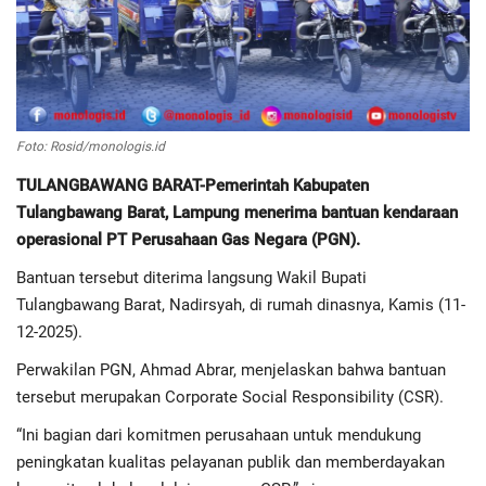
Regional
Pendidikan
Foto: Rosid/monologis.id
Ekonomi
TULANGBAWANG BARAT-Pemerintah Kabupaten
Tulangbawang Barat, Lampung menerima bantuan kendaraan
Olahraga
operasional PT Perusahaan Gas Negara (PGN).
Wisata
Bantuan tersebut diterima langsung Wakil Bupati
Tulangbawang Barat, Nadirsyah, di rumah dinasnya, Kamis (11-
Politik
12-2025).
Perwakilan PGN, Ahmad Abrar, menjelaskan bahwa bantuan
Hukum & Kriminal
tersebut merupakan Corporate Social Responsibility (CSR).
Internasional
“Ini bagian dari komitmen perusahaan untuk mendukung
peningkatan kualitas pelayanan publik dan memberdayakan