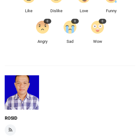
Like
Dislike
Love
Funny
0
0
0
Angry
Sad
Wow
ROSID