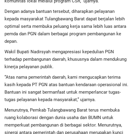
komunitas lokal melalui program CSR,” ujarnya.
Advertorial
Dengan adanya bantuan tersebut, diharapkan pelayanan
Monologis TV
kepada masyarakat Tulangbawang Barat dapat berjalan lebih
optimal serta membuka peluang kerja sama lebih luas antara
Kopilogis
pemda dan PGN dalam berbagai program pembangunan ke
depan.
Wakil Bupati Nadirsyah mengapresiasi kepedulian PGN
terhadap pembangunan daerah, khususnya dalam mendukung
kinerja pelayanan publik.
“Atas nama pemerintah daerah, kami mengucapkan terima
kasih kepada PT PGN atas bantuan kendaraan operasional ini.
Bantuan ini sangat bermanfaat untuk memperlancar tugas-
tugas pelayanan kepada masyarakat,” ujarnya.
Menurutnya, Pemkab Tulangbawang Barat terus membuka
ruang kolaborasi dengan dunia usaha dan BUMN untuk
memperkuat pembangunan di berbagai sektor. Menurutnya,
sinergi antara pemerintah dan perusahaan merupakan kunci