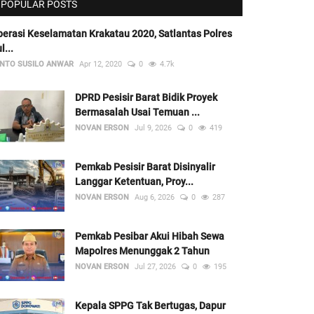
POPULAR POSTS
erasi Keselamatan Krakatau 2020, Satlantas Polres
l...
NTO SUSILO ANWAR
Apr 12, 2020
0
4.7k
DPRD Pesisir Barat Bidik Proyek
Bermasalah Usai Temuan ...
NOVAN ERSON
Jul 9, 2026
0
419
Pemkab Pesisir Barat Disinyalir
Langgar Ketentuan, Proy...
NOVAN ERSON
Aug 6, 2026
0
287
Pemkab Pesibar Akui Hibah Sewa
Mapolres Menunggak 2 Tahun
NOVAN ERSON
Jul 27, 2026
0
195
Kepala SPPG Tak Bertugas, Dapur