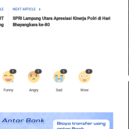
LE
NEXT ARTICLE
UT
SPRI Lampung Utara Apresiasi Kinerja Polri di Hari
ng
Bhayangkara ke-80
0
0
0
0
Funny
Angry
Sad
Wow