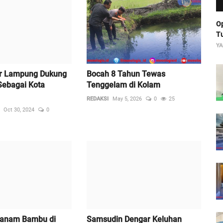
Op
Tu
YA
ur Lampung Dukung
Bocah 8 Tahun Tewas
Sebagai Kota
Tenggelam di Kolam
REDAKSI
May 5, 2026
0
25
Oct 30, 2024
0
Tanam Bambu di
Samsudin Dengar Keluhan