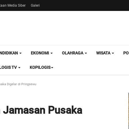
aan Media Siber
Galeri
NDIDIKAN
EKONOMI
OLAHRAGA
WISATA
PO
OGIS TV
KOPILOGIS
aka Digelar di Pringsewu
n Jamasan Pusaka