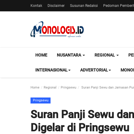
Kontak
Disclaimer
Susunan Redaksi
Pedoman Pemberit
HOME
NUSANTARA
REGIONAL
PE
INTERNASIONAL
ADVERTORIAL
MONOL
Home
Regional
Pringsewu
Suran Panji Sewu dan Jamasan Pus
Pringsewu
Suran Panji Sewu da
Digelar di Pringsewu