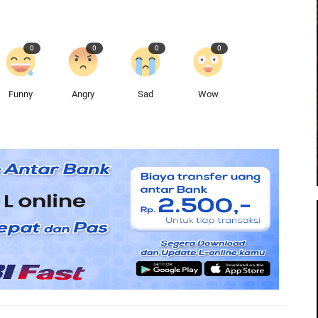
0
0
0
0
Funny
Angry
Sad
Wow