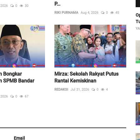
P...
, 2026
0
30
RIKI PURNAMA
Aug 4, 2026
0
45
Op
Tu
YA
 Bongkar
Mirza: Sekolah Rakyat Putus
n SPMB Bandar
Rantai Kemiskinan
REDAKSI
Jul 31, 2026
0
4
, 2026
0
67
Email