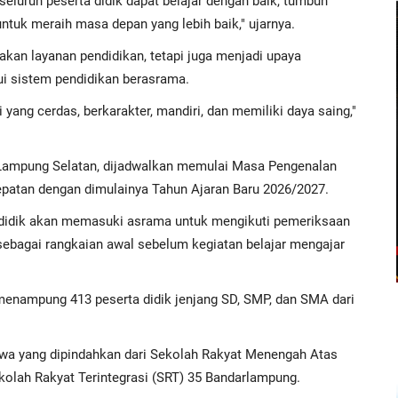
seluruh peserta didik dapat belajar dengan baik, tumbuh
ntuk meraih masa depan yang lebih baik," ujarnya.
kan layanan pendidikan, tetapi juga menjadi upaya
i sistem pendidikan berasrama.
i yang cerdas, berkarakter, mandiri, dan memiliki daya saing,"
 Lampung Selatan, dijadwalkan memulai Masa Pengenalan
epatan dengan dimulainya Tahun Ajaran Baru 2026/2027.
a didik akan memasuki asrama untuk mengikuti pemeriksaan
ebagai rangkaian awal sebelum kegiatan belajar mengajar
menampung 413 peserta didik jenjang SD, SMP, dan SMA dari
 siswa yang dipindahkan dari Sekolah Rakyat Menengah Atas
kolah Rakyat Terintegrasi (SRT) 35 Bandarlampung.