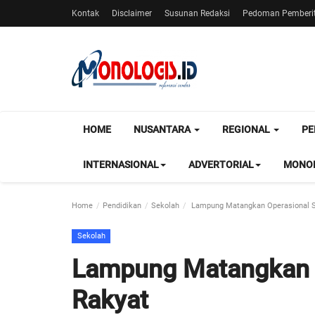
Kontak
Disclaimer
Susunan Redaksi
Pedoman Pemberit
HOME
NUSANTARA
REGIONAL
PE
INTERNASIONAL
ADVERTORIAL
MONOL
Home
Pendidikan
Sekolah
Lampung Matangkan Operasional S
Sekolah
Lampung Matangkan 
Rakyat