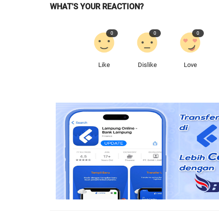
WHAT'S YOUR REACTION?
0
0
0
Like
Dislike
Love