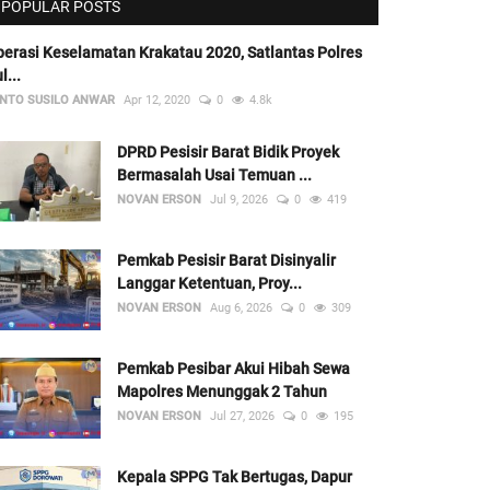
POPULAR POSTS
erasi Keselamatan Krakatau 2020, Satlantas Polres
l...
NTO SUSILO ANWAR
Apr 12, 2020
0
4.8k
DPRD Pesisir Barat Bidik Proyek
Bermasalah Usai Temuan ...
NOVAN ERSON
Jul 9, 2026
0
419
Pemkab Pesisir Barat Disinyalir
Langgar Ketentuan, Proy...
NOVAN ERSON
Aug 6, 2026
0
309
Pemkab Pesibar Akui Hibah Sewa
Mapolres Menunggak 2 Tahun
NOVAN ERSON
Jul 27, 2026
0
195
Kepala SPPG Tak Bertugas, Dapur