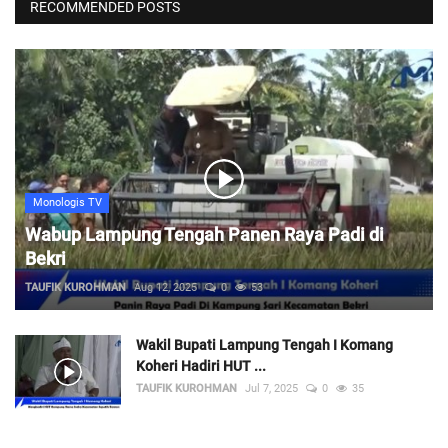
RECOMMENDED POSTS
Monologis TV
Wabup Lampung Tengah Panen Raya Padi di
Bekri
TAUFIK KUROHMAN
Aug 12, 2025
0
53
Wakil Bupati Lampung Tengah I Komang
Koheri Hadiri HUT ...
TAUFIK KUROHMAN
Jul 7, 2025
0
35