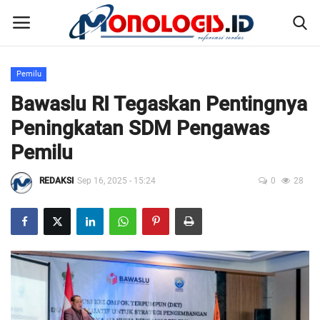
Pemilu
Home
Bawaslu RI Tegaskan Pentingnya
Peningkatan SDM Pengawas
Kontak
Pemilu
Disclaimer
REDAKSI
Sep 16, 2025 - 15:24
0
28
Susunan Redaksi
Pedoman Pemberitaan Media Siber
Nusantara
Galeri