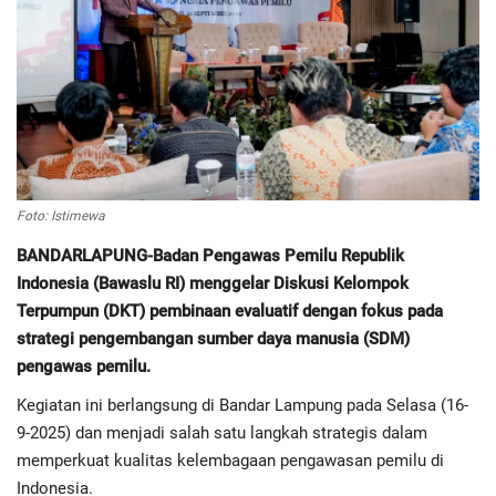
Regional
Pendidikan
Ekonomi
Foto: Istimewa
Olahraga
BANDARLAPUNG-Badan Pengawas Pemilu Republik
Wisata
Indonesia (Bawaslu RI) menggelar Diskusi Kelompok
Terpumpun (DKT) pembinaan evaluatif dengan fokus pada
Politik
strategi pengembangan sumber daya manusia (SDM)
pengawas pemilu.
Hukum & Kriminal
Kegiatan ini berlangsung di Bandar Lampung pada Selasa (16-
9-2025) dan menjadi salah satu langkah strategis dalam
Internasional
memperkuat kualitas kelembagaan pengawasan pemilu di
Indonesia.