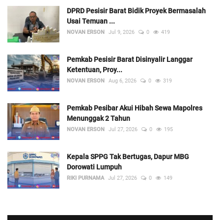
DPRD Pesisir Barat Bidik Proyek Bermasalah
Usai Temuan ...
NOVAN ERSON
Jul 9, 2026
0
419
Pemkab Pesisir Barat Disinyalir Langgar
Ketentuan, Proy...
NOVAN ERSON
Aug 6, 2026
0
319
Pemkab Pesibar Akui Hibah Sewa Mapolres
Menunggak 2 Tahun
NOVAN ERSON
Jul 27, 2026
0
195
Kepala SPPG Tak Bertugas, Dapur MBG
Dorowati Lumpuh
RIKI PURNAMA
Jul 27, 2026
0
149