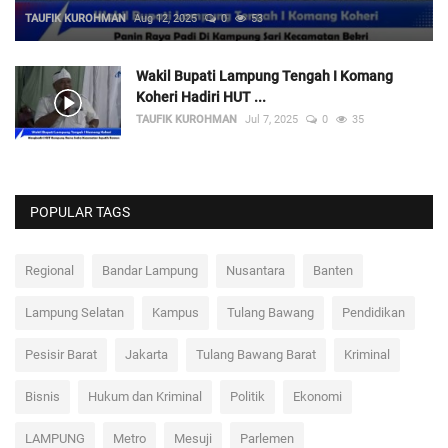
TAUFIK KUROHMAN
Aug 12, 2025
0
53
Wakil Bupati Lampung Tengah I Komang
Koheri Hadiri HUT ...
TAUFIK KUROHMAN
Jul 7, 2025
0
35
POPULAR TAGS
Regional
Bandar Lampung
Nusantara
Banten
Lampung Selatan
Kampus
Tulang Bawang
Pendidikan
Pesisir Barat
Jakarta
Tulang Bawang Barat
Kriminal
Bisnis
Hukum dan Kriminal
Politik
Ekonomi
LAMPUNG
Metro
Mesuji
Parlemen