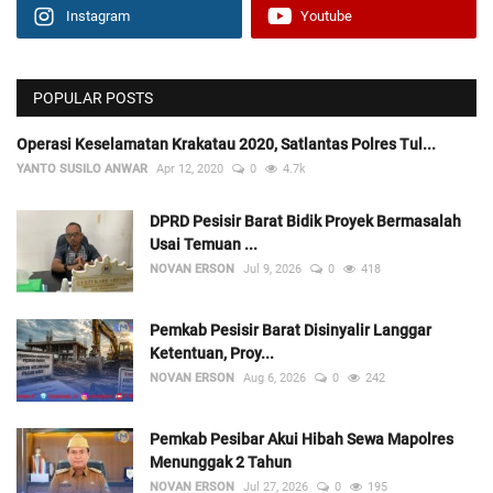
Instagram
Youtube
POPULAR POSTS
Operasi Keselamatan Krakatau 2020, Satlantas Polres Tul...
YANTO SUSILO ANWAR
Apr 12, 2020
0
4.7k
DPRD Pesisir Barat Bidik Proyek Bermasalah
Usai Temuan ...
NOVAN ERSON
Jul 9, 2026
0
418
Pemkab Pesisir Barat Disinyalir Langgar
Ketentuan, Proy...
NOVAN ERSON
Aug 6, 2026
0
242
Pemkab Pesibar Akui Hibah Sewa Mapolres
Menunggak 2 Tahun
NOVAN ERSON
Jul 27, 2026
0
195