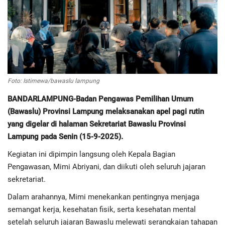
Regional
Pendidikan
Ekonomi
Foto: Istimewa/bawaslu lampung
BANDARLAMPUNG-Badan Pengawas Pemilihan Umum
Olahraga
(Bawaslu) Provinsi Lampung melaksanakan apel pagi rutin
yang digelar di halaman Sekretariat Bawaslu Provinsi
Wisata
Lampung pada Senin (15-9-2025).
Politik
Kegiatan ini dipimpin langsung oleh Kepala Bagian
Pengawasan, Mimi Abriyani, dan diikuti oleh seluruh jajaran
Hukum & Kriminal
sekretariat.
Dalam arahannya, Mimi menekankan pentingnya menjaga
Internasional
semangat kerja, kesehatan fisik, serta kesehatan mental
setelah seluruh jajaran Bawaslu melewati serangkaian tahapan