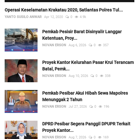
Operasi Keselamatan Krakatau 2020, Satlantas Polres Tul...
YANTO SUSILO ANWAR
Apr 12, 2020
0
4.9k
Pemkab Pesisir Barat Disinyalir Langgar
Ketentuan, Proy...
NOVAN ERSON
Aug 6, 2026
0
357
Proyek Kantor Kelurahan Pasar Krui Terancam
Batal, Pemk...
NOVAN ERSON
Aug 10, 2026
0
338
Pemkab Pesibar Akui Hibah Sewa Mapolres
Menunggak 2 Tahun
NOVAN ERSON
Jul 27, 2026
0
196
DPRD Pesibar Segera Panggil DPUPR Terkait
Proyek Kantor...
NOVAN ERSON
Aug 7, 2026
0
169