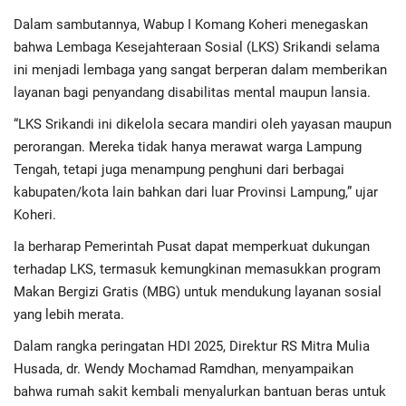
Advertorial
Dalam sambutannya, Wabup I Komang Koheri menegaskan
bahwa Lembaga Kesejahteraan Sosial (LKS) Srikandi selama
Monologis TV
ini menjadi lembaga yang sangat berperan dalam memberikan
layanan bagi penyandang disabilitas mental maupun lansia.
Kopilogis
“LKS Srikandi ini dikelola secara mandiri oleh yayasan maupun
perorangan. Mereka tidak hanya merawat warga Lampung
Tengah, tetapi juga menampung penghuni dari berbagai
kabupaten/kota lain bahkan dari luar Provinsi Lampung,” ujar
Koheri.
Ia berharap Pemerintah Pusat dapat memperkuat dukungan
terhadap LKS, termasuk kemungkinan memasukkan program
Makan Bergizi Gratis (MBG) untuk mendukung layanan sosial
yang lebih merata.
Dalam rangka peringatan HDI 2025, Direktur RS Mitra Mulia
Husada, dr. Wendy Mochamad Ramdhan, menyampaikan
bahwa rumah sakit kembali menyalurkan bantuan beras untuk