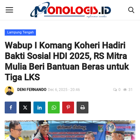
Lampung Tengah
Home
Wabup I Komang Koheri Hadiri
Bakti Sosial HDI 2025, RS Mitra
Kontak
Mulia Beri Bantuan Beras untuk
Disclaimer
Tiga LKS
Susunan Redaksi
DENI FERNANDO
Dec 6, 2025 - 20:46
0
31
Pedoman Pemberitaan Media Siber
Nusantara
Galeri