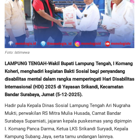
Regional
Pendidikan
Ekonomi
Foto: Istimewa
Olahraga
LAMPUNG TENGAH-Wakil Bupati Lampung Tengah, I Komang
Koheri, menghadiri kegiatan Bakti Sosial bagi penyandang
Wisata
disabilitas mental dalam rangka memperingati Hari Disabilitas
Internasional (HDI) 2025 di Yayasan Srikandi, Kecamatan
Politik
Bandar Surabaya, Jumat (5-12-2025).
Hadir pula Kepala Dinas Sosial Lampung Tengah Ari Nugraha
Hukum & Kriminal
Mukti, perwakilan RS Mitra Mulia Husada, Camat Bandar
Surabaya Suparniati, jajaran kepala puskesmas yang dipimpin
Internasional
I. Komang Panca Darma, Ketua LKS Srikandi Suryadi, Kepala
Kampung Subang Jaya, serta tamu undangan lainnya.