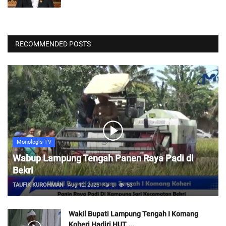
RECOMMENDED POSTS
Monologis TV
Wabup Lampung Tengah Panen Raya Padi di
Bekri
TAUFIK KUROHMAN
Aug 12, 2025
0
53
Wakil Bupati Lampung Tengah I Komang
Koheri Hadiri HUT ...