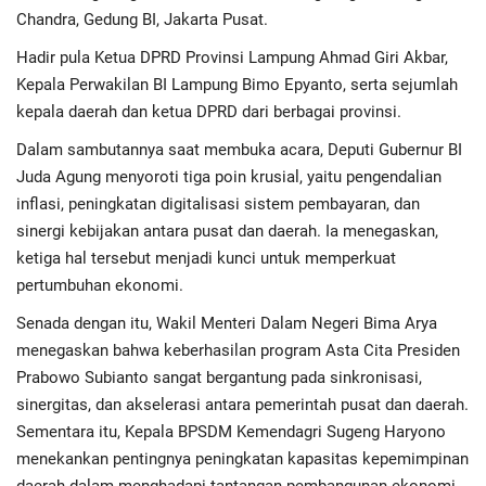
Advertorial
Chandra, Gedung BI, Jakarta Pusat.
Hadir pula Ketua DPRD Provinsi Lampung Ahmad Giri Akbar,
Monologis TV
Kepala Perwakilan BI Lampung Bimo Epyanto, serta sejumlah
kepala daerah dan ketua DPRD dari berbagai provinsi.
Kopilogis
Dalam sambutannya saat membuka acara, Deputi Gubernur BI
Juda Agung menyoroti tiga poin krusial, yaitu pengendalian
inflasi, peningkatan digitalisasi sistem pembayaran, dan
sinergi kebijakan antara pusat dan daerah. Ia menegaskan,
ketiga hal tersebut menjadi kunci untuk memperkuat
pertumbuhan ekonomi.
Senada dengan itu, Wakil Menteri Dalam Negeri Bima Arya
menegaskan bahwa keberhasilan program Asta Cita Presiden
Prabowo Subianto sangat bergantung pada sinkronisasi,
sinergitas, dan akselerasi antara pemerintah pusat dan daerah.
Sementara itu, Kepala BPSDM Kemendagri Sugeng Haryono
menekankan pentingnya peningkatan kapasitas kepemimpinan