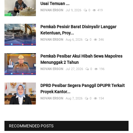
Usai Temuan ...
NOVAN ERSON
Jul 9, 2026
0
419
Pemkab Pesisir Barat Disinyalir Langgar
Ketentuan, Proy...
NOVAN ERSON
Aug 6, 2026
0
346
Pemkab Pesibar Akui Hibah Sewa Mapolres
Menunggak 2 Tahun
NOVAN ERSON
Jul 27, 2026
0
196
DPRD Pesibar Segera Panggil DPUPR Terkait
Proyek Kantor...
NOVAN ERSON
Aug 7, 2026
0
154
RECOMMENDED POSTS