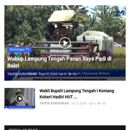
Monologis TV
Wabup Lampung Tengah Panen Raya Padi di
Bekri
TAUFIK KUROHMAN
Aug 12, 2025
0
53
Wakil Bupati Lampung Tengah I Komang
Koheri Hadiri HUT ...
TAUFIK KUROHMAN
Jul 7, 2025
0
35