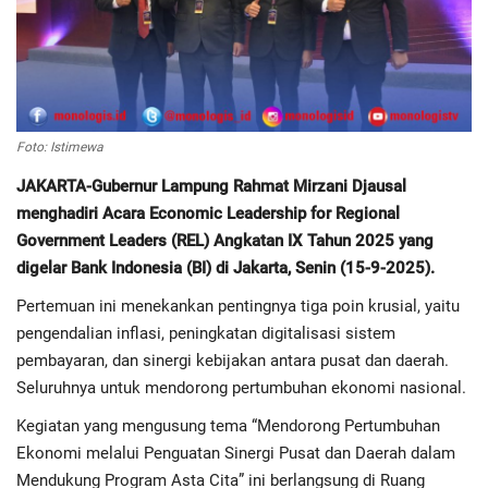
Regional
Pendidikan
Foto: Istimewa
Ekonomi
JAKARTA-Gubernur Lampung Rahmat Mirzani Djausal
menghadiri Acara Economic Leadership for Regional
Olahraga
Government Leaders (REL) Angkatan IX Tahun 2025 yang
digelar Bank Indonesia (BI) di Jakarta, Senin (15-9-2025).
Wisata
Pertemuan ini menekankan pentingnya tiga poin krusial, yaitu
Politik
pengendalian inflasi, peningkatan digitalisasi sistem
pembayaran, dan sinergi kebijakan antara pusat dan daerah.
Hukum & Kriminal
Seluruhnya untuk mendorong pertumbuhan ekonomi nasional.
Kegiatan yang mengusung tema “Mendorong Pertumbuhan
Internasional
Ekonomi melalui Penguatan Sinergi Pusat dan Daerah dalam
Mendukung Program Asta Cita” ini berlangsung di Ruang