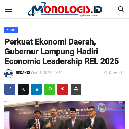
Bisnis
Home
Perkuat Ekonomi Daerah,
Gubernur Lampung Hadiri
Kontak
Economic Leadership REL 2025
Disclaimer
REDAKSI
Sep 15, 2025 - 14:51
0
11
Susunan Redaksi
Pedoman Pemberitaan Media Siber
Nusantara
Galeri