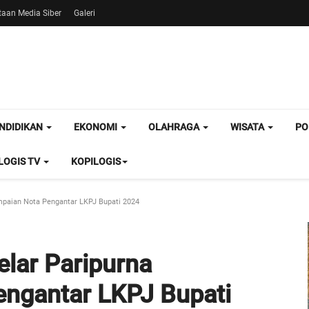
aan Media Siber
Galeri
NDIDIKAN
EKONOMI
OLAHRAGA
WISATA
PO
OGIS TV
KOPILOGIS
mpaian Nota Pengantar LKPJ Bupati 2024
elar Paripurna
ngantar LKPJ Bupati