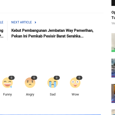
Op
Tu
LE
NEXT ARTICLE
YA
ng
Kebut Pembangunan Jembatan Way Pemerihan,
..
Pekan Ini Pemkab Pesisir Barat Serahka...
0
0
0
0
Funny
Angry
Sad
Wow