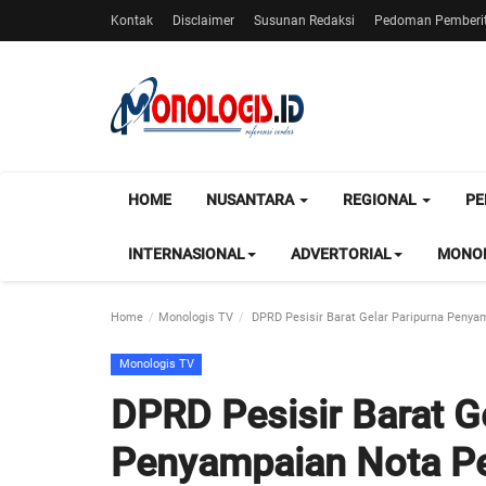
Kontak
Disclaimer
Susunan Redaksi
Pedoman Pemberit
HOME
NUSANTARA
REGIONAL
PE
INTERNASIONAL
ADVERTORIAL
MONOL
Home
Monologis TV
DPRD Pesisir Barat Gelar Paripurna Penya
Monologis TV
DPRD Pesisir Barat G
Penyampaian Nota Pe