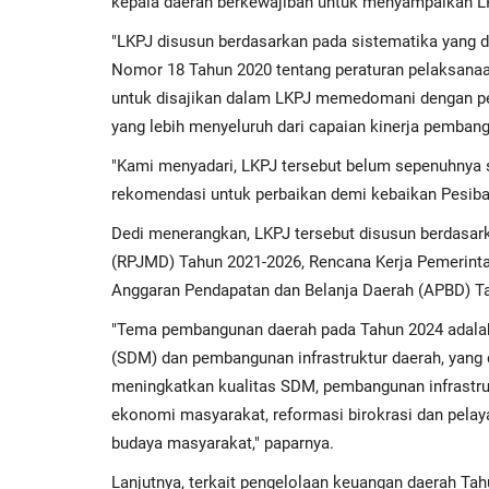
kepala daerah berkewajiban untuk menyampaikan L
"LKPJ disusun berdasarkan pada sistematika yang d
Nomor 18 Tahun 2020 tentang peraturan pelaksanaa
untuk disajikan dalam LKPJ memedomani dengan 
yang lebih menyeluruh dari capaian kinerja pembang
"Kami menyadari, LKPJ tersebut belum sepenuhnya
rekomendasi untuk perbaikan demi kebaikan Pesibar
Dedi menerangkan, LKPJ tersebut disusun berdas
(RPJMD) Tahun 2021-2026, Rencana Kerja Pemerint
Anggaran Pendapatan dan Belanja Daerah (APBD) T
"Tema pembangunan daerah pada Tahun 2024 adala
(SDM) dan pembangunan infrastruktur daerah, yang 
meningkatkan kualitas SDM, pembangunan infrastruk
ekonomi masyarakat, reformasi birokrasi dan pelaya
budaya masyarakat," paparnya.
Lanjutnya, terkait pengelolaan keuangan daerah Ta