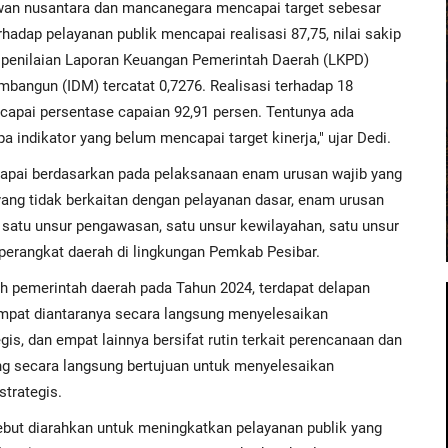
wan nusantara dan mancanegara mencapai target sebesar
hadap pelayanan publik mencapai realisasi 87,75, nilai sakip
k penilaian Laporan Keuangan Pemerintah Daerah (LKPD)
mbangun (IDM) tercatat 0,7276. Realisasi terhadap 18
encapai persentase capaian 92,91 persen. Tentunya ada
a indikator yang belum mencapai target kinerja," ujar Dedi.
dicapai berdasarkan pada pelaksanaan enam urusan wajib yang
yang tidak berkaitan dengan pelayanan dasar, enam urusan
, satu unsur pengawasan, satu unsur kewilayahan, satu unsur
perangkat daerah di lingkungan Pemkab Pesibar.
leh pemerintah daerah pada Tahun 2024, terdapat delapan
empat diantaranya secara langsung menyelesaikan
is, dan empat lainnya bersifat rutin terkait perencanaan dan
ang secara langsung bertujuan untuk menyelesaikan
trategis.
rsebut diarahkan untuk meningkatkan pelayanan publik yang