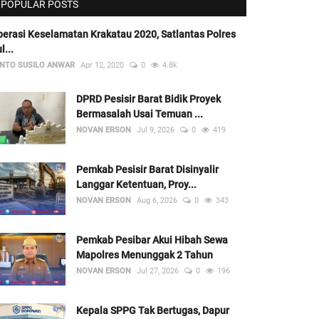
POPULAR POSTS
erasi Keselamatan Krakatau 2020, Satlantas Polres
l...
NTO SUSILO ANWAR
Apr 12, 2020
0
4.8k
DPRD Pesisir Barat Bidik Proyek
Bermasalah Usai Temuan ...
NOVAN ERSON
Jul 9, 2026
0
419
Pemkab Pesisir Barat Disinyalir
Langgar Ketentuan, Proy...
NOVAN ERSON
Aug 6, 2026
0
343
Pemkab Pesibar Akui Hibah Sewa
Mapolres Menunggak 2 Tahun
NOVAN ERSON
Jul 27, 2026
0
196
Kepala SPPG Tak Bertugas, Dapur