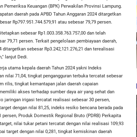
dan Pemeriksa Keuangan (BPK) Perwakilan Provinsi Lampung.
ndapatan daerah pada APBD Tahun Anggaran 2024 ditargetkan
ebesar Rp797.951.744.579,91 atau sebesar 79,79 persen.
itetapkan sebesar Rp1.003.358.763.757,00 dan telah
sar 79,71 persen. Terkait pengelolaan pembiayaan daerah,
ditargetkan sebesar Rp3.242,121.276,21 dan terealisasi
" lanjut Dedi.
erja utama kepala daerah Tahun 2024 yakni Indeks
nilai 71,04, tingkat pengangguran terbuka tercatat sebesar
 rilis, tingkat kemantapan jalan daerah capaian
 memiliki akses terhadap sumber daya air yang sehat dan
 jaringan irigasi tercatat realisasi sebesar 30​ persen,
arget dengan nilai 81,25, indeks resiko bencana​ berada pada
1 persen, Produk Domestik Regional Bruto (PDRB) Perkapita
get, nilai tukar petani tercatat dengan nilai realisasi 109,93
pai target dengan nilai 0,281, tingkat kemiskinan daerah