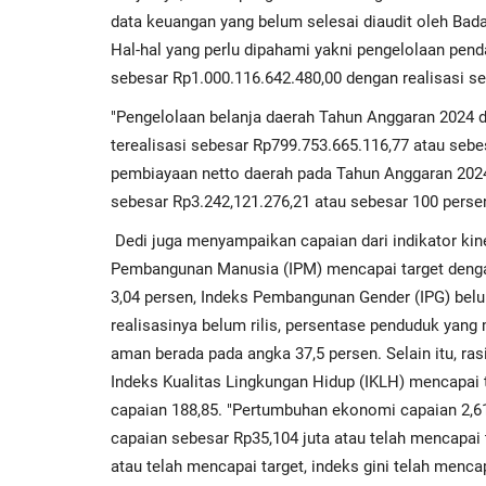
data keuangan yang belum selesai diaudit oleh Ba
Hal-hal yang perlu dipahami yakni pengelolaan pe
sebesar Rp1.000.116.642.480,00 dengan realisasi s
"Pengelolaan belanja daerah Tahun Anggaran 2024 d
terealisasi sebesar Rp799.753.665.116,77 atau sebe
pembiayaan netto daerah pada Tahun Anggaran 2024 
sebesar Rp3.242,121.276,21 atau sebesar 100 persen,
Dedi juga menyampaikan capaian dari indikator kin
Pembangunan Manusia (IPM) mencapai target dengan 
3,04 persen, Indeks Pembangunan Gender (IPG) belum
realisasinya belum rilis, persentase penduduk yang
aman berada pada angka 37,5 persen. Selain itu, rasio
Indeks Kualitas Lingkungan Hidup (IKLH) mencapai t
capaian 188,85. "Pertumbuhan ekonomi capaian 2,6
capaian sebesar Rp35,104 juta atau telah mencapai tar
atau telah mencapai target, indeks gini​ telah menca