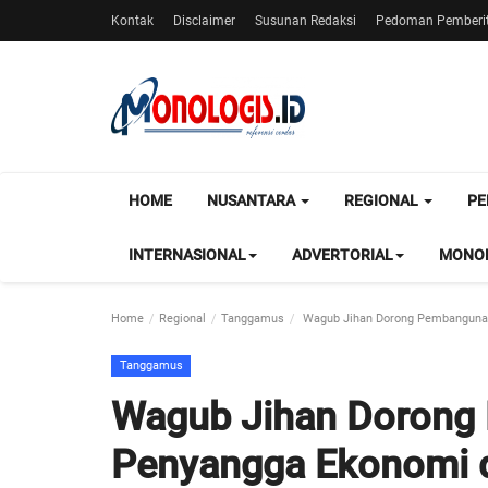
Kontak
Disclaimer
Susunan Redaksi
Pedoman Pemberit
HOME
NUSANTARA
REGIONAL
PE
INTERNASIONAL
ADVERTORIAL
MONOL
Home
Regional
Tanggamus
Wagub Jihan Dorong Pembangunan
Tanggamus
Wagub Jihan Dorong
Penyangga Ekonomi 