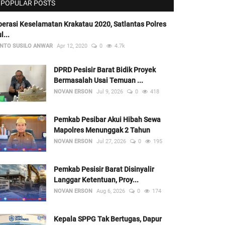
POPULAR POSTS
erasi Keselamatan Krakatau 2020, Satlantas Polres
l...
NTO SUSILO ANWAR
Apr 12, 2020
0
4.7k
DPRD Pesisir Barat Bidik Proyek
Bermasalah Usai Temuan ...
NOVAN ERSON
Jul 9, 2026
0
418
Pemkab Pesibar Akui Hibah Sewa
Mapolres Menunggak 2 Tahun
NOVAN ERSON
Jul 27, 2026
0
195
Pemkab Pesisir Barat Disinyalir
Langgar Ketentuan, Proy...
NOVAN ERSON
Aug 6, 2026
0
174
Kepala SPPG Tak Bertugas, Dapur