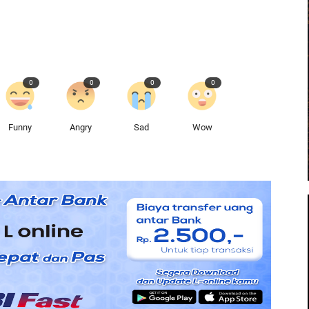
0
0
0
0
Funny
Angry
Sad
Wow