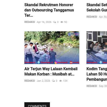
Skandal Rekrutmen Honorer
Skandal Set
dan Outsourcing Tanggamus
Sekolah Gu
Ter...
REDAKSI
Apr 30
REDAKSI
Apr 16, 2026
0
92
Air Terjun Way Lalaan Kembali
Kodim Tang
Makan Korban : Musibah at...
Lahan 50 H
Pembanguna
REDAKSI
Jan 2, 2026
0
134
REDAKSI
Sep 30
COMMENTS