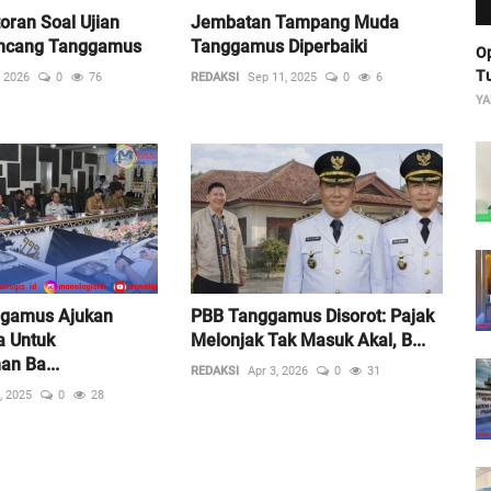
oran Soal Ujian
Jembatan Tampang Muda
ncang Tanggamus
Tanggamus Diperbaiki
Op
Tu
, 2026
0
76
REDAKSI
Sep 11, 2025
0
6
YA
gamus Ajukan
PBB Tanggamus Disorot: Pajak
a Untuk
Melonjak Tak Masuk Akal, B...
n Ba...
REDAKSI
Apr 3, 2026
0
31
, 2025
0
28