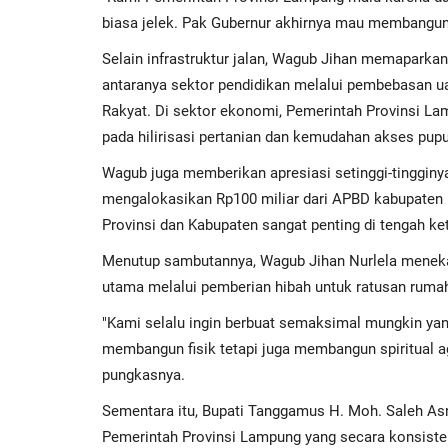
biasa jelek. Pak Gubernur akhirnya mau membangun 
​Selain infrastruktur jalan, Wagub Jihan memaparkan
antaranya sektor pendidikan melalui pembebasan
Rakyat. Di sektor ekonomi, Pemerintah Provinsi L
pada hilirisasi pertanian dan kemudahan akses pupu
​Wagub juga memberikan apresiasi setinggi-tingg
mengalokasikan Rp100 miliar dari APBD kabupaten un
Provinsi dan Kabupaten sangat penting di tengah ket
​Menutup sambutannya, Wagub Jihan Nurlela meneka
utama melalui pemberian hibah untuk ratusan rumah 
​"Kami selalu ingin berbuat semaksimal mungkin yan
membangun fisik tetapi juga membangun spiritual ag
pungkasnya.
Sementara itu, Bupati Tanggamus H. Moh. Saleh As
Pemerintah Provinsi Lampung yang secara konsist