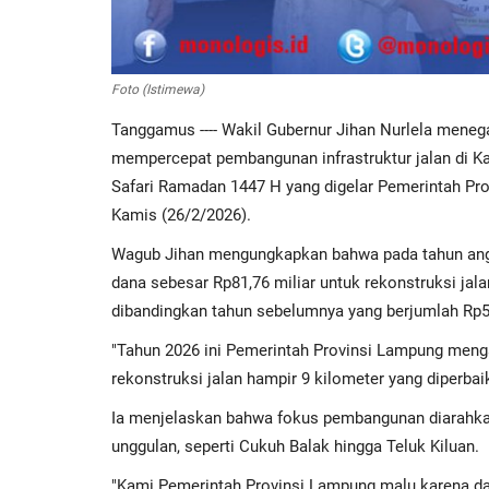
Foto (Istimewa)
Tanggamus ---- Wakil Gubernur Jihan Nurlela men
mempercepat pembangunan infrastruktur jalan di K
Safari Ramadan 1447 H yang digelar Pemerintah Pro
Kamis (26/2/2026).
​Wagub Jihan mengungkapkan bahwa pada tahun ang
dana sebesar Rp81,76 miliar untuk rekonstruksi jal
dibandingkan tahun sebelumnya yang berjumlah Rp58
​"Tahun 2026 ini Pemerintah Provinsi Lampung meng
rekonstruksi jalan hampir 9 kilometer yang diperbaik
​Ia menjelaskan bahwa fokus pembangunan diarahka
unggulan, seperti Cukuh Balak hingga Teluk Kiluan.
"Kami Pemerintah Provinsi Lampung malu karena daera