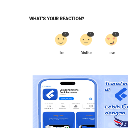
WHAT'S YOUR REACTION?
0
0
0
Like
Dislike
Love