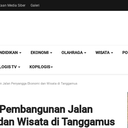
aan Media Siber
Galeri
NDIDIKAN
EKONOMI
OLAHRAGA
WISATA
PO
OGIS TV
KOPILOGIS
 Jalan Penyangga Ekonomi dan Wisata di Tanggamus
 Pembangunan Jalan
dan Wisata di Tanggamus