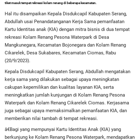
tiket masuk tempat rekreasi kolam renang di beberapa kecamatan.
Hal itu disampaikan Kepala Disdukcapil Kabupaten Serang,
Regional
Abdullah usai Penandatanganan Kerja Sama pemanfaatan
Kartu Identitas anak (KIA) dengan mitra bisnis di dua tempat
Pendidikan
rekreasi Kolam Renang Pesona Waterpark di Desa
Mangkunegara, Kecamatan Bojonegara dan Kolam Renang
Ekonomi
Cikarelek, Desa Sukabares, Kecamatan Ciomas, Rabu
(20/9/2023).
Olahraga
Kepala Disdukcapil Kabupaten Serang, Abdullah mengatakan
Wisata
kerja sama yang dilakukan sebagai upaya meningkatan
cakupan kepemilikan dan kualitas layanan KIA, serta
Politik
meningkatkan jumlah kunjungan di Kolam Renang Pesona
Waterpark dan Kolam Renang Cikarelek Ciomas. Kerjasama
Hukum & Kriminal
juga sebagai upaya memaksimalkan pemanfaatan KIA, dan
memberikan nilai tambah di tempat rekreasi.
Internasional
â€Bagi yang mempunyai Kartu Identitas Anak (KIA) yang
berkunjung ke Kolam Renang Pesona Waterpark, mendapatkan