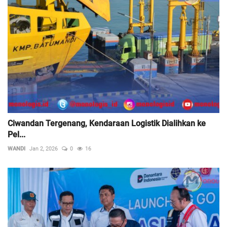
Ciwandan Tergenang, Kendaraan Logistik Dialihkan ke
Pel...
WANDI
Jan 2, 2026
0
16