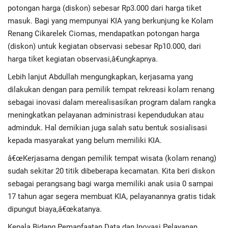
Advertorial
potongan harga (diskon) sebesar Rp3.000 dari harga tiket
masuk. Bagi yang mempunyai KIA yang berkunjung ke Kolam
Monologis TV
Renang Cikarelek Ciomas, mendapatkan potongan harga
(diskon) untuk kegiatan observasi sebesar Rp10.000, dari
Kopilogis
harga tiket kegiatan observasi,â€ungkapnya.
Lebih lanjut Abdullah mengungkapkan, kerjasama yang
dilakukan dengan para pemilik tempat rekreasi kolam renang
sebagai inovasi dalam merealisasikan program dalam rangka
meningkatkan pelayanan administrasi kependudukan atau
adminduk. Hal demikian juga salah satu bentuk sosialisasi
kepada masyarakat yang belum memiliki KIA.
â€œKerjasama dengan pemilik tempat wisata (kolam renang)
sudah sekitar 20 titik dibeberapa kecamatan. Kita beri diskon
sebagai perangsang bagi warga memiliki anak usia 0 sampai
17 tahun agar segera membuat KIA, pelayanannya gratis tidak
dipungut biaya,â€œkatanya.
Kepala Bidang Pemanfaatan Data dan Inovasi Pelayanan