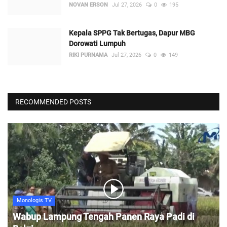
NOVAN ERSON
Jul 27, 2026
0
195
Kepala SPPG Tak Bertugas, Dapur MBG
Dorowati Lumpuh
RIKI PURNAMA
Jul 27, 2026
0
149
RECOMMENDED POSTS
Monologis TV
Wabup Lampung Tengah Panen Raya Padi di