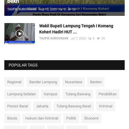
Bekri
TAUFIK KUROHMAN
Aug 12, 2025
0
53
Wakil Bupati Lampung Tengah I Komang
Koheri Hadiri HUT ...
TAUFIK KUROHMAN
Jul 7, 2025
0
35
POPULAR TAGS
Regional
Bandar Lampung
Nusantara
Banten
Lampung Selatan
Kampus
Tulang Bawang
Pendidikan
Pesisir Barat
Jakarta
Tulang Bawang Barat
Kriminal
Bisnis
Hukum dan Kriminal
Politik
Ekonomi