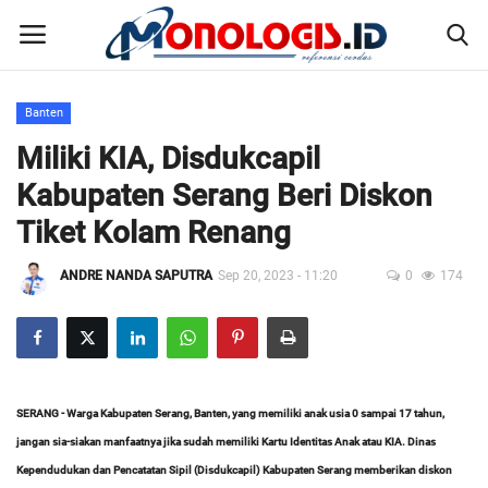
Banten
Home
Miliki KIA, Disdukcapil
Kabupaten Serang Beri Diskon
Kontak
Tiket Kolam Renang
Disclaimer
ANDRE NANDA SAPUTRA
Sep 20, 2023 - 11:20
0
174
Susunan Redaksi
Pedoman Pemberitaan Media Siber
SERANG - Warga Kabupaten Serang, Banten, yang memiliki anak usia 0 sampai 17 tahun,
Nusantara
jangan sia-siakan manfaatnya jika sudah memiliki Kartu Identitas Anak atau KIA. Dinas
Kependudukan dan Pencatatan Sipil (Disdukcapil) Kabupaten Serang memberikan diskon
Galeri