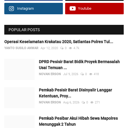
Instagram
Youtube
POPULAR POSTS
Operasi Keselamatan Krakatau 2020, Satlantas Polres Tul...
YANTO SUSILO ANWAR
Apr 12, 2020
0
4.7k
DPRD Pesisir Barat Bidik Proyek Bermasalah
Usai Temuan ...
NOVAN ERSON
Jul 9, 2026
0
418
Pemkab Pesisir Barat Disinyalir Langgar
Ketentuan, Proy...
NOVAN ERSON
Aug 6, 2026
0
271
Pemkab Pesibar Akui Hibah Sewa Mapolres
Menunggak 2 Tahun