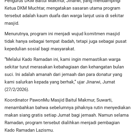
Pengurus DKM Baitul Makmur, Jinarwi, yang mendampingi
Advertorial
Ketua DKM Muchtar, mengatakan sasaran utama program
tersebut adalah kaum duafa dan warga lanjut usia di sekitar
Monologis TV
masjid.
Kopilogis
Menurutnya, program ini menjadi wujud komitmen masjid
tidak hanya sebagai tempat ibadah, tetapi juga sebagai pusat
kepedulian sosial bagi masyarakat.
“Melalui Kado Ramadan ini, kami ingin memastikan warga
sekitar turut merasakan kebahagiaan dan kehangatan bulan
suci. Ini adalah amanah dari jemaah dan para donatur yang
kami salurkan kepada yang berhak,” ujar Jinarwi, Jumat
(27/2/2026).
Koordinator PawonMu Masjid Baitul Makmur, Suwarti,
menambahkan bahwa sebelumnya pihaknya rutin menyediakan
makan siang gratis setiap Jumat bagi jemaah. Namun selama
Ramadan, program tersebut dialihkan menjadi pembagian
Kado Ramadan Lazismu.