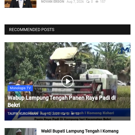
NOVAN ERSON
Aug 7, 2026
0
157
RECOMMENDED POSTS
Monologis TV
Wabup Lampung Tengah Panen Raya Padi di
Bekri
TAUFIK KUROHMAN
Aug 12, 2025
0
53
Wakil Bupati Lampung Tengah I Komang