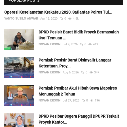
POPULAR POSTS
Operasi Keselamatan Krakatau 2020, Satlantas Polres Tul...
YANTO SUSILO ANWAR
Apr 12, 2020
0
4.8k
DPRD Pesisir Barat Bidik Proyek Bermasalah
Usai Temuan ...
NOVAN ERSON
Jul 9, 2026
0
419
Pemkab Pesisir Barat Disinyalir Langgar
Ketentuan, Proy...
NOVAN ERSON
Aug 6, 2026
0
347
Pemkab Pesibar Akui Hibah Sewa Mapolres
Menunggak 2 Tahun
NOVAN ERSON
Jul 27, 2026
0
196
DPRD Pesibar Segera Panggil DPUPR Terkait
Proyek Kantor...