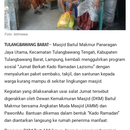
Regional
Pendidikan
Foto: Istimewa
Ekonomi
– Masjid Baitul Makmur Panaragan
TULANGBAWANG BARAT
Jaya Utama, Kecamatan Tulangbawang Tengah, Kabupaten
Olahraga
Tulangbawang Barat, Lampung, kembali menggulirkan program
sosial “Jumat Berkah Kado Ramadan Lazismu” dengan
Wisata
menyalurkan paket sembako, takjil, dan santunan kepada
warga kurang mampu di sekitar lingkungan masjid.
Politik
Kegiatan yang dilaksanakan usai salat Jumat tersebut
digerakkan oleh Dewan Kemakmuran Masjid (DKM) Baitul
Hukum & Kriminal
Makmur bersama Angkatan Muda Masjid (AMM) dan
PawonMu. Bantuan dikemas dalam bentuk “Kado Ramadan”
Internasional
dan diantarkan langsung ke rumah penerima manfaat.