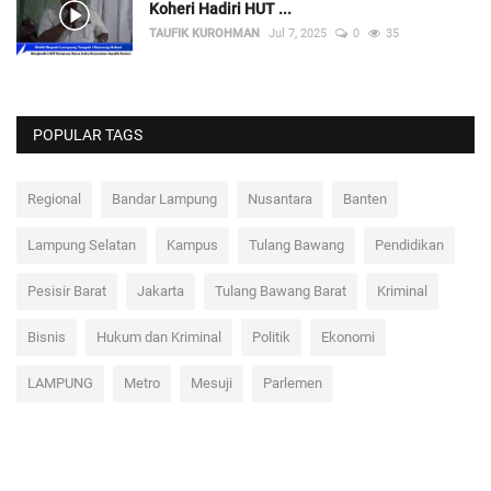
Koheri Hadiri HUT ...
TAUFIK KUROHMAN
Jul 7, 2025
0
35
POPULAR TAGS
Regional
Bandar Lampung
Nusantara
Banten
Lampung Selatan
Kampus
Tulang Bawang
Pendidikan
Pesisir Barat
Jakarta
Tulang Bawang Barat
Kriminal
Bisnis
Hukum dan Kriminal
Politik
Ekonomi
LAMPUNG
Metro
Mesuji
Parlemen