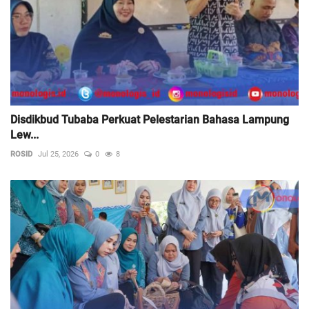
Disdikbud Tubaba Perkuat Pelestarian Bahasa Lampung
Lew...
ROSID
Jul 25, 2026
0
8