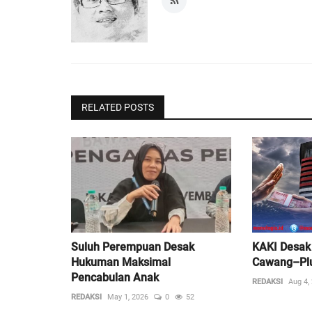
RELATED POSTS
Suluh Perempuan Desak
KAKI Desak 
Hukuman Maksimal
Cawang–Plu
Pencabulan Anak
REDAKSI
Aug 4,
REDAKSI
May 1, 2026
0
52