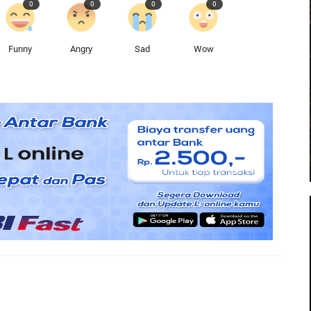
0
0
0
0
Funny
Angry
Sad
Wow