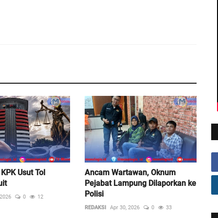
KPK Usut Tol
Ancam Wartawan, Oknum
it
Pejabat Lampung Dilaporkan ke
Polisi
 2026
0
12
REDAKSI
Apr 30, 2026
0
33