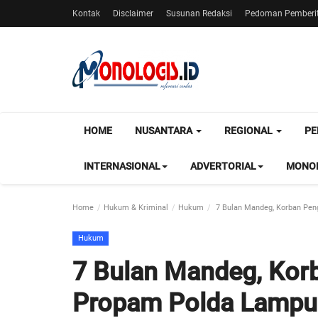
Kontak
Disclaimer
Susunan Redaksi
Pedoman Pemberit
HOME
NUSANTARA
REGIONAL
PE
INTERNASIONAL
ADVERTORIAL
MONOL
Home
Hukum & Kriminal
Hukum
7 Bulan Mandeg, Korban Pen
Hukum
7 Bulan Mandeg, Kor
Propam Polda Lamp