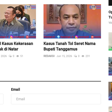
Op
Tu
YA
l Kasus Kekerasan
Kasus Tanah Tol Seret Nama
k di Natar
Bupati Tanggamus
, 2026
0
51
REDAKSI
Jun 15, 2026
0
231
Email