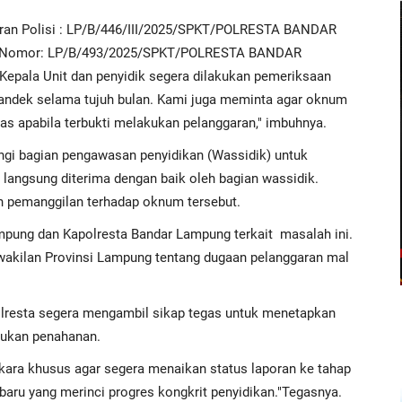
oran Polisi : LP/B/446/III/2025/SPKT/POLRESTA BANDAR
 Nomor: LP/B/493/2025/SPKT/POLRESTA BANDAR
epala Unit dan penyidik segera dilakukan pemeriksaan
mandek selama tujuh bulan. Kami juga meminta agar oknum
egas apabila terbukti melakukan pelanggaran," imbuhnya.
ngi bagian pengawasan penyidikan (Wassidik) untuk
langsung diterima dengan baik oleh bagian wassidik.
n pemanggilan terhadap oknum tersebut.
mpung dan Kapolresta Bandar Lampung terkait
masalah ini.
akilan Provinsi Lampung tentang dugaan pelanggaran mal
lresta segera mengambil sikap tegas untuk menetapkan
kukan penahanan.
rkara khusus agar segera menaikan status laporan ke tahap
baru yang merinci progres kongkrit penyidikan."Tegasnya.