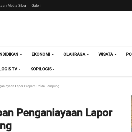
aan Media Siber
Galeri
NDIDIKAN
EKONOMI
OLAHRAGA
WISATA
PO
OGIS TV
KOPILOGIS
ganiayaan Lapor Propam Polda Lampung
ban Penganiayaan Lapor
ung