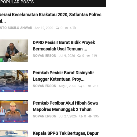
POPULAR POSTS
erasi Keselamatan Krakatau 2020, Satlantas Polres
l...
NTO SUSILO ANWAR
Apr 12, 2020
0
4.7k
DPRD Pesisir Barat Bidik Proyek
Bermasalah Usai Temuan ...
NOVAN ERSON
Jul 9, 2026
0
419
Pemkab Pesisir Barat Disinyalir
Langgar Ketentuan, Proy...
NOVAN ERSON
Aug 6, 2026
0
287
Pemkab Pesibar Akui Hibah Sewa
Mapolres Menunggak 2 Tahun
NOVAN ERSON
Jul 27, 2026
0
195
Kepala SPPG Tak Bertugas, Dapur