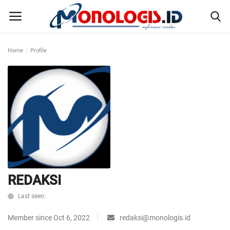
Home
Profile
Home
Kontak
Disclaimer
Susunan Redaksi
Pedoman Pemberitaan Media Siber
REDAKSI
Last seen:
Nusantara
Member since Oct 6, 2022
redaksi@monologis.id
Galeri