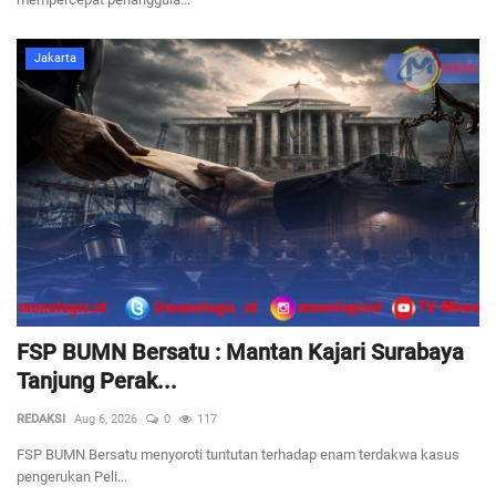
Jakarta
FSP BUMN Bersatu : Mantan Kajari Surabaya
Tanjung Perak...
REDAKSI
Aug 6, 2026
0
117
FSP BUMN Bersatu menyoroti tuntutan terhadap enam terdakwa kasus
pengerukan Peli...