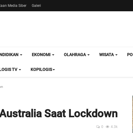
aan Media Siber
Galeri
NDIDIKAN
EKONOMI
OLAHRAGA
WISATA
PO
OGIS TV
KOPILOGIS
wn
y Australia Saat Lockdown
0
4.3k