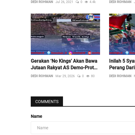
DEDI ROHMAN
Jul 26, 2021
0
4.4k
DEDI ROHMAN
Gerakan ‘No Kings’ Akan Bawa
Inilah 5 Sy
Jutaan Rakyat AS Demo-Prot...
Perang Dari
DEDI ROHMAN
Mar 29, 2026
0
80
DEDI ROHMAN
COMMENTS
Name