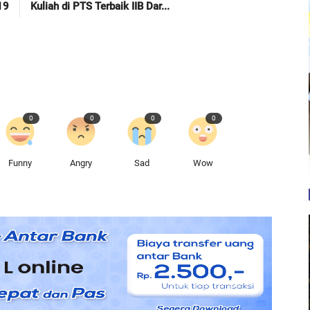
19
Kuliah di PTS Terbaik IIB Dar...
0
0
0
0
Funny
Angry
Sad
Wow