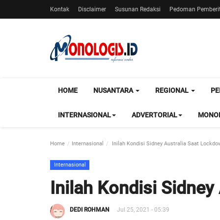
Kontak
Disclaimer
Susunan Redaksi
Pedoman Pemberit
HOME
NUSANTARA
REGIONAL
PE
INTERNASIONAL
ADVERTORIAL
MONOL
Home
Internasional
Inilah Kondisi Sidney Australia Saat Lockdo
Internasional
Inilah Kondisi Sidne
DEDI ROHMAN
Jul 25, 2021 - 05:39