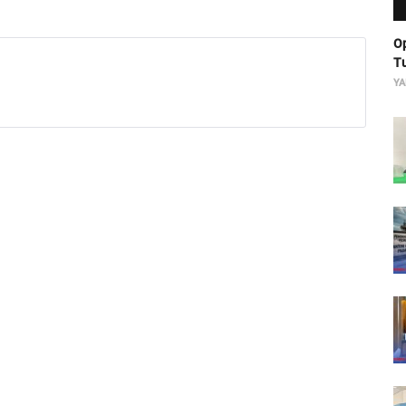
Op
Tu
YA