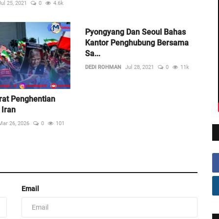
Jul 25, 2021
0
4.6k
Pyongyang Dan Seoul Bahas
Kantor Penghubung Bersama
Sa...
DEDI ROHMAN
Jul 28, 2021
0
11k
arat Penghentian
 Iran
Mar 26, 2026
0
101
Email