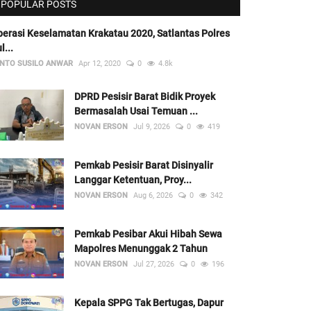
POPULAR POSTS
erasi Keselamatan Krakatau 2020, Satlantas Polres
l...
NTO SUSILO ANWAR
Apr 12, 2020
0
4.8k
DPRD Pesisir Barat Bidik Proyek
Bermasalah Usai Temuan ...
NOVAN ERSON
Jul 9, 2026
0
419
Pemkab Pesisir Barat Disinyalir
Langgar Ketentuan, Proy...
NOVAN ERSON
Aug 6, 2026
0
342
Pemkab Pesibar Akui Hibah Sewa
Mapolres Menunggak 2 Tahun
NOVAN ERSON
Jul 27, 2026
0
196
Kepala SPPG Tak Bertugas, Dapur