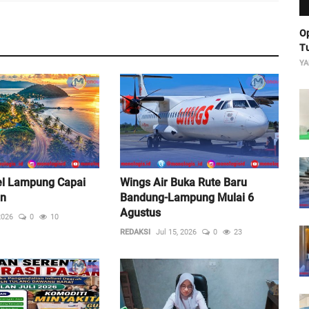
Op
Tu
YA
el Lampung Capai
Wings Air Buka Rute Baru
en
Bandung-Lampung Mulai 6
Agustus
2026
0
10
REDAKSI
Jul 15, 2026
0
23