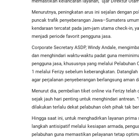
memastikan kelancaran layanan,” ujar Direktur Uta
Menurutnya, peningkatan arus ini sejalan dengan p
puncak trafik penyeberangan Jawa–Sumatera umumny
kendaraan tercatat pada jam-jam utama check-in, y
menjadi periode favorit pengguna jasa.
Corporate Secretary ASDP, Windy Andale, mengimb
dan menghindari waktu-waktu padat guna meminima
pengguna jasa, khususnya yang melalui Pelabuhan C
1 melalui Ferizy sebelum keberangkatan. Datanglah s
agar perjalanan penyeberangan berlangsung aman da
Menurut dia, pembelian tiket online via Ferizy tela
sejak jauh hari penting untuk menghindari antrean.
dilakukan terlalu dekat pelabuhan oleh pihak tak be
Hingga saat ini, untuk menghadirkan layanan pri
langkah antisipatif melalui kesiapan armada, penguat
pelabuhan guna memastikan pelayanan tetap optima