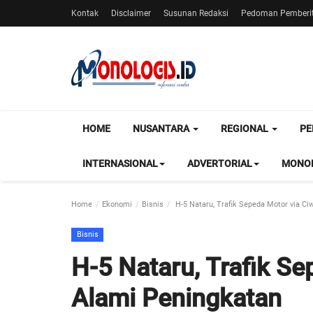
Kontak
Disclaimer
Susunan Redaksi
Pedoman Pemberit
HOME
NUSANTARA
REGIONAL
PE
INTERNASIONAL
ADVERTORIAL
MONOL
Home
Ekonomi
Bisnis
H-5 Nataru, Trafik Sepeda Motor via C
Bisnis
H-5 Nataru, Trafik S
Alami Peningkatan