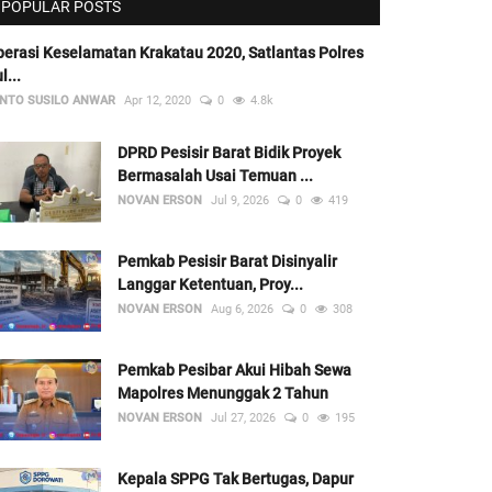
POPULAR POSTS
erasi Keselamatan Krakatau 2020, Satlantas Polres
l...
NTO SUSILO ANWAR
Apr 12, 2020
0
4.8k
DPRD Pesisir Barat Bidik Proyek
Bermasalah Usai Temuan ...
NOVAN ERSON
Jul 9, 2026
0
419
Pemkab Pesisir Barat Disinyalir
Langgar Ketentuan, Proy...
NOVAN ERSON
Aug 6, 2026
0
308
Pemkab Pesibar Akui Hibah Sewa
Mapolres Menunggak 2 Tahun
NOVAN ERSON
Jul 27, 2026
0
195
Kepala SPPG Tak Bertugas, Dapur