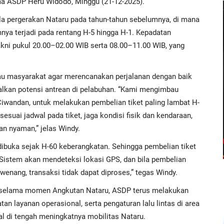
ma ASDP Heru Widodo, Minggu (21-12-2025).
ola pergerakan Nataru pada tahun-tahun sebelumnya, di mana
a terjadi pada rentang H-5 hingga H-1. Kepadatan
akni pukul 20.00–02.00 WIB serta 08.00–11.00 WIB, yang
au masyarakat agar merencanakan perjalanan dengan baik
lkan potensi antrean di pelabuhan. “Kami mengimbau
iwandan, untuk melakukan pembelian tiket paling lambat H-
esuai jadwal pada tiket, jaga kondisi fisik dan kendaraan,
n nyaman,” jelas Windy.
h dibuka sejak H-60 keberangkatan. Sehingga pembelian tiket
 "Sistem akan mendeteksi lokasi GPS, dan bila pembelian
rwenang, transaksi tidak dapat diproses,” tegas Windy.
ma selama momen Angkutan Nataru, ASDP terus melakukan
an layanan operasional, serta pengaturan lalu lintas di area
l di tengah meningkatnya mobilitas Nataru.