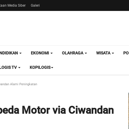
aan Media Siber
Galeri
NDIDIKAN
EKONOMI
OLAHRAGA
WISATA
PO
OGIS TV
KOPILOGIS
iwandan Alami Peningkatan
epeda Motor via Ciwandan