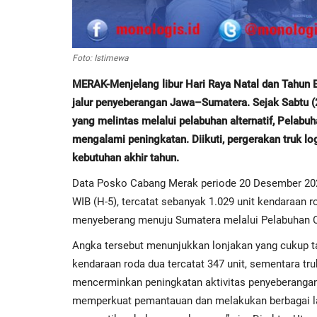
Foto: Istimewa
MERAK-Menjelang libur Hari Raya Natal dan Tahun Ba
jalur penyeberangan Jawa–Sumatera. Sejak Sabtu (
yang melintas melalui pelabuhan alternatif, Pelabu
mengalami peningkatan. Diikuti, pergerakan truk lo
kebutuhan akhir tahun.
Data Posko Cabang Merak periode 20 Desember 202
WIB (H-5), tercatat sebanyak 1.029 unit kendaraan ro
menyeberang menuju Sumatera melalui Pelabuhan 
Angka tersebut menunjukkan lonjakan yang cukup ta
kendaraan roda dua tercatat 347 unit, sementara truk
mencerminkan peningkatan aktivitas penyeberangan
memperkuat pemantauan dan melakukan berbagai la