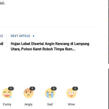
ali.
LE
NEXT ARTICLE
di
Hujan Lebat Disertai Angin Kencang di Lampung
Utara, Pohon Karet Roboh Timpa Rum...
0
0
0
0
Funny
Angry
Sad
Wow