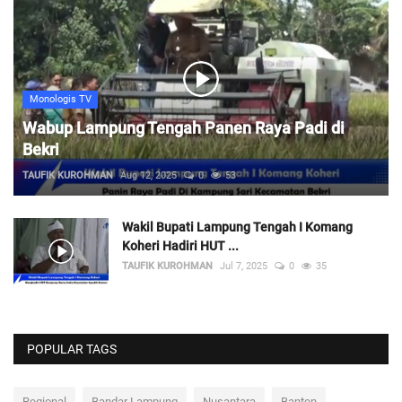
Monologis TV
Wabup Lampung Tengah Panen Raya Padi di
Bekri
TAUFIK KUROHMAN
Aug 12, 2025
0
53
Wakil Bupati Lampung Tengah I Komang
Koheri Hadiri HUT ...
TAUFIK KUROHMAN
Jul 7, 2025
0
35
POPULAR TAGS
Regional
Bandar Lampung
Nusantara
Banten