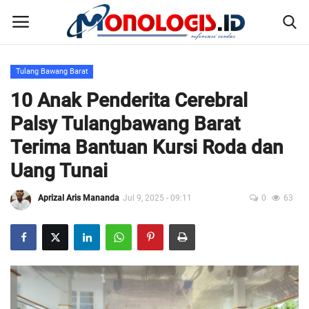
Tulang Bawang Barat
Home
10 Anak Penderita Cerebral
Palsy Tulangbawang Barat
Kontak
Terima Bantuan Kursi Roda dan
Disclaimer
Uang Tunai
Susunan Redaksi
Aprizal Aris Mananda
Jul 9, 2025 - 09:11
0
63
Pedoman Pemberitaan Media Siber
Nusantara
Galeri