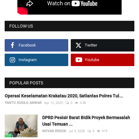
FOLLOW US
Facebook
Twitter
Instagram
Youtube
POPULAR POSTS
Operasi Keselamatan Krakatau 2020, Satlantas Polres Tul...
YANTO SUSILO ANWAR
Apr 12, 2020
0
4.8k
DPRD Pesisir Barat Bidik Proyek Bermasalah
Usai Temuan ...
NOVAN ERSON
Jul 9, 2026
0
419