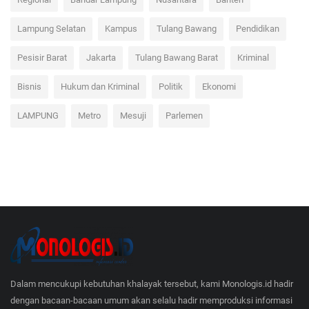
Lampung Selatan
Kampus
Tulang Bawang
Pendidikan
Pesisir Barat
Jakarta
Tulang Bawang Barat
Kriminal
Bisnis
Hukum dan Kriminal
Politik
Ekonomi
LAMPUNG
Metro
Mesuji
Parlemen
Dalam mencukupi kebutuhan khalayak tersebut, kami Monologis.id hadir
dengan bacaan-bacaan umum akan selalu hadir memproduksi informasi