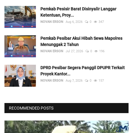
Pemkab Pesisir Barat Disinyalir Langgar
Ketentuan, Proy...
NOVAN ERSON
Aug 6, 2026
0
347
Pemkab Pesibar Akui Hibah Sewa Mapolres
Menunggak 2 Tahun
NOVAN ERSON
Jul 27, 2026
0
196
DPRD Pesibar Segera Panggil DPUPR Terkait
Proyek Kantor...
NOVAN ERSON
Aug 7, 2026
0
157
RECOMMENDED POSTS