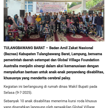
Regional
Pendidikan
Ekonomi
Olahraga
TULANGBAWANG BARAT – Badan Amil Zakat Nasional
(Baznas) Kabupaten Tulangbawang Barat, Lampung, bersama
Wisata
pemerintah daerah setempat dan Global Village Foundation
Australia menjalin sinergi dalam aksi kemanusiaan dengan
menyalurkan bantuan untuk anak-anak penyandang disabilitas,
Politik
khususnya yang menderita cerebral palsy.
Hukum & Kriminal
Kegiatan ini berlangsung di rumah dinas Wakil Bupati pada
Selasa (9-7-2025).
Internasional
Sebanyak 10 anak disabilitas menerima kursi roda khusus
yang diserahkan langsung oleh perwakilan Global Village