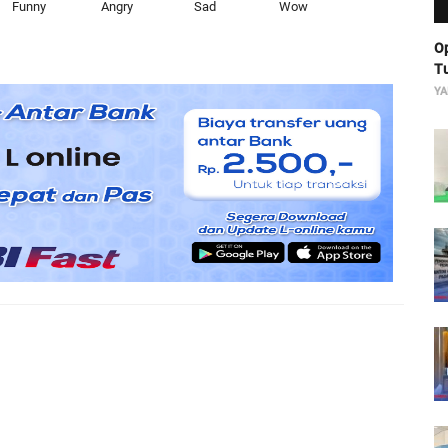
Funny
Angry
Sad
Wow
Op
Tu
YA