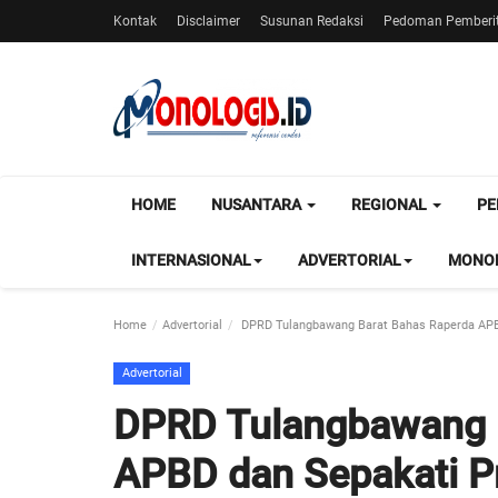
Kontak
Disclaimer
Susunan Redaksi
Pedoman Pemberit
HOME
NUSANTARA
REGIONAL
PE
INTERNASIONAL
ADVERTORIAL
MONOL
Home
Advertorial
DPRD Tulangbawang Barat Bahas Raperda APB
Advertorial
DPRD Tulangbawang 
APBD dan Sepakati 