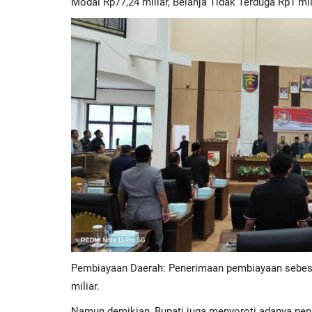
Modal Rp77,24 miliar, Belanja Tidak Terduga Rp1 mili
Pembiayaan Daerah: Penerimaan pembiayaan sebesa
miliar.
Namun demikian, Bupati juga menyoroti adanya penu