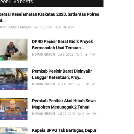
POPULAR POSTS
erasi Keselamatan Krakatau 2020, Satlantas Polres
l...
NTO SUSILO ANWAR
Apr 12, 2020
0
4.8k
DPRD Pesisir Barat Bidik Proyek
Bermasalah Usai Temuan ...
NOVAN ERSON
Jul 9, 2026
0
419
Pemkab Pesisir Barat Disinyalir
Langgar Ketentuan, Proy...
NOVAN ERSON
Aug 6, 2026
0
341
Pemkab Pesibar Akui Hibah Sewa
Mapolres Menunggak 2 Tahun
NOVAN ERSON
Jul 27, 2026
0
196
Kepala SPPG Tak Bertugas, Dapur