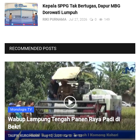
Kepala SPPG Tak Bertugas, Dapur MBG
Dorowati Lumpuh
RIKI PURNAMA
Jul 27, 2026
0
149
RECOMMENDED POSTS
Monologis TV
Wabup Lampung Tengah Panen Raya Padi di
Bekri
TAUFIK KUROHMAN
Aug 12, 2025
0
53