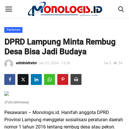
Parlemen
Home
DPRD Lampung Minta Rembug
Desa Bisa Jadi Budaya
Kontak
administrator
Jan 31, 2024 - 13:39
0
24
Disclaimer
Susunan Redaksi
Pedoman Pemberitaan Media Siber
(Foto:Istimewa)
Pesawaran – Monologis.id. Hanifah anggota DPRD
Nusantara
Provinsi Lampung menggelar sosialisasi peraturan daerah
nomor 1 tahun 2016 tentang rembug desa atau pekon.
Galeri