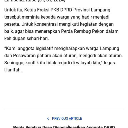
Advertorial
Untuk itu, Ketua Fraksi PKB DPRD Provinsi Lampung
Monologis TV
tersebut meminta kepada warga yang hadir menjadi
peserta. Untuk konsentrasi mengikuti kegiatan dengan
Kopilogis
baik, agar bisa menerapkan Perda Rembug Pekon dalam
kehidupan sehari-hari.
“Kami anggota legislatif mengharapkan warga Lampung
dan Pesawaran paham akan aturan, mengerti akan aturan.
Sehingga, konflik itu tidak terjadi di wilayah kita,” tegas
Hanifah.
PREVIOUS ARTICLE
Perda Rembug Desa Disosialisasikan Anggota DPRD