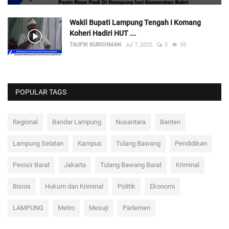
Wakil Bupati Lampung Tengah I Komang
Koheri Hadiri HUT ...
TAUFIK KUROHMAN
Jul 7, 2025
0
35
POPULAR TAGS
Regional
Bandar Lampung
Nusantara
Banten
Lampung Selatan
Kampus
Tulang Bawang
Pendidikan
Pesisir Barat
Jakarta
Tulang Bawang Barat
Kriminal
Bisnis
Hukum dan Kriminal
Politik
Ekonomi
LAMPUNG
Metro
Mesuji
Parlemen