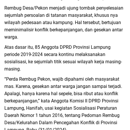
Rembug Desa/Pekon menjadi ujung tombak penyelesaian
Regional
sejumlah persoalan di tatanan masyarakat, khusus nya
wilayah pedesaan atau kampung. Hal tersebut, bertujuan
Pendidikan
meminimalisir konflik berkepanjangan, dan gesekan antar
warga.
Ekonomi
Atas dasar itu, 85 Anggota DPRD Provinsi Lampung
periode 2019-2024 secara kontinu melaksanakan
Olahraga
sosialisasi, ke sejumlah titik sesuai wilayah kerja masing-
masing.
Wisata
“Perda Rembug Pekon, wajib dipahami oleh masyarakat
mas. Karena, gesekan antar warga jangan sampai terjadi.
Politik
Apalagi, hanya karena hal sepele, bisa ribut atau konflik
berkepanjangan,” kata Anggota Komisi II DPRD Provinsi
Hukum & Kriminal
Lampung, Hanifah, usai kegiatan Sosialisasi Peraturan
Daerah Nomor 1 tahun 2016, tentang Pedoman Rembug
Internasional
Desa/Kelurahan Dalam Pencegahan Konflik di Provinsi
Lampung. Rabu (31/01/2024).