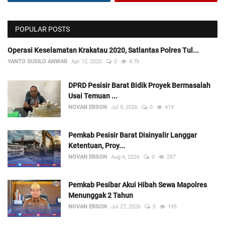
POPULAR POSTS
Operasi Keselamatan Krakatau 2020, Satlantas Polres Tul...
YANTO SUSILO ANWAR
Apr 12, 2020
0
4.7k
DPRD Pesisir Barat Bidik Proyek Bermasalah
Usai Temuan ...
NOVAN ERSON
Jul 9, 2026
0
419
Pemkab Pesisir Barat Disinyalir Langgar
Ketentuan, Proy...
NOVAN ERSON
Aug 6, 2026
0
287
Pemkab Pesibar Akui Hibah Sewa Mapolres
Menunggak 2 Tahun
NOVAN ERSON
Jul 27, 2026
0
195