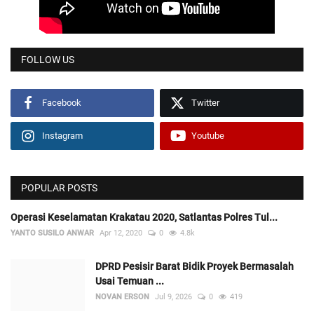
FOLLOW US
Facebook
Twitter
Instagram
Youtube
POPULAR POSTS
Operasi Keselamatan Krakatau 2020, Satlantas Polres Tul...
YANTO SUSILO ANWAR
Apr 12, 2020
0
4.8k
DPRD Pesisir Barat Bidik Proyek Bermasalah
Usai Temuan ...
NOVAN ERSON
Jul 9, 2026
0
419