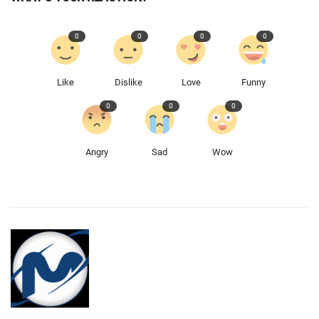
0
0
0
0
Like
Dislike
Love
Funny
0
0
0
Angry
Sad
Wow