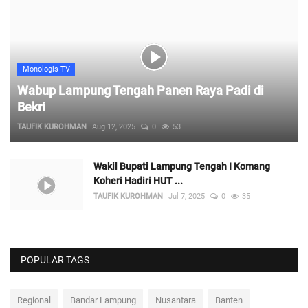
Monologis TV
Wabup Lampung Tengah Panen Raya Padi di
Bekri
TAUFIK KUROHMAN
Aug 12, 2025
0
53
Wakil Bupati Lampung Tengah I Komang
Koheri Hadiri HUT ...
TAUFIK KUROHMAN
Jul 7, 2025
0
35
POPULAR TAGS
Regional
Bandar Lampung
Nusantara
Banten