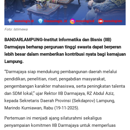
Regional
Pendidikan
Foto: Istimewa
BANDARLAMPUNG-Institut Informatika dan Bisnis (IIB)
Ekonomi
Darmajaya berharap perguruan tinggi swasta dapat berperan
lebih besar dalam memberikan kontribusi nyata bagi kemajuan
Olahraga
Lampung.
“Darmajaya siap mendukung pembangunan daerah melalui
Wisata
pendidikan, penelitian, riset, pengabdian masyarakat,
pengembangan karakter mahasiswa, serta peningkatan talenta
Politik
dan SDM lokal,” ujar Rektor IIB Darmajaya, RZ Abdul Aziz,
kepada Sekretaris Daerah Provinsi (Sekdaprov) Lampung,
Hukum & Kriminal
Marindo Kurniawan, Rabu (19-11-2025).
Internasional
Pertemuan ini menjadi ajang silaturahmi sekaligus
penyampaian komitmen IIB Darmajaya untuk memperluas