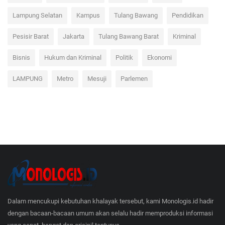
Lampung Selatan
Kampus
Tulang Bawang
Pendidikan
Pesisir Barat
Jakarta
Tulang Bawang Barat
Kriminal
Bisnis
Hukum dan Kriminal
Politik
Ekonomi
LAMPUNG
Metro
Mesuji
Parlemen
Dalam mencukupi kebutuhan khalayak tersebut, kami Monologis.id hadir
dengan bacaan-bacaan umum akan selalu hadir memproduksi informasi