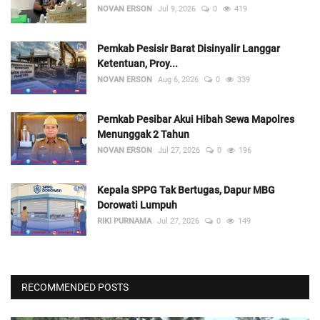
NOVAN ERSON
Jul 9, 2026
0
419
Pemkab Pesisir Barat Disinyalir Langgar
Ketentuan, Proy...
NOVAN ERSON
Aug 6, 2026
0
339
Pemkab Pesibar Akui Hibah Sewa Mapolres
Menunggak 2 Tahun
NOVAN ERSON
Jul 27, 2026
0
196
Kepala SPPG Tak Bertugas, Dapur MBG
Dorowati Lumpuh
RIKI PURNAMA
Jul 27, 2026
0
149
RECOMMENDED POSTS