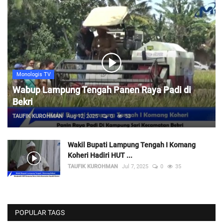
Monologis TV
Wabup Lampung Tengah Panen Raya Padi di
Bekri
TAUFIK KUROHMAN
Aug 12, 2025
0
53
Wakil Bupati Lampung Tengah I Komang
Koheri Hadiri HUT ...
TAUFIK KUROHMAN
Jul 7, 2025
0
35
POPULAR TAGS