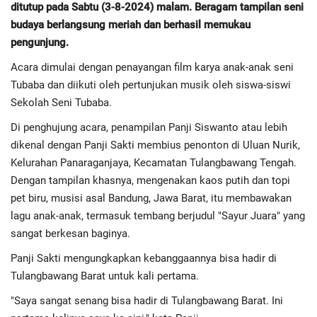
ditutup pada Sabtu (3-8-2024) malam. Beragam tampilan seni
budaya berlangsung meriah dan berhasil memukau
Regional
pengunjung.
Acara dimulai dengan penayangan film karya anak-anak seni
Pendidikan
Tubaba dan diikuti oleh pertunjukan musik oleh siswa-siswi
Sekolah Seni Tubaba.
Ekonomi
Di penghujung acara, penampilan Panji Siswanto atau lebih
Olahraga
dikenal dengan Panji Sakti membius penonton di Uluan Nurik,
Kelurahan Panaraganjaya, Kecamatan Tulangbawang Tengah.
Wisata
Dengan tampilan khasnya, mengenakan kaos putih dan topi
pet biru, musisi asal Bandung, Jawa Barat, itu membawakan
Politik
lagu anak-anak, termasuk tembang berjudul "Sayur Juara" yang
sangat berkesan baginya.
Hukum & Kriminal
Panji Sakti mengungkapkan kebanggaannya bisa hadir di
Tulangbawang Barat untuk kali pertama.
Internasional
"Saya sangat senang bisa hadir di Tulangbawang Barat. Ini