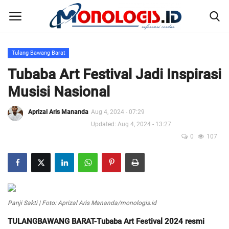
Tulang Bawang Barat
Home
Tubaba Art Festival Jadi Inspirasi
Musisi Nasional
Kontak
Aprizal Aris Mananda
Aug 4, 2024 - 07:29
Disclaimer
Updated: Aug 4, 2024 - 13:27
0
107
Susunan Redaksi
Pedoman Pemberitaan Media Siber
Nusantara
Panji Sakti | Foto: Aprizal Aris Mananda/monologis.id
TULANGBAWANG BARAT-Tubaba Art Festival 2024 resmi
Galeri