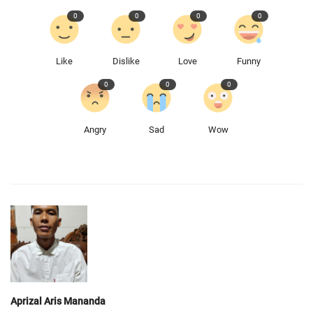
0
0
0
0
Like
Dislike
Love
Funny
0
0
0
Angry
Sad
Wow
Aprizal Aris Mananda