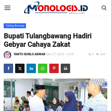
Tulang Bawang
Home
Bupati Tulangbawang Hadiri
Gebyar Cahaya Zakat
Kontak
YANTO SUSILO ANWAR
Mar 27, 2025 - 13:39
0
245
Disclaimer
Susunan Redaksi
Pedoman Pemberitaan Media Siber
Nusantara
Galeri