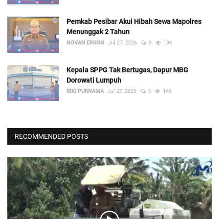
Pemkab Pesibar Akui Hibah Sewa Mapolres
Menunggak 2 Tahun
NOVAN ERSON
Jul 27, 2026
0
196
Kepala SPPG Tak Bertugas, Dapur MBG
Dorowati Lumpuh
RIKI PURNAMA
Jul 27, 2026
0
149
RECOMMENDED POSTS