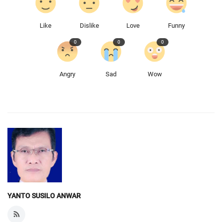
Like
Dislike
Love
Funny
0
0
0
Angry
Sad
Wow
YANTO SUSILO ANWAR