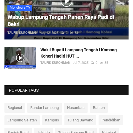
Monologis TV
Wabup Lampung Tengah Panen Raya Padi di
Bekri
TAUFIK KUROHMAN
Aug 12, 2025
0
53
Wakil Bupati Lampung Tengah I Komang
Koheri Hadiri HUT ...
TAUFIK KUROHMAN
Jul 7, 2025
0
35
POPULAR TAGS
Regional
Bandar Lampung
Nusantara
Banten
Lampung Selatan
Kampus
Tulang Bawang
Pendidikan
Pesisir Barat
Jakarta
Tulang Bawang Barat
Kriminal