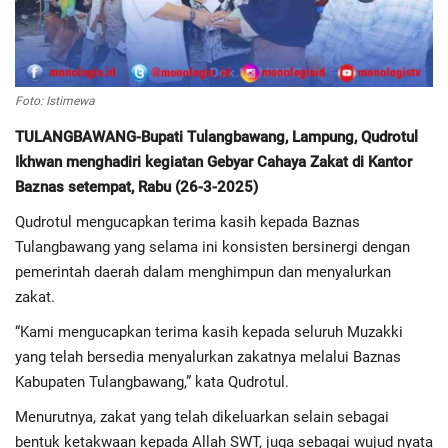
Regional
Pendidikan
Foto: Istimewa
TULANGBAWANG-Bupati Tulangbawang, Lampung, Qudrotul
Ekonomi
Ikhwan menghadiri kegiatan Gebyar Cahaya Zakat di Kantor
Baznas setempat, Rabu (26-3-2025)
Olahraga
Qudrotul mengucapkan terima kasih kepada Baznas
Tulangbawang yang selama ini konsisten bersinergi dengan
Wisata
pemerintah daerah dalam menghimpun dan menyalurkan
zakat.
Politik
“Kami mengucapkan terima kasih kepada seluruh Muzakki
Hukum & Kriminal
yang telah bersedia menyalurkan zakatnya melalui Baznas
Kabupaten Tulangbawang,” kata Qudrotul.
Internasional
Menurutnya, zakat yang telah dikeluarkan selain sebagai
bentuk ketakwaan kepada Allah SWT, juga sebagai wujud nyata