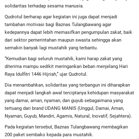
Advertorial
solidaritas terhadap sesama manusia.
Qudrotul berharap agar kegiatan ini juga dapat menjadi
Monologis TV
tambahan motivasi bagi Baznas Tulangbawang agar
kedepannya dapat lebih memasifkan pengumpulan zakat, baik
Kopilogis
dari sektor pemerintahan maupun swasta sehingga akan
semakin banyak lagi mustahik yang terbantu.
“Kemudian bagi seluruh mustahik, kami harap zakat yang
diterima mampu sedikit meringankan beban menjelang Hari
Raya Idulfitri 1446 Hijriah,” ujar Qudrotul.
Dia menambahkan, solidaritas yang terbangun ini diharapkan
dapat menjadi langkah awal terciptanya kehidupan masyarakat
yang damai, aman, nyaman, dan guyub sebagaimana yang
tertuang dari brand UDANG MANIS (Unggul, Damai, Aman,
Nyaman, Guyub, Mandiri, Agamis, Natural, Inovatif, Sejahtera).
Pada kegiatan tersebut, Baznas Tulangbawang membagikan
200 paket sembako kepada para mustahik.