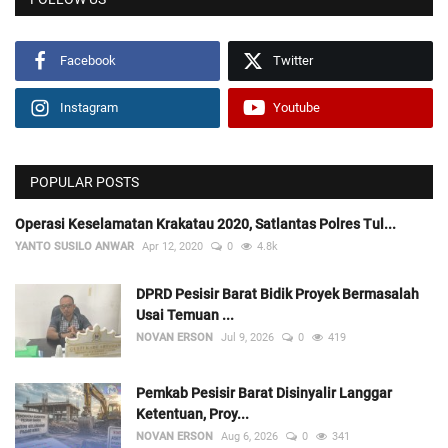
Facebook
Twitter
Instagram
Youtube
POPULAR POSTS
Operasi Keselamatan Krakatau 2020, Satlantas Polres Tul...
YANTO SUSILO ANWAR
Apr 12, 2020
0
4.8k
DPRD Pesisir Barat Bidik Proyek Bermasalah
Usai Temuan ...
NOVAN ERSON
Jul 9, 2026
0
419
Pemkab Pesisir Barat Disinyalir Langgar
Ketentuan, Proy...
NOVAN ERSON
Aug 6, 2026
0
341