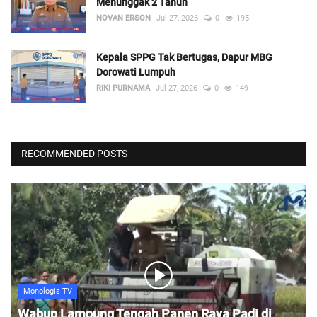
Menunggak 2 Tahun
NOVAN ERSON
Jul 27, 2026
0
195
Kepala SPPG Tak Bertugas, Dapur MBG
Dorowati Lumpuh
RIKI PURNAMA
Jul 27, 2026
0
149
RECOMMENDED POSTS
Monologis TV
Wabup Lampung Tengah Panen Raya Padi di