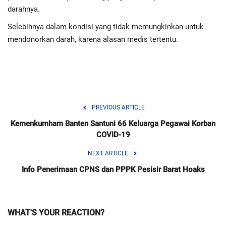
Advertorial
darahnya.
Selebihnya dalam kondisi yang tidak memungkinkan untuk
Monologis TV
mendonorkan darah, karena alasan medis tertentu.
Kopilogis
PREVIOUS ARTICLE
Kemenkumham Banten Santuni 66 Keluarga Pegawai Korban
COVID-19
NEXT ARTICLE
Info Penerimaan CPNS dan PPPK Pesisir Barat Hoaks
WHAT'S YOUR REACTION?