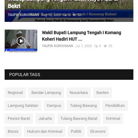
Bekri
TAUFIK KUROHMAN
Aug 12, 2025
0
53
Wakil Bupati Lampung Tengah I Komang
Koheri Hadiri HUT ...
TAUFIK KUROHMAN
Jul 7, 2025
0
35
POPULAR TAGS
Regional
Bandar Lampung
Nusantara
Banten
Lampung Selatan
Kampus
Tulang Bawang
Pendidikan
Pesisir Barat
Jakarta
Tulang Bawang Barat
Kriminal
Bisnis
Hukum dan Kriminal
Politik
Ekonomi