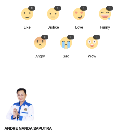
0
0
0
0
Like
Dislike
Love
Funny
0
0
0
Angry
Sad
Wow
ANDRE NANDA SAPUTRA