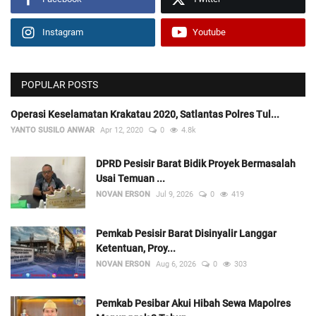
Instagram
Youtube
POPULAR POSTS
Operasi Keselamatan Krakatau 2020, Satlantas Polres Tul...
YANTO SUSILO ANWAR
Apr 12, 2020
0
4.8k
DPRD Pesisir Barat Bidik Proyek Bermasalah
Usai Temuan ...
NOVAN ERSON
Jul 9, 2026
0
419
Pemkab Pesisir Barat Disinyalir Langgar
Ketentuan, Proy...
NOVAN ERSON
Aug 6, 2026
0
303
Pemkab Pesibar Akui Hibah Sewa Mapolres