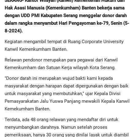
SERANG- Kantor Wilayah (Kanwil) Kementerian Hukum dan
Hak Asasi Manusia (Kemenkumham) Banten bekerja sama
Regional
dengan UDD PMI Kabupaten Serang menggelar donor darah
dalam rangka menyambut Hari Pengayoman ke-79, Senin (5-
Pendidikan
8-2024).
Kegiatan mengambil tempat di Ruang Corporate University
Ekonomi
Kanwil Kemenkumham Banten.
Relawan pendonor merupakan para pegawai dari Kanwil
Olahraga
Kemenkumham dan Satuan Kerja wilayah Kota Serang.
Wisata
"Donor darah ini merupakan wujud bakti kami kepada
masyarakat dengan harapan dapat dipergunakan dengan baik
Politik
untuk masyarakat yang membutuhkan," ujar Kepala Divisi
Pemasyarakatan Jalu Yuswa Panjang mewakili Kepala Kanwil
Hukum & Kriminal
Kemekumham Banten.
Terdata, ada 48 orang relawan yang mendaftar diri untuk
Internasional
menyumbangkan darahnya. Namun setelah proses
pemeriksaan, hanya 30 orang yang dinilai layak untuk diambil