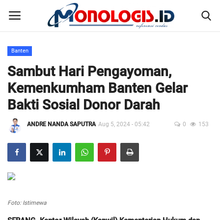
Banten
Home
Sambut Hari Pengayoman,
Kemenkumham Banten Gelar
Kontak
Bakti Sosial Donor Darah
Disclaimer
ANDRE NANDA SAPUTRA
Aug 5, 2024 - 05:42
0
153
Susunan Redaksi
Pedoman Pemberitaan Media Siber
Nusantara
Foto: Istimewa
Galeri