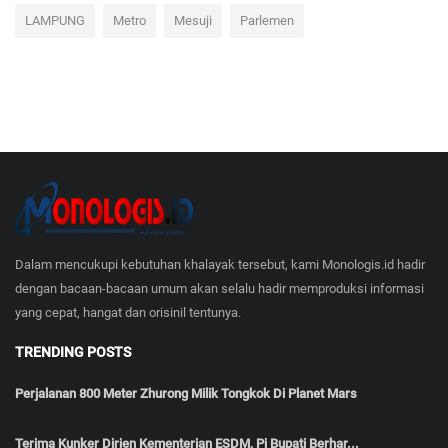
LAMPUNG
Metro
Mesuji
Parlemen
Dalam mencukupi kebutuhan khalayak tersebut, kami Monologis.id hadir
dengan bacaan-bacaan umum akan selalu hadir memproduksi informasi
yang cepat, hangat dan orisinil tentunya.
TRENDING POSTS
Perjalanan 800 Meter Zhurong Milik Tongkok Di Planet Mars
Terima Kunker Dirjen Kementerian ESDM, Pj Bupati Berhar...