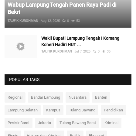
Wabup Lampung Tengah Panen Raya Padi di
Bekri
TAUFIK KUROHMAN
Aug 12, 2025
0
53
Wakil Bupati Lampung Tengah I Komang
Koheri Hadiri HUT ...
TAUFIK KUROHMAN
Jul 7, 2025
0
35
POPULAR TAGS
Regional
Bandar Lampung
Nusantara
Banten
Lampung Selatan
Kampus
Tulang Bawang
Pendidikan
Pesisir Barat
Jakarta
Tulang Bawang Barat
Kriminal