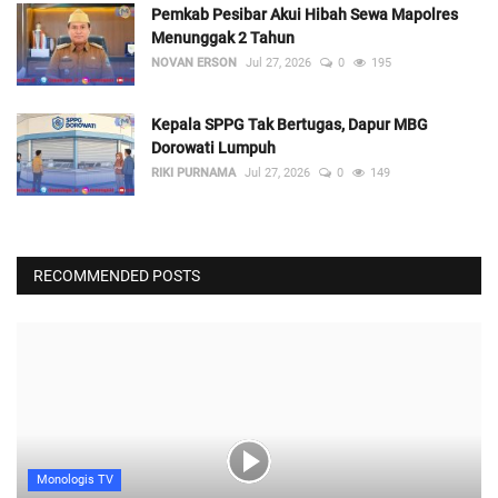
Pemkab Pesibar Akui Hibah Sewa Mapolres
Menunggak 2 Tahun
NOVAN ERSON
Jul 27, 2026
0
195
Kepala SPPG Tak Bertugas, Dapur MBG
Dorowati Lumpuh
RIKI PURNAMA
Jul 27, 2026
0
149
RECOMMENDED POSTS
Monologis TV