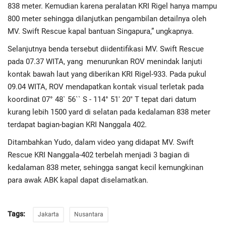
Advertorial
838 meter. Kemudian karena peralatan KRI Rigel hanya mampu
800 meter sehingga dilanjutkan pengambilan detailnya oleh
Monologis TV
MV. Swift Rescue kapal bantuan Singapura,” ungkapnya.
Selanjutnya benda tersebut diidentifikasi MV. Swift Rescue
Kopilogis
pada 07.37 WITA, yang
menurunkan ROV menindak lanjuti
kontak bawah laut yang diberikan KRI Rigel-933. Pada pukul
09.04 WITA, ROV mendapatkan kontak visual terletak pada
koordinat 07° 48` 56`` S - 114° 51' 20" T tepat dari datum
kurang lebih 1500 yard di selatan pada kedalaman 838 meter
terdapat bagian-bagian KRI Nanggala 402.
Ditambahkan Yudo, dalam video yang didapat MV. Swift
Rescue KRI Nanggala-402 terbelah menjadi 3 bagian di
kedalaman 838 meter, sehingga sangat kecil kemungkinan
para awak ABK kapal dapat diselamatkan.
Tags:
Jakarta
Nusantara