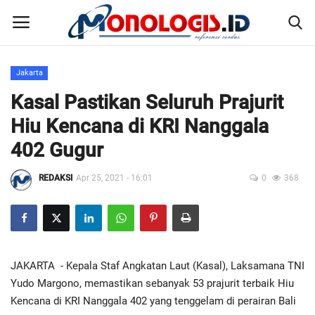
Jakarta
Home
Kasal Pastikan Seluruh Prajurit
Hiu Kencana di KRI Nanggala
Kontak
402 Gugur
Disclaimer
REDAKSI
Apr 25, 2021 - 16:01
0
368
Susunan Redaksi
Pedoman Pemberitaan Media Siber
JAKARTA - Kepala Staf Angkatan Laut (Kasal), Laksamana TNI
Nusantara
Yudo Margono, memastikan sebanyak 53 prajurit terbaik Hiu
Kencana di KRI Nanggala 402 yang tenggelam di perairan Bali
Galeri