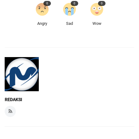
0
0
0
Angry
Sad
Wow
REDAKSI