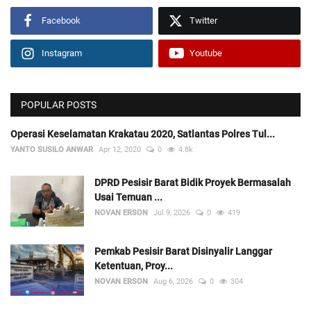
Facebook
Twitter
Instagram
Youtube
POPULAR POSTS
Operasi Keselamatan Krakatau 2020, Satlantas Polres Tul...
YANTO SUSILO ANWAR
Apr 12, 2020
0
4.8k
DPRD Pesisir Barat Bidik Proyek Bermasalah
Usai Temuan ...
NOVAN ERSON
Jul 9, 2026
0
419
Pemkab Pesisir Barat Disinyalir Langgar
Ketentuan, Proy...
NOVAN ERSON
Aug 6, 2026
0
304