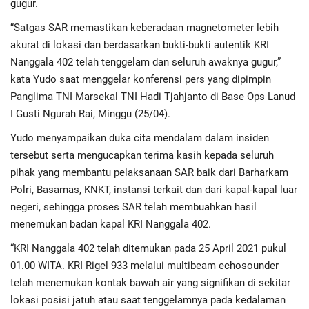
gugur.
“Satgas SAR memastikan keberadaan magnetometer lebih
Regional
akurat di lokasi dan berdasarkan bukti-bukti autentik KRI
Nanggala 402 telah tenggelam dan seluruh awaknya gugur,”
Pendidikan
kata Yudo saat menggelar konferensi pers yang dipimpin
Panglima TNI Marsekal TNI Hadi Tjahjanto di Base Ops Lanud
Ekonomi
I Gusti Ngurah Rai, Minggu (25/04).
Olahraga
Yudo menyampaikan duka cita mendalam dalam insiden
tersebut serta mengucapkan terima kasih kepada seluruh
Wisata
pihak yang membantu pelaksanaan SAR baik dari Barharkam
Polri, Basarnas, KNKT, instansi terkait dan dari kapal-kapal luar
Politik
negeri, sehingga proses SAR telah membuahkan hasil
menemukan badan kapal KRI Nanggala 402.
Hukum & Kriminal
“KRI Nanggala 402 telah ditemukan pada 25 April 2021 pukul
01.00 WITA. KRI Rigel 933 melalui multibeam echosounder
Internasional
telah menemukan kontak bawah air yang signifikan di sekitar
lokasi posisi jatuh atau saat tenggelamnya pada kedalaman