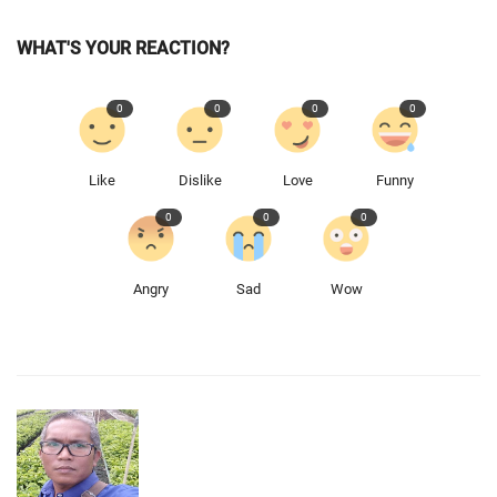
WHAT'S YOUR REACTION?
0
0
0
0
Like
Dislike
Love
Funny
0
0
0
Angry
Sad
Wow