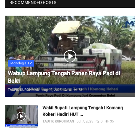
RECOMMENDED POSTS
Monologis TV
Wabup Lampung Tengah Panen Raya Padi di
Bekri
TAUFIK KUROHMAN
Aug 12, 2025
0
53
Wakil Bupati Lampung Tengah I Komang
Koheri Hadiri HUT ...
TAUFIK KUROHMAN
Jul 7, 2025
0
35