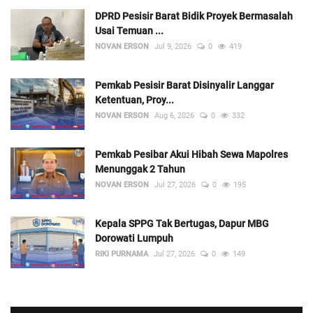
DPRD Pesisir Barat Bidik Proyek Bermasalah
Usai Temuan ...
NOVAN ERSON
Jul 9, 2026
0
419
Pemkab Pesisir Barat Disinyalir Langgar
Ketentuan, Proy...
NOVAN ERSON
Aug 6, 2026
0
332
Pemkab Pesibar Akui Hibah Sewa Mapolres
Menunggak 2 Tahun
NOVAN ERSON
Jul 27, 2026
0
195
Kepala SPPG Tak Bertugas, Dapur MBG
Dorowati Lumpuh
RIKI PURNAMA
Jul 27, 2026
0
149