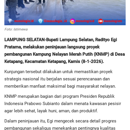
Regional
Pendidikan
Foto: Istimewa
LAMPUNG SELATAN-Bupati Lampung Selatan, Radityo Egi
Ekonomi
Pratama, melakukan peninjauan langsung proyek
pembangunan Kampung Nelayan Merah Putih (KNMP) di Desa
Olahraga
Ketapang, Kecamatan Ketapang, Kamis (8-1-2026).
Kunjungan tersebut dilakukan untuk memastikan proyek
Wisata
strategis nasional itu berjalan sesuai perencanaan dan
memberikan manfaat maksimal bagi masyarakat nelayan.
Politik
KNMP merupakan bagian dari program Presiden Republik
Hukum & Kriminal
Indonesia Prabowo Subianto dalam menata kawasan pesisir
agar lebih sehat, layak huni, aman, dan produktif.
Internasional
Dalam peninjauan itu, Egi mengecek secara detail progres
pembangunan sekaligus menekankan pentingnya kualitas