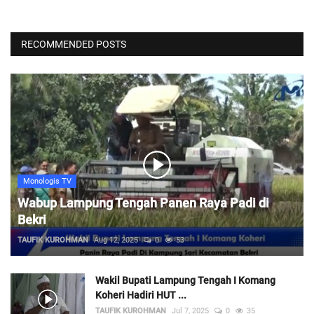
RECOMMENDED POSTS
Monologis TV
Wabup Lampung Tengah Panen Raya Padi di
Bekri
TAUFIK KUROHMAN
Aug 12, 2025
0
53
Wakil Bupati Lampung Tengah I Komang
Koheri Hadiri HUT ...
TAUFIK KUROHMAN
Jul 7, 2025
0
35