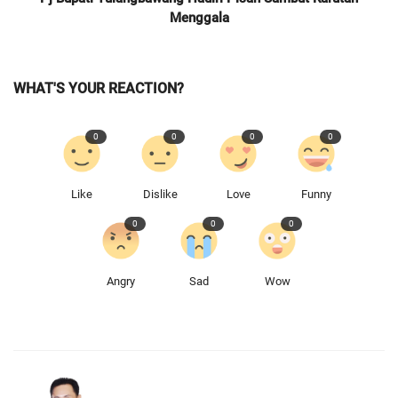
Menggala
WHAT'S YOUR REACTION?
0
0
0
0
Like
Dislike
Love
Funny
0
0
0
Angry
Sad
Wow