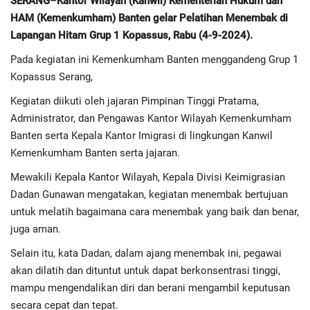
SERANG–Kantor Wilayah (Kanwil) Kementerian Hukum dan
HAM (Kemenkumham) Banten gelar Pelatihan Menembak di
Regional
Lapangan Hitam Grup 1 Kopassus, Rabu (4-9-2024).
Pada kegiatan ini Kemenkumham Banten menggandeng Grup 1
Pendidikan
Kopassus Serang,
Kegiatan diikuti oleh jajaran Pimpinan Tinggi Pratama,
Ekonomi
Administrator, dan Pengawas Kantor Wilayah Kemenkumham
Banten serta Kepala Kantor Imigrasi di lingkungan Kanwil
Olahraga
Kemenkumham Banten serta jajaran.
Wisata
Mewakili Kepala Kantor Wilayah, Kepala Divisi Keimigrasian
Dadan Gunawan mengatakan, kegiatan menembak bertujuan
Politik
untuk melatih bagaimana cara menembak yang baik dan benar,
juga aman.
Hukum & Kriminal
Selain itu, kata Dadan, dalam ajang menembak ini, pegawai
akan dilatih dan dituntut untuk dapat berkonsentrasi tinggi,
Internasional
mampu mengendalikan diri dan berani mengambil keputusan
secara cepat dan tepat.