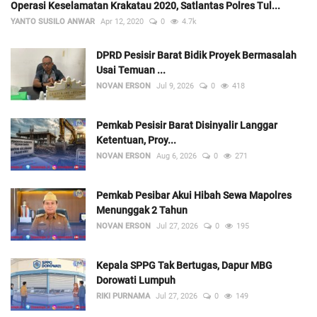
Operasi Keselamatan Krakatau 2020, Satlantas Polres Tul...
YANTO SUSILO ANWAR
Apr 12, 2020
0
4.7k
DPRD Pesisir Barat Bidik Proyek Bermasalah
Usai Temuan ...
NOVAN ERSON
Jul 9, 2026
0
418
Pemkab Pesisir Barat Disinyalir Langgar
Ketentuan, Proy...
NOVAN ERSON
Aug 6, 2026
0
271
Pemkab Pesibar Akui Hibah Sewa Mapolres
Menunggak 2 Tahun
NOVAN ERSON
Jul 27, 2026
0
195
Kepala SPPG Tak Bertugas, Dapur MBG
Dorowati Lumpuh
RIKI PURNAMA
Jul 27, 2026
0
149