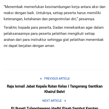
Advertorial
“Menembak memerlukan kesinambungan kerja antara aksi dan
reaksi dengan baik. Untuknya, setiap peserta harus memiliki
Monologis TV
ketenangan, ketahanan dan pengontrolan diri,” pesannya.
Kopilogis
Terakhir, kepada para peserta, Dadan menekankan agar dalam
pelaksanaannya para peserta pelatihan mengikuti setiap
arahan dari para instruktur sehingga giat pelatihan menembak
ini dapat berjalan dengan aman.
PREVIOUS ARTICLE
Raja Ismail Jabat Kepala Rutan Kelas I Tangerang Gantikan
Khairul Bahri
NEXT ARTICLE
Pj Bupati Tulangbawang Hadiri Pisah Sambut Karutan