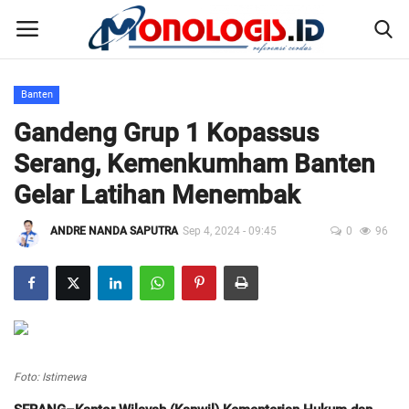
Banten
Home
Gandeng Grup 1 Kopassus
Serang, Kemenkumham Banten
Kontak
Gelar Latihan Menembak
Disclaimer
ANDRE NANDA SAPUTRA
Sep 4, 2024 - 09:45
0
96
Susunan Redaksi
Pedoman Pemberitaan Media Siber
Nusantara
Foto: Istimewa
Galeri