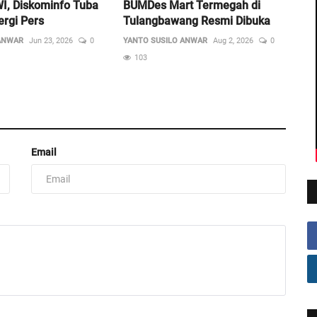
I, Diskominfo Tuba
BUMDes Mart Termegah di
ergi Pers
Tulangbawang Resmi Dibuka
ANWAR
Jun 23, 2026
0
YANTO SUSILO ANWAR
Aug 2, 2026
0
103
Email