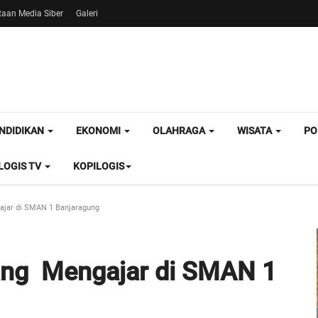
aan Media Siber
Galeri
NDIDIKAN
EKONOMI
OLAHRAGA
WISATA
PO
OGIS TV
KOPILOGIS
ajar di SMAN 1 Banjaragung
ang Mengajar di SMAN 1