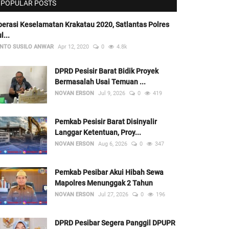
POPULAR POSTS
erasi Keselamatan Krakatau 2020, Satlantas Polres
l...
NTO SUSILO ANWAR
Apr 12, 2020
0
4.8k
DPRD Pesisir Barat Bidik Proyek
Bermasalah Usai Temuan ...
NOVAN ERSON
Jul 9, 2026
0
419
Pemkab Pesisir Barat Disinyalir
Langgar Ketentuan, Proy...
NOVAN ERSON
Aug 6, 2026
0
347
Pemkab Pesibar Akui Hibah Sewa
Mapolres Menunggak 2 Tahun
NOVAN ERSON
Jul 27, 2026
0
196
DPRD Pesibar Segera Panggil DPUPR