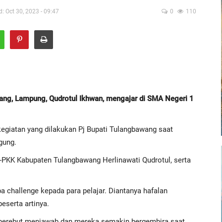
: Oct 30, 2023 - 09:47
0
110
ng, Lampung, Qudrotul Ikhwan, mengajar di SMA Negeri 1
kegiatan yang dilakukan Pj Bupati Tulangbawang saat
gung.
-PKK Kabupaten Tulangbawang Herlinawati Qudrotul, serta
 challenge kepada para pelajar. Diantanya hafalan
eserta artinya.
 berebut menjawab dan mereka semakin bergembira saat