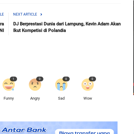
LE
NEXT ARTICLE
ra
DJ Berprestasi Dunia dari Lampung, Kevin Adam Akan
NI
Ikut Kompetisi di Polandia
1
0
0
0
Funny
Angry
Sad
Wow