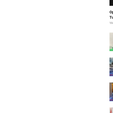
Op
Tu
YA