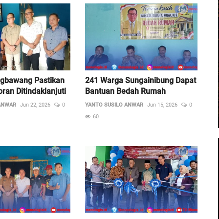
ngbawang Pastikan
241 Warga Sungainibung Dapat
an Ditindaklanjuti
Bantuan Bedah Rumah
ANWAR
Jun 22, 2026
0
YANTO SUSILO ANWAR
Jun 15, 2026
0
60