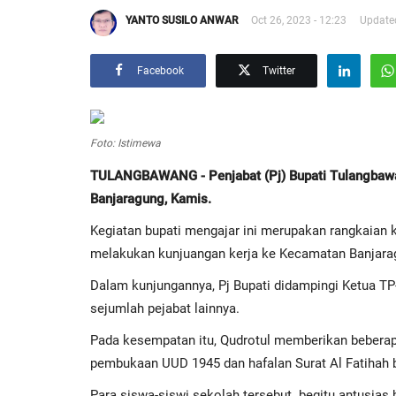
YANTO SUSILO ANWAR
Oct 26, 2023 - 12:23
Updated
Facebook
Twitter
Foto: Istimewa
TULANGBAWANG - Penjabat (Pj) Bupati Tulangbawa
Banjaragung, Kamis.
Kegiatan bupati mengajar ini merupakan rangkaian 
melakukan kunjuangan kerja ke Kecamatan Banjara
Dalam kunjungannya, Pj Bupati didampingi Ketua TP
sejumlah pejabat lainnya.
Pada kesempatan itu, Qudrotul memberikan beberapa
pembukaan UUD 1945 dan hafalan Surat Al Fatihah b
Para siswa-siswi sekolah tersebut
begitu antusias