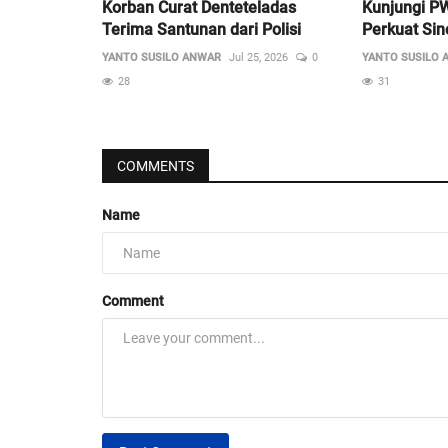
Korban Curat Denteteladas
Kunjungi PW
Terima Santunan dari Polisi
Perkuat Sin
YANTO SUSILO ANWAR
Jul 25, 2026
0
YANTO SUSILO 
28
31
COMMENTS
Name
Comment