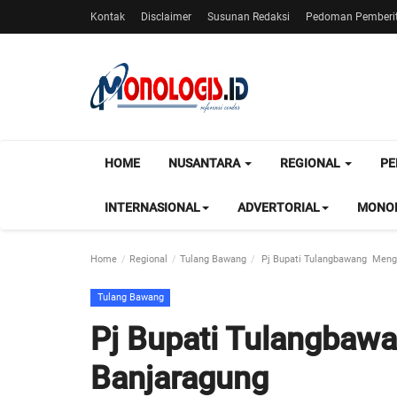
Kontak
Disclaimer
Susunan Redaksi
Pedoman Pemberit
HOME
NUSANTARA
REGIONAL
PE
INTERNASIONAL
ADVERTORIAL
MONOL
Home
Regional
Tulang Bawang
Pj Bupati Tulangbawang Meng
Tulang Bawang
Pj Bupati Tulangbaw
Banjaragung