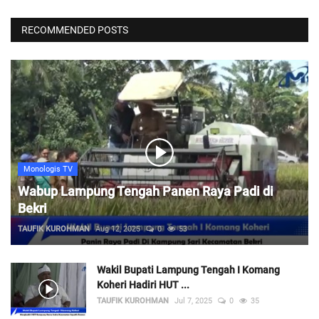
RECOMMENDED POSTS
Monologis TV
Wabup Lampung Tengah Panen Raya Padi di
Bekri
TAUFIK KUROHMAN
Aug 12, 2025
0
53
Wakil Bupati Lampung Tengah I Komang
Koheri Hadiri HUT ...
TAUFIK KUROHMAN
Jul 7, 2025
0
35