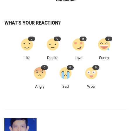
WHAT'S YOUR REACTION?
0
0
0
0
Like
Dislike
Love
Funny
0
0
0
Angry
Sad
Wow