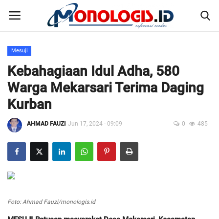
Mesuji
Home
Kebahagiaan Idul Adha, 580
Warga Mekarsari Terima Daging
Kontak
Kurban
Disclaimer
AHMAD FAUZI
Jun 17, 2024 - 09:09
0
485
Susunan Redaksi
Pedoman Pemberitaan Media Siber
Nusantara
Foto: Ahmad Fauzi/monologis.id
Galeri