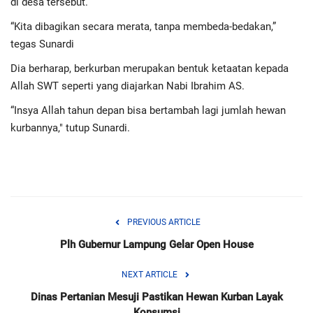
di desa tersebut.
Advertorial
“Kita dibagikan secara merata, tanpa membeda-bedakan,”
Monologis TV
tegas Sunardi
Dia berharap, berkurban merupakan bentuk ketaatan kepada
Kopilogis
Allah SWT seperti yang diajarkan Nabi Ibrahim AS.
“Insya Allah tahun depan bisa bertambah lagi jumlah hewan
kurbannya," tutup Sunardi.
PREVIOUS ARTICLE
Plh Gubernur Lampung Gelar Open House
NEXT ARTICLE
Dinas Pertanian Mesuji Pastikan Hewan Kurban Layak
Konsumsi