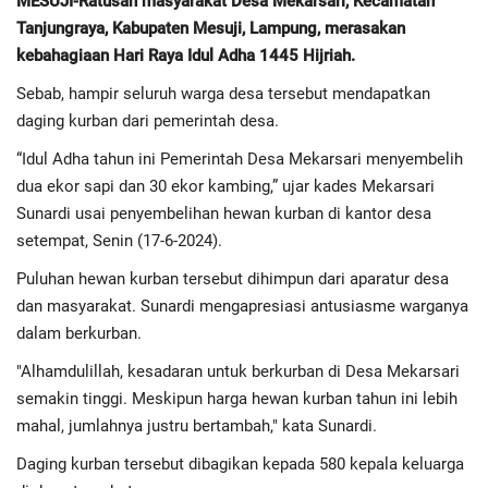
MESUJI-Ratusan masyarakat Desa Mekarsari, Kecamatan
Tanjungraya, Kabupaten Mesuji, Lampung, merasakan
Regional
kebahagiaan Hari Raya Idul Adha 1445 Hijriah.
Sebab, hampir seluruh warga desa tersebut mendapatkan
Pendidikan
daging kurban dari pemerintah desa.
“Idul Adha tahun ini Pemerintah Desa Mekarsari menyembelih
Ekonomi
dua ekor sapi dan 30 ekor kambing,” ujar kades Mekarsari
Sunardi usai penyembelihan hewan kurban di kantor desa
Olahraga
setempat, Senin (17-6-2024).
Wisata
Puluhan hewan kurban tersebut dihimpun dari aparatur desa
dan masyarakat. Sunardi mengapresiasi antusiasme warganya
Politik
dalam berkurban.
"Alhamdulillah, kesadaran untuk berkurban di Desa Mekarsari
Hukum & Kriminal
semakin tinggi. Meskipun harga hewan kurban tahun ini lebih
mahal, jumlahnya justru bertambah," kata Sunardi.
Internasional
Daging kurban tersebut dibagikan kepada 580 kepala keluarga