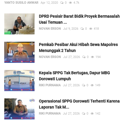
YANTO SUSILO ANWAR
Apr 12, 2020
0
4.7k
DPRD Pesisir Barat Bidik Proyek Bermasalah
Usai Temuan ...
NOVAN ERSON
Jul 9, 2026
0
418
Pemkab Pesibar Akui Hibah Sewa Mapolres
Menunggak 2 Tahun
NOVAN ERSON
Jul 27, 2026
0
194
Kepala SPPG Tak Bertugas, Dapur MBG
Dorowati Lumpuh
RIKI PURNAMA
Jul 27, 2026
0
149
Operasional SPPG Dorowati Terhenti Karena
Laporan Tak M...
RIKI PURNAMA
Jul 27, 2026
0
142