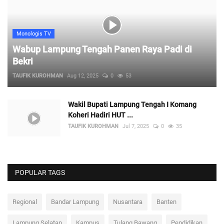
Monologis TV
Wabup Lampung Tengah Panen Raya Padi di
Bekri
TAUFIK KUROHMAN
Aug 12, 2025
0
53
Wakil Bupati Lampung Tengah I Komang
Koheri Hadiri HUT ...
TAUFIK KUROHMAN
Jul 7, 2025
0
35
POPULAR TAGS
Regional
Bandar Lampung
Nusantara
Banten