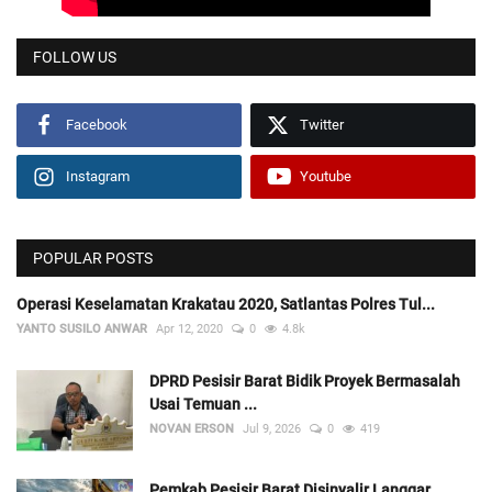
FOLLOW US
Facebook
Twitter
Instagram
Youtube
POPULAR POSTS
Operasi Keselamatan Krakatau 2020, Satlantas Polres Tul...
YANTO SUSILO ANWAR
Apr 12, 2020
0
4.8k
DPRD Pesisir Barat Bidik Proyek Bermasalah
Usai Temuan ...
NOVAN ERSON
Jul 9, 2026
0
419
Pemkab Pesisir Barat Disinyalir Langgar