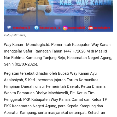
Regional
Pendidikan
Foto (Istimewa)
Ekonomi
Way Kanan - Monologis.id. Pemerintah Kabupaten Way Kanan
menggelar Safari Ramadan Tahun 1447 H/2026 M di Masjid
Olahraga
Nur Rohima Kampung Tanjung Rejo, Kecamatan Negeri Agung,
Senin (02/03/2026).
Wisata
Kegiatan tersebut dihadiri oleh Bupati Way Kanan Ayu
Politik
Asalasiyah, S.Ked., bersama jajaran Forum Komunikasi
Pimpinan Daerah, unsur Pemerintah Daerah, Ketua Dharma
Hukum & Kriminal
Wanita Persatuan Dhelya Machiavelli, Plt. Ketua Tim
Penggerak PKK Kabupaten Way Kanan, Camat dan Ketua TP
Internasional
PKK Kecamatan Negeri Agung, para Kepala Kampung dan
Aparatur Kampung, serta masyarakat setempat. Kehadiran