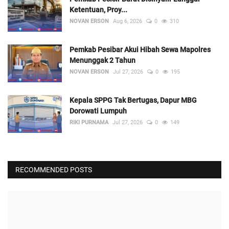
Ketentuan, Proy...
NOVAN ERSON
Aug 6, 2026
0
310
Pemkab Pesibar Akui Hibah Sewa Mapolres
Menunggak 2 Tahun
NOVAN ERSON
Jul 27, 2026
0
195
Kepala SPPG Tak Bertugas, Dapur MBG
Dorowati Lumpuh
RIKI PURNAMA
Jul 27, 2026
0
149
RECOMMENDED POSTS