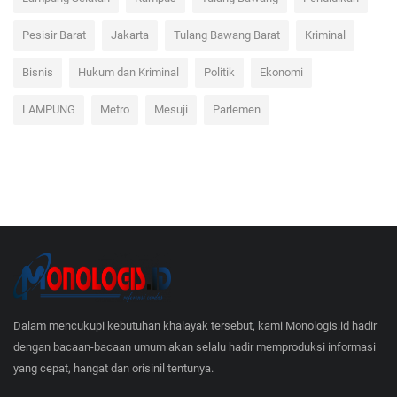
Lampung Selatan
Kampus
Tulang Bawang
Pendidikan
Pesisir Barat
Jakarta
Tulang Bawang Barat
Kriminal
Bisnis
Hukum dan Kriminal
Politik
Ekonomi
LAMPUNG
Metro
Mesuji
Parlemen
Dalam mencukupi kebutuhan khalayak tersebut, kami Monologis.id hadir
dengan bacaan-bacaan umum akan selalu hadir memproduksi informasi
yang cepat, hangat dan orisinil tentunya.