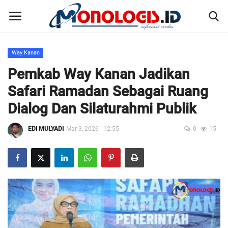
Way Kanan
Home
Pemkab Way Kanan Jadikan
Safari Ramadan Sebagai Ruang
Kontak
Dialog Dan Silaturahmi Publik
Disclaimer
EDI MULYADI
Mar 3, 2026 - 12:55
0
15
Susunan Redaksi
Pedoman Pemberitaan Media Siber
Nusantara
Galeri