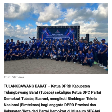
Regional
Pendidikan
Ekonomi
Olahraga
Wisata
Politik
Foto: Istimewa
TULANGBAWANG BARAT – Ketua DPRD Kabupaten
Hukum & Kriminal
Tulangbawang Barat (Tubaba) sekaligus Ketua DPC Partai
Demokrat Tubaba, Busroni, mengikuti Bimbingan Teknis
Internasional
Nasional (Bimteknas) bagi anggota DPRD Provinsi dan
Kabupaten/Kota dari Partai Demokrat di Museum SBY-Ani,