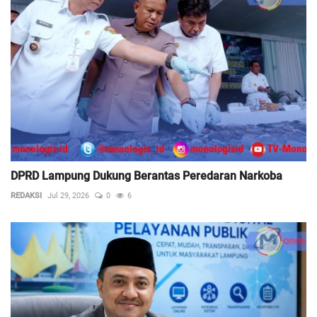
DPRD Lampung Dukung Berantas Peredaran Narkoba
REDAKSI
Jul 29, 2026
0
6