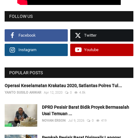
FOLLOW US
Facebook
Twitter
Instagram
Youtube
POPULAR POSTS
Operasi Keselamatan Krakatau 2020, Satlantas Polres Tul...
YANTO SUSILO ANWAR
Apr 12, 2020
0
4.8k
DPRD Pesisir Barat Bidik Proyek Bermasalah
Usai Temuan ...
NOVAN ERSON
Jul 9, 2026
0
419
Pemkab Pesisir Barat Disinyalir Langgar