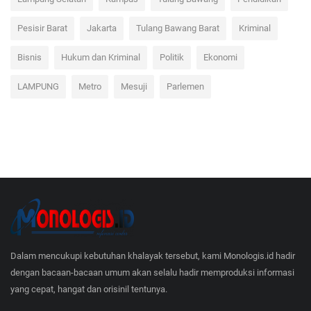
Lampung Selatan
Kampus
Tulang Bawang
Pendidikan
Pesisir Barat
Jakarta
Tulang Bawang Barat
Kriminal
Bisnis
Hukum dan Kriminal
Politik
Ekonomi
LAMPUNG
Metro
Mesuji
Parlemen
Dalam mencukupi kebutuhan khalayak tersebut, kami Monologis.id hadir
dengan bacaan-bacaan umum akan selalu hadir memproduksi informasi
yang cepat, hangat dan orisinil tentunya.