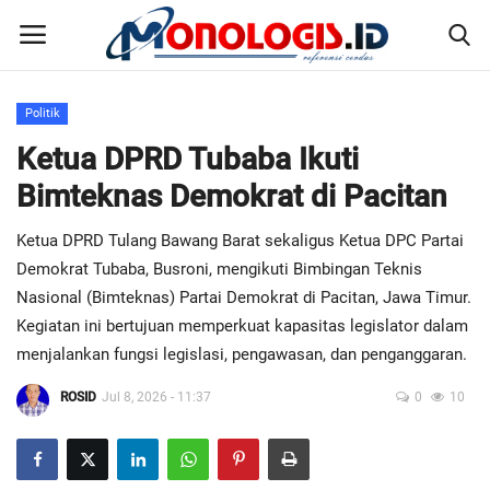
Politik
Home
Ketua DPRD Tubaba Ikuti
Bimteknas Demokrat di Pacitan
Kontak
Ketua DPRD Tulang Bawang Barat sekaligus Ketua DPC Partai
Disclaimer
Demokrat Tubaba, Busroni, mengikuti Bimbingan Teknis
Nasional (Bimteknas) Partai Demokrat di Pacitan, Jawa Timur.
Susunan Redaksi
Kegiatan ini bertujuan memperkuat kapasitas legislator dalam
menjalankan fungsi legislasi, pengawasan, dan penganggaran.
Pedoman Pemberitaan Media Siber
ROSID
Jul 8, 2026 - 11:37
0
10
Nusantara
Galeri