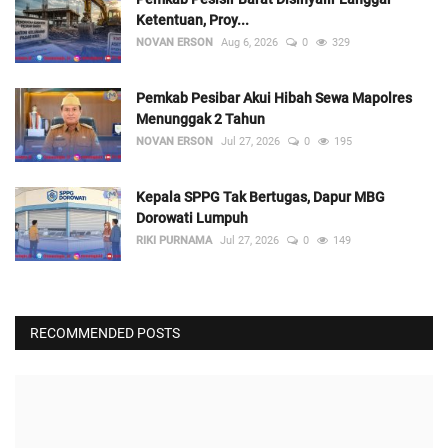
Ketentuan, Proy...
NOVAN ERSON
Aug 6, 2026
0
329
Pemkab Pesibar Akui Hibah Sewa Mapolres
Menunggak 2 Tahun
NOVAN ERSON
Jul 27, 2026
0
195
Kepala SPPG Tak Bertugas, Dapur MBG
Dorowati Lumpuh
RIKI PURNAMA
Jul 27, 2026
0
149
RECOMMENDED POSTS