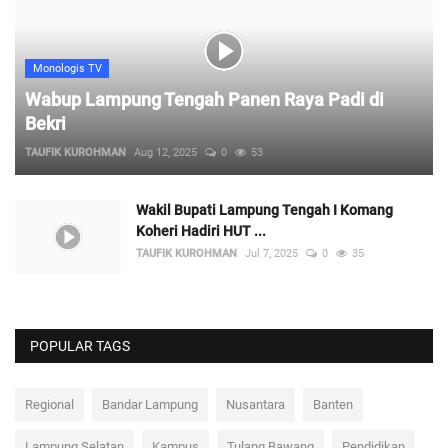
Monologis TV
Wabup Lampung Tengah Panen Raya Padi di
Bekri
TAUFIK KUROHMAN
Aug 12, 2025
0
53
Wakil Bupati Lampung Tengah I Komang
Koheri Hadiri HUT ...
TAUFIK KUROHMAN
Jul 7, 2025
0
35
POPULAR TAGS
Regional
Bandar Lampung
Nusantara
Banten