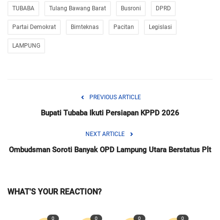
TUBABA
Tulang Bawang Barat
Busroni
DPRD
Partai Demokrat
Bimteknas
Pacitan
Legislasi
LAMPUNG
PREVIOUS ARTICLE
Bupati Tubaba Ikuti Persiapan KPPD 2026
NEXT ARTICLE
Ombudsman Soroti Banyak OPD Lampung Utara Berstatus Plt
WHAT'S YOUR REACTION?
0
0
0
0