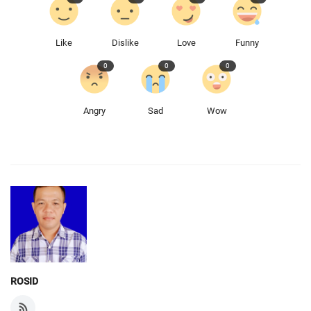
Like
Dislike
Love
Funny
0
0
0
Angry
Sad
Wow
ROSID