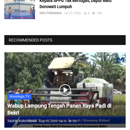
Kepala SPPG Tak Bertugas, Dapur MBG
Dorowati Lumpuh
RIKI PURNAMA
Jul 27, 2026
0
149
RECOMMENDED POSTS
Monologis TV
Wabup Lampung Tengah Panen Raya Padi di
Bekri
TAUFIK KUROHMAN
Aug 12, 2025
0
53