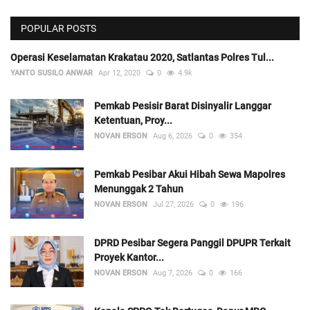
POPULAR POSTS
Operasi Keselamatan Krakatau 2020, Satlantas Polres Tul...
YANTO SUSILO ANWAR
Apr 12, 2020
0
4.9k
Pemkab Pesisir Barat Disinyalir Langgar
Ketentuan, Proy...
NOVAN ERSON
Aug 6, 2026
0
354
Pemkab Pesibar Akui Hibah Sewa Mapolres
Menunggak 2 Tahun
NOVAN ERSON
Jul 27, 2026
0
196
DPRD Pesibar Segera Panggil DPUPR Terkait
Proyek Kantor...
NOVAN ERSON
Aug 7, 2026
0
166