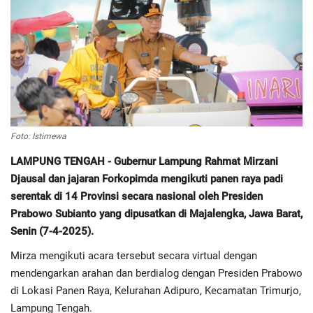
Regional
Pendidikan
Ekonomi
Olahraga
Foto: Istimewa
LAMPUNG TENGAH - Gubernur Lampung Rahmat Mirzani
Wisata
Djausal dan jajaran Forkopimda mengikuti panen raya padi
serentak di 14 Provinsi secara nasional oleh Presiden
Politik
Prabowo Subianto yang dipusatkan di Majalengka, Jawa Barat,
Senin (7-4-2025).
Hukum & Kriminal
Mirza mengikuti acara tersebut secara virtual dengan
mendengarkan arahan dan berdialog dengan Presiden Prabowo
Internasional
di Lokasi Panen Raya, Kelurahan Adipuro, Kecamatan Trimurjo,
Lampung Tengah.