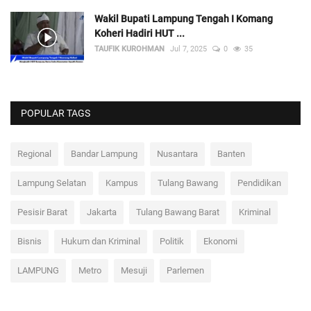
Wakil Bupati Lampung Tengah I Komang
Koheri Hadiri HUT ...
TAUFIK KUROHMAN
Jul 7, 2025
0
35
POPULAR TAGS
Regional
Bandar Lampung
Nusantara
Banten
Lampung Selatan
Kampus
Tulang Bawang
Pendidikan
Pesisir Barat
Jakarta
Tulang Bawang Barat
Kriminal
Bisnis
Hukum dan Kriminal
Politik
Ekonomi
LAMPUNG
Metro
Mesuji
Parlemen