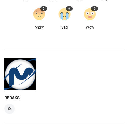
0
0
0
Angry
Sad
Wow
REDAKSI