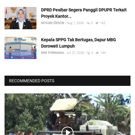
DPRD Pesibar Segera Panggil DPUPR Terkait
Proyek Kantor...
NOVAN ERSON
Aug 7, 2026
0
162
Kepala SPPG Tak Bertugas, Dapur MBG
Dorowati Lumpuh
RIKI PURNAMA
Jul 27, 2026
0
149
RECOMMENDED POSTS