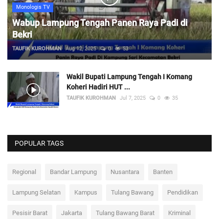
Monologis TV
Wabup Lampung Tengah Panen Raya Padi di
Bekri
TAUFIK KUROHMAN
Aug 12, 2025
0
53
Wakil Bupati Lampung Tengah I Komang
Koheri Hadiri HUT ...
TAUFIK KUROHMAN
Jul 7, 2025
0
35
POPULAR TAGS
Regional
Bandar Lampung
Nusantara
Banten
Lampung Selatan
Kampus
Tulang Bawang
Pendidikan
Pesisir Barat
Jakarta
Tulang Bawang Barat
Kriminal