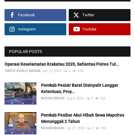
Facebook
Twitter
Instagram
Youtube
POPULAR POSTS
Operasi Keselamatan Krakatau 2020, Satlantas Polres Tul...
YANTO SUSILO ANWAR
Apr 12, 2020
0
4.9k
Pemkab Pesisir Barat Disinyalir Langgar
Ketentuan, Proy...
NOVAN ERSON
Aug 6, 2026
0
353
Pemkab Pesibar Akui Hibah Sewa Mapolres
Menunggak 2 Tahun
NOVAN ERSON
Jul 27, 2026
0
196