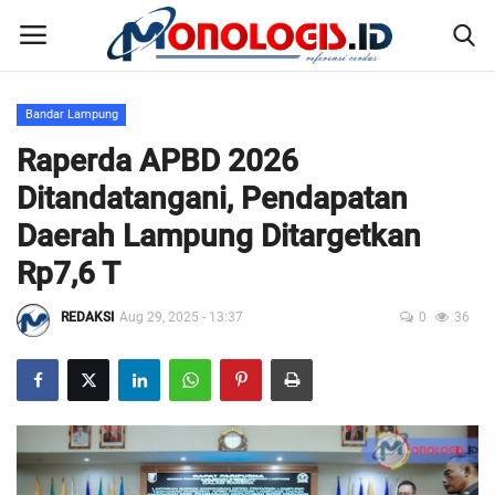
Bandar Lampung
Home
Raperda APBD 2026
Ditandatangani, Pendapatan
Kontak
Daerah Lampung Ditargetkan
Disclaimer
Rp7,6 T
Susunan Redaksi
REDAKSI
Aug 29, 2025 - 13:37
0
36
Pedoman Pemberitaan Media Siber
Nusantara
Galeri