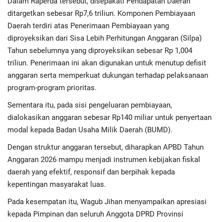
Dalam Raperda tersebut, disepakati Pendapatan Daerah
Advertorial
ditargetkan sebesar Rp7,6 triliun. Komponen Pembiayaan
Daerah terdiri atas Penerimaan Pembiayaan yang
Monologis TV
diproyeksikan dari Sisa Lebih Perhitungan Anggaran (Silpa)
Tahun sebelumnya yang diproyeksikan sebesar Rp 1,004
Kopilogis
triliun. Penerimaan ini akan digunakan untuk menutup defisit
anggaran serta memperkuat dukungan terhadap pelaksanaan
program-program prioritas.
Sementara itu, pada sisi pengeluaran pembiayaan,
dialokasikan anggaran sebesar Rp140 miliar untuk penyertaan
modal kepada Badan Usaha Milik Daerah (BUMD).
Dengan struktur anggaran tersebut, diharapkan APBD Tahun
Anggaran 2026 mampu menjadi instrumen kebijakan fiskal
daerah yang efektif, responsif dan berpihak kepada
kepentingan masyarakat luas.
Pada kesempatan itu, Wagub Jihan menyampaikan apresiasi
kepada Pimpinan dan seluruh Anggota DPRD Provinsi