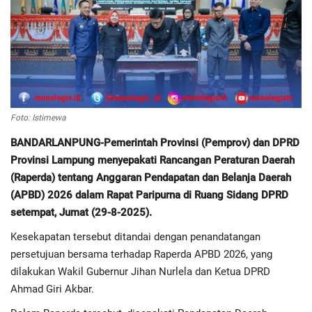
Regional
Pendidikan
Ekonomi
Foto: Istimewa
Olahraga
BANDARLANPUNG-Pemerintah Provinsi (Pemprov) dan DPRD
Provinsi Lampung menyepakati Rancangan Peraturan Daerah
Wisata
(Raperda) tentang Anggaran Pendapatan dan Belanja Daerah
(APBD) 2026 dalam Rapat Paripurna di Ruang Sidang DPRD
Politik
setempat, Jumat (29-8-2025).
Kesekapatan tersebut ditandai dengan penandatangan
Hukum & Kriminal
persetujuan bersama terhadap Raperda APBD 2026, yang
dilakukan Wakil Gubernur Jihan Nurlela dan Ketua DPRD
Internasional
Ahmad Giri Akbar.