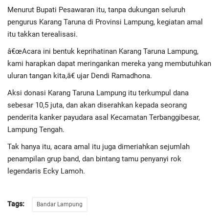
Advertorial
Menurut Bupati Pesawaran itu, tanpa dukungan seluruh
pengurus Karang Taruna di Provinsi Lampung, kegiatan amal
Monologis TV
itu takkan terealisasi.
â€œAcara ini bentuk keprihatinan Karang Taruna Lampung,
Kopilogis
kami harapkan dapat meringankan mereka yang membutuhkan
uluran tangan kita,â€ ujar Dendi Ramadhona.
Aksi donasi Karang Taruna Lampung itu terkumpul dana
sebesar 10,5 juta, dan akan diserahkan kepada seorang
penderita kanker payudara asal Kecamatan Terbanggibesar,
Lampung Tengah.
Tak hanya itu, acara amal itu juga dimeriahkan sejumlah
penampilan grup band, dan bintang tamu penyanyi rok
legendaris Ecky Lamoh.
Tags:
Bandar Lampung