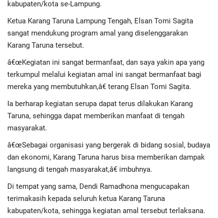
kabupaten/kota se-Lampung.
Ketua Karang Taruna Lampung Tengah, Elsan Tomi Sagita
Regional
sangat mendukung program amal yang diselenggarakan
Karang Taruna tersebut.
Pendidikan
â€œKegiatan ini sangat bermanfaat, dan saya yakin apa yang
Ekonomi
terkumpul melalui kegiatan amal ini sangat bermanfaat bagi
mereka yang membutuhkan,â€ terang Elsan Tomi Sagita.
Olahraga
Ia berharap kegiatan serupa dapat terus dilakukan Karang
Taruna, sehingga dapat memberikan manfaat di tengah
Wisata
masyarakat.
â€œSebagai organisasi yang bergerak di bidang sosial, budaya
Politik
dan ekonomi, Karang Taruna harus bisa memberikan dampak
langsung di tengah masyarakat,â€ imbuhnya.
Hukum & Kriminal
Di tempat yang sama, Dendi Ramadhona mengucapakan
Internasional
terimakasih kepada seluruh ketua Karang Taruna
kabupaten/kota, sehingga kegiatan amal tersebut terlaksana.