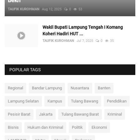
Bekri
TAUFIK KUROHMAN
Aug 12, 2025
0
53
Wakil Bupati Lampung Tengah I Komang
Koheri Hadiri HUT ...
TAUFIK KUROHMAN
Jul 7, 2025
0
35
POPULAR TAGS
Regional
Bandar Lampung
Nusantara
Banten
Lampung Selatan
Kampus
Tulang Bawang
Pendidikan
Pesisir Barat
Jakarta
Tulang Bawang Barat
Kriminal
Bisnis
Hukum dan Kriminal
Politik
Ekonomi