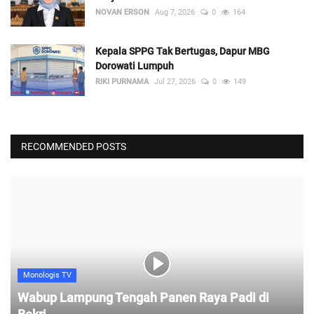
NOVAN ERSON
Aug 7, 2026
0
164
Kepala SPPG Tak Bertugas, Dapur MBG
Dorowati Lumpuh
RIKI PURNAMA
Jul 27, 2026
0
149
RECOMMENDED POSTS
Monologis TV
Wabup Lampung Tengah Panen Raya Padi di