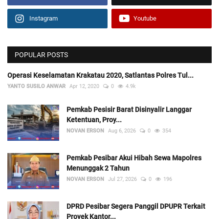
Instagram
Youtube
POPULAR POSTS
Operasi Keselamatan Krakatau 2020, Satlantas Polres Tul...
YANTO SUSILO ANWAR
Apr 12, 2020
0
4.9k
Pemkab Pesisir Barat Disinyalir Langgar
Ketentuan, Proy...
NOVAN ERSON
Aug 6, 2026
0
354
Pemkab Pesibar Akui Hibah Sewa Mapolres
Menunggak 2 Tahun
NOVAN ERSON
Jul 27, 2026
0
196
DPRD Pesibar Segera Panggil DPUPR Terkait
Proyek Kantor...