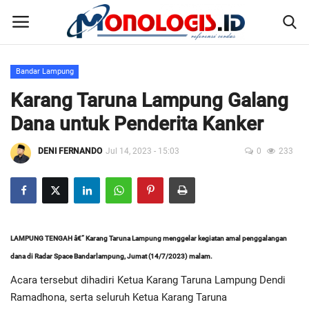
Bandar Lampung
Home
Karang Taruna Lampung Galang
Dana untuk Penderita Kanker
Kontak
DENI FERNANDO
Jul 14, 2023 - 15:03
0
233
Disclaimer
Susunan Redaksi
Pedoman Pemberitaan Media Siber
LAMPUNG TENGAH â€“ Karang Taruna Lampung menggelar kegiatan amal penggalangan
dana di Radar Space Bandarlampung, Jumat (14/7/2023) malam.
Nusantara
Acara tersebut dihadiri Ketua Karang Taruna Lampung Dendi
Ramadhona, serta seluruh Ketua Karang Taruna
Galeri