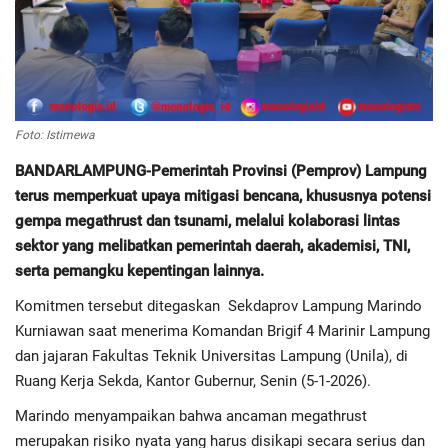
Regional
Pendidikan
Foto: Istimewa
Ekonomi
BANDARLAMPUNG-Pemerintah Provinsi (Pemprov) Lampung
terus memperkuat upaya mitigasi bencana, khususnya potensi
Olahraga
gempa megathrust dan tsunami, melalui kolaborasi lintas
sektor yang melibatkan pemerintah daerah, akademisi, TNI,
Wisata
serta pemangku kepentingan lainnya.
Politik
Komitmen tersebut ditegaskan
Sekdaprov Lampung Marindo
Kurniawan saat menerima Komandan Brigif 4 Marinir Lampung
Hukum & Kriminal
dan jajaran Fakultas Teknik Universitas Lampung (Unila), di
Ruang Kerja Sekda, Kantor Gubernur, Senin (5-1-2026).
Internasional
Marindo menyampaikan bahwa ancaman megathrust
merupakan risiko nyata yang harus disikapi secara serius dan