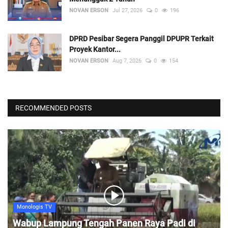
NOVAN ERSON
Jul 27, 2026
0
196
DPRD Pesibar Segera Panggil DPUPR Terkait
Proyek Kantor...
NOVAN ERSON
Aug 7, 2026
0
154
RECOMMENDED POSTS
Monologis TV
Wabup Lampung Tengah Panen Raya Padi di