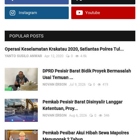
Instagram
Youtube
POPULAR POSTS
Operasi Keselamatan Krakatau 2020, Satlantas Polres Tul...
YANTO SUSILO ANWAR
Apr 12, 2020
0
4.8k
DPRD Pesisir Barat Bidik Proyek Bermasalah
Usai Temuan ...
NOVAN ERSON
Jul 9, 2026
0
419
Pemkab Pesisir Barat Disinyalir Langgar
Ketentuan, Proy...
NOVAN ERSON
Aug 6, 2026
0
346
Pemkab Pesibar Akui Hibah Sewa Mapolres
Menunggak 2 Tahun