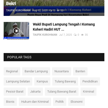
Bekri
TAUFIK KUROHMAN
Aug 12, 2025
0
53
Wakil Bupati Lampung Tengah I Komang
Koheri Hadiri HUT ...
TAUFIK KUROHMAN
Jul 7, 2025
0
35
POPULAR TAGS
Regional
Bandar Lampung
Nusantara
Banten
Lampung Selatan
Kampus
Tulang Bawang
Pendidikan
Pesisir Barat
Jakarta
Tulang Bawang Barat
Kriminal
Bisnis
Hukum dan Kriminal
Politik
Ekonomi