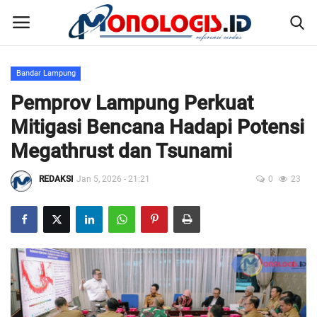
Bandar Lampung
Home
Pemprov Lampung Perkuat
Mitigasi Bencana Hadapi Potensi
Kontak
Megathrust dan Tsunami
Disclaimer
REDAKSI
Jan 5, 2026 - 21:21
0
23
Susunan Redaksi
Pedoman Pemberitaan Media Siber
Nusantara
Galeri