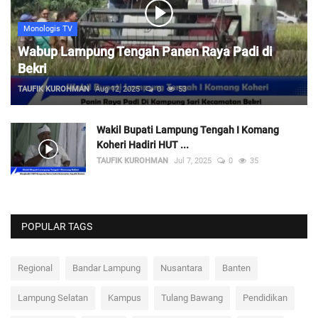
Monologis TV
Wabup Lampung Tengah Panen Raya Padi di
Bekri
TAUFIK KUROHMAN
Aug 12, 2025
0
53
Wakil Bupati Lampung Tengah I Komang
Koheri Hadiri HUT ...
TAUFIK KUROHMAN
Jul 7, 2025
0
35
POPULAR TAGS
Regional
Bandar Lampung
Nusantara
Banten
Lampung Selatan
Kampus
Tulang Bawang
Pendidikan