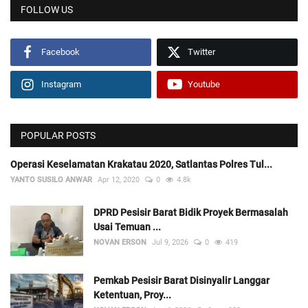
FOLLOW US
Facebook
Twitter
Instagram
Youtube
POPULAR POSTS
Operasi Keselamatan Krakatau 2020, Satlantas Polres Tul...
YANTO SUSILO ANWAR
Apr 12, 2020
0
4.8k
DPRD Pesisir Barat Bidik Proyek Bermasalah
Usai Temuan ...
NOVAN ERSON
Jul 9, 2026
0
419
Pemkab Pesisir Barat Disinyalir Langgar
Ketentuan, Proy...