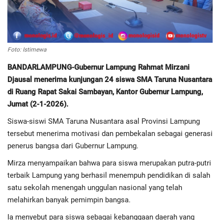
Regional
Pendidikan
Foto: Istimewa
BANDARLAMPUNG-Gubernur Lampung Rahmat Mirzani
Ekonomi
Djausal menerima kunjungan 24 siswa SMA Taruna Nusantara
di Ruang Rapat Sakai Sambayan, Kantor Gubernur Lampung,
Olahraga
Jumat (2-1-2026).
Siswa-siswi SMA Taruna Nusantara asal Provinsi Lampung
Wisata
tersebut menerima motivasi dan pembekalan sebagai generasi
penerus bangsa dari Gubernur Lampung.
Politik
Mirza menyampaikan bahwa para siswa merupakan putra-putri
Hukum & Kriminal
terbaik Lampung yang berhasil menempuh pendidikan di salah
satu sekolah menengah unggulan nasional yang telah
Internasional
melahirkan banyak pemimpin bangsa.
Ia menyebut para siswa sebagai kebanggaan daerah yang