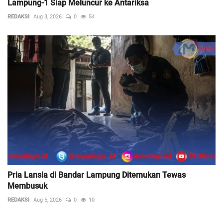
Lampung-1 Siap Meluncur ke Antariksa
REDAKSI
Aug 3, 2026
0
54
Pria Lansia di Bandar Lampung Ditemukan Tewas
Membusuk
REDAKSI
Aug 5, 2026
0
10