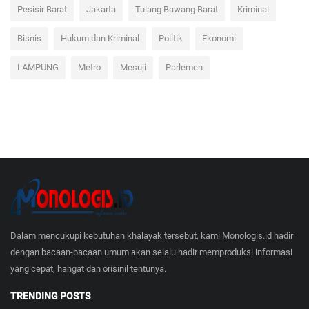
Pesisir Barat
Jakarta
Tulang Bawang Barat
Kriminal
Bisnis
Hukum dan Kriminal
Politik
Ekonomi
LAMPUNG
Metro
Mesuji
Parlemen
Dalam mencukupi kebutuhan khalayak tersebut, kami Monologis.id hadir
dengan bacaan-bacaan umum akan selalu hadir memproduksi informasi
yang cepat, hangat dan orisinil tentunya.
TRENDING POSTS