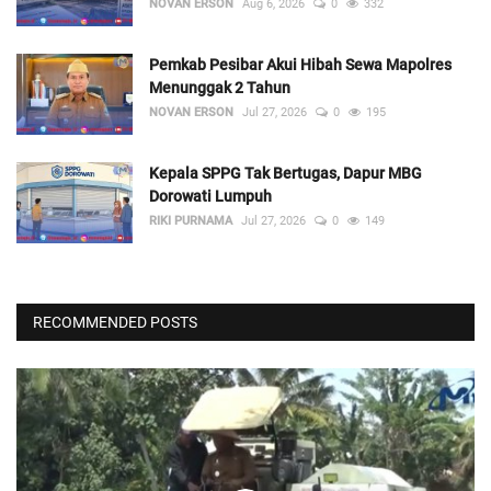
NOVAN ERSON
Aug 6, 2026
0
332
Pemkab Pesibar Akui Hibah Sewa Mapolres
Menunggak 2 Tahun
NOVAN ERSON
Jul 27, 2026
0
195
Kepala SPPG Tak Bertugas, Dapur MBG
Dorowati Lumpuh
RIKI PURNAMA
Jul 27, 2026
0
149
RECOMMENDED POSTS